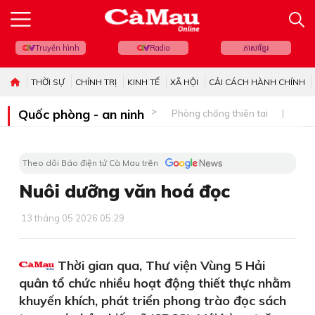
Truyền hình
Radio
ភាសាខ្មែរ
THỜI SỰ
CHÍNH TRỊ
KINH TẾ
XÃ HỘI
CẢI CÁCH HÀNH CHÍNH
Quốc phòng - an ninh
Phòng chống thiên tai
Bi
Theo dõi Báo điện tử Cà Mau trên
Nuôi dưỡng văn hoá đọc
13 tháng 05 2026 05:29
Thời gian qua, Thư viện Vùng 5 Hải
quân tổ chức nhiều hoạt động thiết thực nhằm
khuyến khích, phát triển phong trào đọc sách