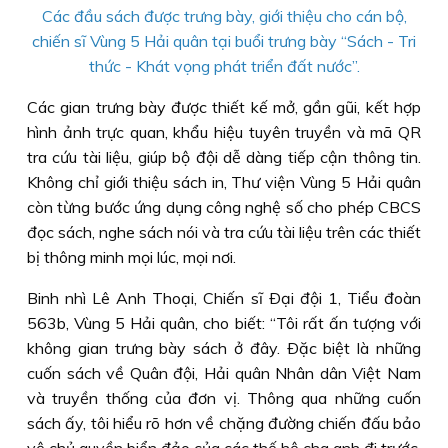
Các đầu sách được trưng bày, giới thiệu cho cán bộ,
chiến sĩ Vùng 5 Hải quân tại buổi trưng bày “Sách - Tri
thức - Khát vọng phát triển đất nước”.
Các gian trưng bày được thiết kế mở, gần gũi, kết hợp
hình ảnh trực quan, khẩu hiệu tuyên truyền và mã QR
tra cứu tài liệu, giúp bộ đội dễ dàng tiếp cận thông tin.
Không chỉ giới thiệu sách in, Thư viện Vùng 5 Hải quân
còn từng bước ứng dụng công nghệ số cho phép CBCS
đọc sách, nghe sách nói và tra cứu tài liệu trên các thiết
bị thông minh mọi lúc, mọi nơi.
Binh nhì Lê Anh Thoại, Chiến sĩ Ðại đội 1, Tiểu đoàn
563b, Vùng 5 Hải quân, cho biết: “Tôi rất ấn tượng với
không gian trưng bày sách ở đây. Ðặc biệt là những
cuốn sách về Quân đội, Hải quân Nhân dân Việt Nam
và truyền thống của đơn vị. Thông qua những cuốn
sách ấy, tôi hiểu rõ hơn về chặng đường chiến đấu bảo
vệ chủ quyền biển đảo của các thế hệ cha anh đi trước.