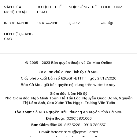
VĂN HÓA -
DU LỊCH - THỂ
NHỊP SỐNG TRẺ
LONGFORM
NGHỆ THUẬT
THAO
INFOGRAPHIC
EMAGAZINE
QUIZZ
ភាសាខ្មែរ
LIÊN HỆ QUẢNG
CÁO
© 2005 - 2023 Bản quyền thuộc về Cà Mau Online
Cơ quan chủ quản: Tỉnh ủy Cà Mau
Giấy phép xuất bản số 620/GP-BTTTT, ngày 24/12/2020
Báo Cà Mau giữ bản quyền nội dung trên website này.
Giám đốc: Lâm Hồ Sỹ
Phó Giám đốc: Ngô Minh Toàn, Hồ Tấn Lộc, Nguyễn Quốc Danh, Nguyễn
Thị Lâm Anh, Cao Xuân Thu Ngọc, Trương Văn Tuấn
Tòa soạn:
Số 413 Nguyễn Trãi, Phường An Xuyên, tỉnh Cà Mau.
Điện thoại:
(0290)3831066
Ban Giám đốc:
0918.575228 - 0913.780557
baocamau@gmail.com
Email: