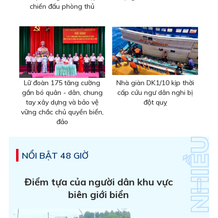
chiến đấu phòng thủ
Lữ đoàn 175 tăng cường
Nhà giàn DK1/10 kịp thời
gắn bó quân - dân, chung
cấp cứu ngư dân nghi bị
tay xây dựng và bảo vệ
đột quỵ
vững chắc chủ quyền biển,
đảo
NỔI BẬT 48 GIỜ
Điểm tựa của người dân khu vực
biên giới biển