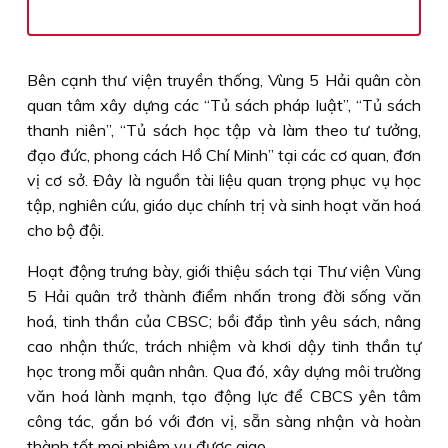
Bên cạnh thư viện truyền thống, Vùng 5 Hải quân còn
quan tâm xây dựng các “Tủ sách pháp luật”, “Tủ sách
thanh niên”, “Tủ sách học tập và làm theo tư tưởng,
đạo đức, phong cách Hồ Chí Minh” tại các cơ quan, đơn
vị cơ sở. Ðây là nguồn tài liệu quan trọng phục vụ học
tập, nghiên cứu, giáo dục chính trị và sinh hoạt văn hoá
cho bộ đội.
Hoạt động trưng bày, giới thiệu sách tại Thư viện Vùng
5 Hải quân trở thành điểm nhấn trong đời sống văn
hoá, tinh thần của CBSC; bồi đắp tình yêu sách, nâng
cao nhận thức, trách nhiệm và khơi dậy tinh thần tự
học trong mỗi quân nhân. Qua đó, xây dựng môi trường
văn hoá lành mạnh, tạo động lực để CBCS yên tâm
công tác, gắn bó với đơn vị, sẵn sàng nhận và hoàn
thành tốt mọi nhiệm vụ được giao.