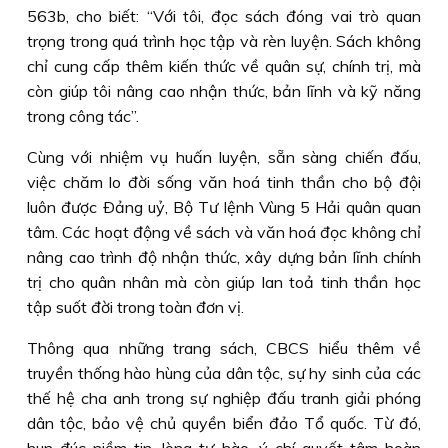
563b, cho biết: “Với tôi, đọc sách đóng vai trò quan
trọng trong quá trình học tập và rèn luyện. Sách không
chỉ cung cấp thêm kiến thức về quân sự, chính trị, mà
còn giúp tôi nâng cao nhận thức, bản lĩnh và kỹ năng
trong công tác”.
Cùng với nhiệm vụ huấn luyện, sẵn sàng chiến đấu,
việc chăm lo đời sống văn hoá tinh thần cho bộ đội
luôn được Ðảng uỷ, Bộ Tư lệnh Vùng 5 Hải quân quan
tâm. Các hoạt động về sách và văn hoá đọc không chỉ
nâng cao trình độ nhận thức, xây dựng bản lĩnh chính
trị cho quân nhân mà còn giúp lan toả tinh thần học
tập suốt đời trong toàn đơn vị.
Thông qua những trang sách, CBCS hiểu thêm về
truyền thống hào hùng của dân tộc, sự hy sinh của các
thế hệ cha anh trong sự nghiệp đấu tranh giải phóng
dân tộc, bảo vệ chủ quyền biển đảo Tổ quốc. Từ đó,
hun đúc niềm tin, lòng tự hào, ý chí quyết tâm hoàn