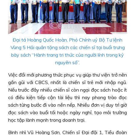
Ðại tá Hoàng Quốc Hoàn, Phó Chính uỷ Bộ Tư lệnh
Vùng 5 Hải quân tặng sách các chiến sĩ tại buổi trưng
bày sách “Hành trang tri thức của người lính trong kỷ
nguyên số”.
Việc đổi mới phương thức phục vụ giúp thư viện trở nên
gần gũi với CBCS, nhất là chiến sĩ trẻ mới nhập ngũ.
Nếu trước đây nhiều chiến sĩ còn ngại đọc sách hoặc ít
có điều kiện tiếp cận tài liệu thì nay phong trào đọc
sách từng bước đi vào nền nếp. Nhiều đơn vị duy trì giờ
đọc sách vào buổi tối hoặc ngày nghỉ, tạo môi trường
học tập lành mạnh trong doanh trại.
Binh nhì Vũ Hoàng Sơn, Chiến sĩ Ðại đội 1, Tiểu đoàn