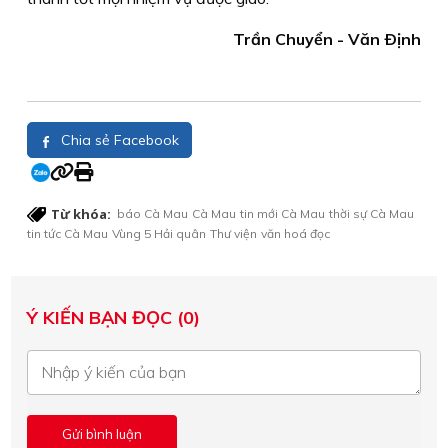
Trần Chuyển - Văn Ðịnh
Chia sẻ Facebook
Từ khóa:
báo Cà Mau
Cà Mau
tin mới Cà Mau
thời sự Cà Mau
tin tức Cà Mau
Vùng 5 Hải quân
Thư viện
văn hoá đọc
Ý KIẾN BẠN ĐỌC (0)