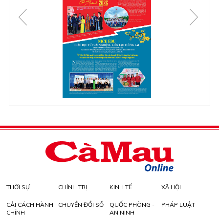
THỜI SỰ
CHÍNH TRỊ
KINH TẾ
XÃ HỘI
CẢI CÁCH HÀNH
CHUYỂN ĐỔI SỐ
QUỐC PHÒNG -
PHÁP LUẬT
CHÍNH
AN NINH