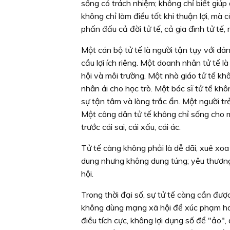
sống có trách nhiệm; không chỉ biết giúp 
không chỉ làm điều tốt khi thuận lợi, mà
phấn đấu cả đời tử tế, cả gia đình tử tế, m
Một cán bộ tử tế là người tận tụy với dâ
cầu lợi ích riêng. Một doanh nhân tử tế l
hội và môi trường. Một nhà giáo tử tế kh
nhân ái cho học trò. Một bác sĩ tử tế k
sự tận tâm và lòng trắc ẩn. Một người tr
Một công dân tử tế không chỉ sống cho m
trước cái sai, cái xấu, cái ác.
Tử tế càng không phải là dễ dãi, xuê xo
dung nhưng không dung túng; yêu thương
hội.
Trong thời đại số, sự tử tế càng cần được
không dùng mạng xã hội để xúc phạm hoặc
điều tích cực, không lợi dụng số để "ảo", 