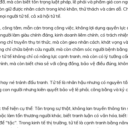
đỡ, mà còn biết tôn trọng luật pháp, lẽ phải và phẩm giá con ng
 còn giữ được nhân cách trong khó khăn, thử thách và cám dỗ. C
ọi người tử tế, cả xã hội tử tế.
n, công tâm, mẫn cán trong công việc, không lợi dụng quyền lực
à người làm giàu chính đáng, kinh doanh liêm chính, có trách nhiệ
ông chỉ truyền thụ tri thức, mà còn gieo nhân cách, khát vọng và
hông chỉ chữa bệnh cứu người, mà còn chăm sóc người bệnh bằng
ẻ tử tế không chỉ có năng lực cạnh tranh, mà còn có lý tưởng cố
ình, mà còn biết chia sẻ với cộng đồng, bảo vệ điều đúng, khôn
a hay né tránh đấu tranh. Tử tế là nhân hậu nhưng có nguyên tắ
 con người nhưng kiên quyết bảo vệ lẽ phải, công bằng và kỷ 
 thể hiện cụ thể: Tôn trọng sự thật, không lan truyền thông tin s
 làm tổn thương người khác, biết tranh luận có văn hóa, biết 
để "tặc". Trong kinh tế thị trường, tử tế là cạnh tranh bằng năng