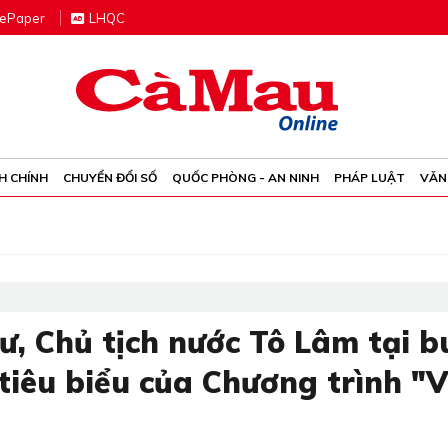
e
P
aper
LHQC
H CHÍNH
CHUYỂN ĐỔI SỐ
QUỐC PHÒNG - AN NINH
PHÁP LUẬT
VĂN
ư, Chủ tịch nước Tô Lâm tại b
iêu biểu của Chương trình "V