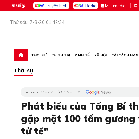
ភាសាខ្មែរ
Truyền hình
Radio
M
ultimedia
Thứ sáu, 7-8-26 01:42:34
THỜI SỰ
CHÍNH TRỊ
KINH TẾ
XÃ HỘI
CẢI CÁCH HÀN
Thời sự
Theo dõi Báo điện tử Cà Mau trên
Phát biểu của Tổng Bí th
gặp mặt 100 tấm gương t
tử tế"