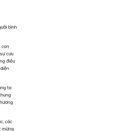
ười bình
m con
 sự cưu
ng điều
 diện
úng ta
 chung
 thương
c, các
úc mừng