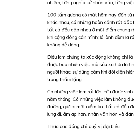
nhiệm, từng nghĩa cử nhân văn, từng việc
100 tấm gương có mặt hôm nay đến từ nhi
khác nhau, có những hoàn cảnh rất đặc b
tất cả đều gặp nhau ở một điểm chung r
khi cộng đồng cần mình; lá lành đùm lá r
không dễ dàng.
Điều làm chúng ta xúc động không chỉ là 
được bao nhiêu việc; mà sâu xa hơn là ti
người khác; sự dũng cảm khi đối diện hiểm
trong thầm lặng.
Có những việc làm rất lớn, cứu được sin
năm tháng. Có những việc làm không đượ
đường, giữ lại một niềm tin. Tất cả đều đ
lùng đi, ấm áp hơn, nhân văn hơn và đán
Thưa các đồng chí, quý vị đại biểu,