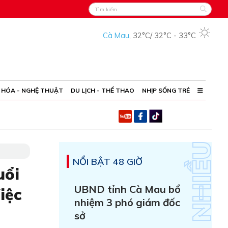
Cà Mau
,
32°C
/
32°C
-
33°C
 HÓA - NGHỆ THUẬT
DU LỊCH - THỂ THAO
NHỊP SỐNG TRẺ
NỔI BẬT 48 GIỜ
uổi
UBND tỉnh Cà Mau bổ
iệc
nhiệm 3 phó giám đốc
sở