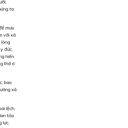
ười;
húng ta
 để mưu
m với xã
 lòng
 y đức,
ng hiến.
g thờ ơ
c; bao
cương xã
ai lệch,
lan tỏa
 lực,