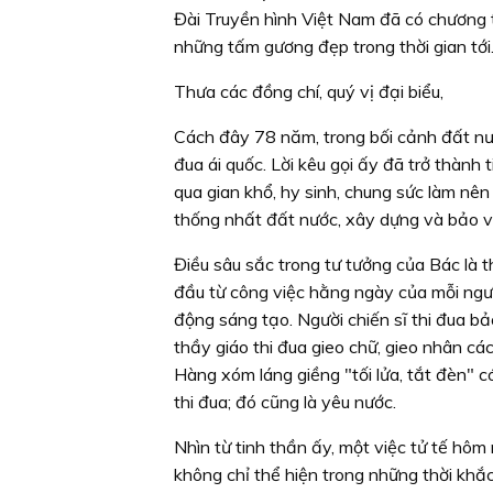
Đài Truyền hình Việt Nam đã có chương tr
những tấm gương đẹp trong thời gian tới
Thưa các đồng chí, quý vị đại biểu,
Cách đây 78 năm, trong bối cảnh đất nướ
đua ái quốc. Lời kêu gọi ấy đã trở thành 
qua gian khổ, hy sinh, chung sức làm nên
thống nhất đất nước, xây dựng và bảo v
Điều sâu sắc trong tư tưởng của Bác là t
đầu từ công việc hằng ngày của mỗi ngườ
động sáng tạo. Người chiến sĩ thi đua b
thầy giáo thi đua gieo chữ, gieo nhân cá
Hàng xóm láng giềng "tối lửa, tắt đèn" có 
thi đua; đó cũng là yêu nước.
Nhìn từ tinh thần ấy, một việc tử tế hôm 
không chỉ thể hiện trong những thời khắc