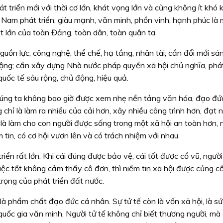
 triển mới với thời cơ lớn, khát vọng lớn và cũng không ít khó 
 Nam phát triển, giàu mạnh, văn minh, phồn vinh, hạnh phúc là 
ất lớn của toàn Đảng, toàn dân, toàn quân ta.
uồn lực, công nghệ, thể chế, hạ tầng, nhân tài; cần đổi mới sá
ộng; cần xây dựng Nhà nước pháp quyền xã hội chủ nghĩa, phát
 quốc tế sâu rộng, chủ động, hiệu quả.
húng ta không bao giờ được xem nhẹ nền tảng văn hóa, đạo đứ
 chỉ là làm ra nhiều của cải hơn, xây nhiều công trình hơn, đạt n
 là làm cho con người được sống trong một xã hội an toàn hơn, 
 tin, có cơ hội vươn lên và có trách nhiệm với nhau.
 triển rất lớn. Khi cái đúng được bảo vệ, cái tốt được cổ vũ, ngườ
việc tốt không cảm thấy cô đơn, thì niềm tin xã hội được củng c
trọng của phát triển đất nước.
 là phẩm chất đạo đức cá nhân. Sự tử tế còn là vốn xã hội, là 
uốc gia văn minh. Người tử tế không chỉ biết thương người, mà 