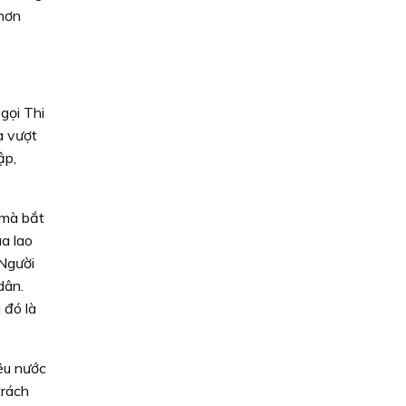
 hơn
gọi Thi
a vượt
ập,
 mà bắt
a lao
 Người
dân.
 đó là
yêu nước
trách