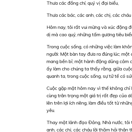
Thưa các đồng chí, quý vị đại biểu,
Thưa các bác, các anh, các chị, các cháu
Hôm nay, tôi rất vui mừng và xúc động đ
dị mà cao quý, những tấm gương tiêu biể
Trong cuộc sống, có những việc làm không
người: Một bàn tay đưa ra đúng lúc; một
mang bền bỉ; một hành động dũng cảm cứ
ấy làm cho chúng ta thấy rằng, giữa cuộc
quanh ta, trong cuộc sống, sự tử tế có sứ
Cuộc gặp mặt hôm nay vì thế không chỉ l
cùng trân trọng một giá trị rất đẹp của d
lên trên lợi ích riêng, làm điều tốt từ n
yêu.
Thay mặt lãnh đạo Đảng, Nhà nước, tôi th
anh, các chị, các cháu lời thăm hỏi thân 