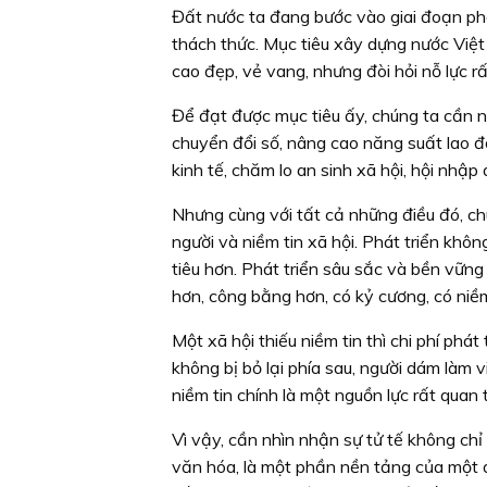
Đất nước ta đang bước vào giai đoạn phát
thách thức. Mục tiêu xây dựng nước Việt
cao đẹp, vẻ vang, nhưng đòi hỏi nỗ lực r
Để đạt được mục tiêu ấy, chúng ta cần ng
chuyển đổi số, nâng cao năng suất lao đ
kinh tế, chăm lo an sinh xã hội, hội nhập
Nhưng cùng với tất cả những điều đó, c
người và niềm tin xã hội. Phát triển không
tiêu hơn. Phát triển sâu sắc và bền vững
hơn, công bằng hơn, có kỷ cương, có niềm
Một xã hội thiếu niềm tin thì chi phí phát
không bị bỏ lại phía sau, người dám làm 
niềm tin chính là một nguồn lực rất quan 
Vì vậy, cần nhìn nhận sự tử tế không chỉ
văn hóa, là một phần nền tảng của một q