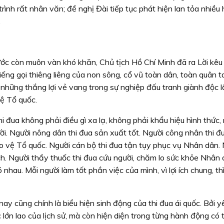
ình rất nhân văn; đề nghị Đài tiếp tục phát hiện lan tỏa nhiều
.
c còn muôn vàn khó khăn, Chủ tịch Hồ Chí Minh đã ra Lời kêu 
tiếng gọi thiêng liêng của non sông, cổ vũ toàn dân, toàn quân t
 những thắng lợi vẻ vang trong sự nghiệp đấu tranh giành độc l
ệ Tổ quốc.
hi đua không phải điều gì xa lạ, không phải khẩu hiệu hình thức,
i. Người nông dân thi đua sản xuất tốt. Người công nhân thi đu
ảo vệ Tổ quốc. Người cán bộ thi đua tận tụy phục vụ Nhân dân.
ch. Người thầy thuốc thi đua cứu người, chăm lo sức khỏe Nhân 
nhau. Mỗi người làm tốt phần việc của mình, vì lợi ích chung, thì
nay cũng chính là biểu hiện sinh động của thi đua ái quốc. Bởi 
 lớn lao của lịch sử, mà còn hiện diện trong từng hành động có 