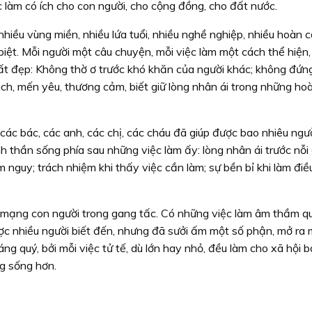
 làm có ích cho con người, cho cộng đồng, cho đất nước.
ều vùng miền, nhiều lứa tuổi, nhiều nghề nghiệp, nhiều hoàn 
iệt. Mỗi người một câu chuyện, mỗi việc làm một cách thể hiện
ất đẹp: Không thờ ơ trước khó khăn của người khác; không đứn
ách, mến yêu, thương cảm, biết giữ lòng nhân ái trong những h
các bác, các anh, các chị, các cháu đã giúp được bao nhiêu ngườ
nh thần sống phía sau những việc làm ấy: lòng nhân ái trước nỗi
 nguy; trách nhiệm khi thấy việc cần làm; sự bền bỉ khi làm điề
h mạng con người trong gang tấc. Có những việc làm âm thầm q
c nhiều người biết đến, nhưng đã sưởi ấm một số phận, mở ra 
áng quý, bởi mỗi việc tử tế, dù lớn hay nhỏ, đều làm cho xã hội b
g sống hơn.