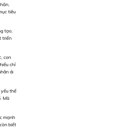
khăn,
mục tiêu
ng tạo,
 triển
c, con
hiều chỉ
nhân ái
i yếu thế
ố. Mà
sức mạnh
còn biết