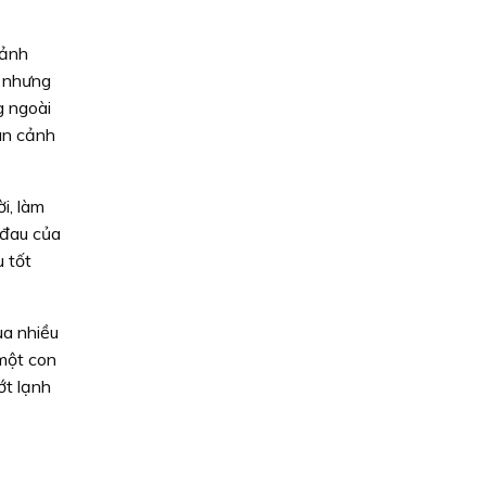
cảnh
, nhưng
g ngoài
oàn cảnh
i, làm
 đau của
u tốt
ua nhiều
một con
ớt lạnh