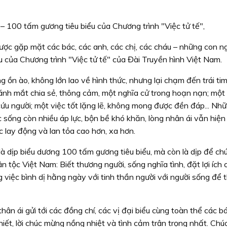
 – 100 tấm gương tiêu biểu của Chương trình "Việc tử tế",
ược gặp mặt các bác, các anh, các chị, các cháu – những con ng
u của Chương trình "Việc tử tế" của Đài Truyền hình Việt Nam.
 ồn ào, không lớn lao về hình thức, nhưng lại chạm đến trái ti
 ánh mắt chia sẻ, thông cảm, một nghĩa cử trong hoạn nạn; một
u người; một việc tốt lặng lẽ, không mong được đền đáp... Nhữ
 sống còn nhiều áp lực, bộn bề khó khăn, lòng nhân ái vẫn hiện
c lay động và lan tỏa cao hơn, xa hơn.
à dịp biểu dương 100 tấm gương tiêu biểu, mà còn là dịp để ch
ân tộc Việt Nam: Biết thương người, sống nghĩa tình, đặt lợi ích
hững việc bình dị hằng ngày với tinh thần người với người sống để
ân ái gửi tới các đồng chí, các vị đại biểu cùng toàn thể các bá
thiết, lời chúc mừng nồng nhiệt và tình cảm trân trọng nhất. Ch