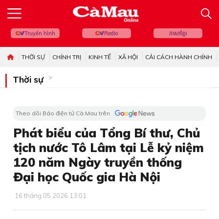
Truyền hình
Radio
ភាសាខ្មែរ
THỜI SỰ
CHÍNH TRỊ
KINH TẾ
XÃ HỘI
CẢI CÁCH HÀNH CHÍNH
Thời sự
Theo dõi Báo điện tử Cà Mau trên
Phát biểu của Tổng Bí thư, Chủ
tịch nước Tô Lâm tại Lễ kỷ niệm
120 năm Ngày truyền thống
Đại học Quốc gia Hà Nội
16 tháng 05 2026 13:01