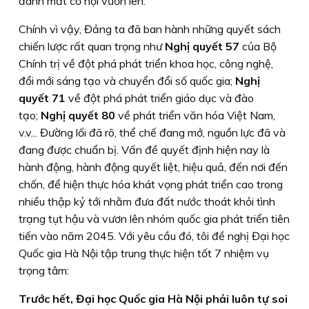
đánh mất cơ hội vươn lên.
Chính vì vậy, Đảng ta đã ban hành những quyết sách
chiến lược rất quan trọng như
Nghị quyết 57
của Bộ
Chính trị về đột phá phát triển khoa học, công nghệ,
đổi mới sáng tạo và chuyển đổi số quốc gia;
Nghị
quyết 71
về đột phá phát triển giáo dục và đào
tạo;
Nghị quyết 80
về phát triển văn hóa Việt Nam,
v.v... Đường lối đã rõ, thể chế đang mở, nguồn lực đã và
đang được chuẩn bị. Vấn đề quyết định hiện nay là
hành động, hành động quyết liệt, hiệu quả, đến nơi đến
chốn, để hiện thực hóa khát vọng phát triển cao trong
nhiều thập kỷ tới nhằm đưa đất nước thoát khỏi tình
trạng tụt hậu và vươn lên nhóm quốc gia phát triển tiên
tiến vào năm 2045. Với yêu cầu đó, tôi đề nghị Đại học
Quốc gia Hà Nội tập trung thực hiện tốt 7 nhiệm vụ
trọng tâm:
Trước hết,
Đại học Quốc gia Hà Nội phải luôn tự soi