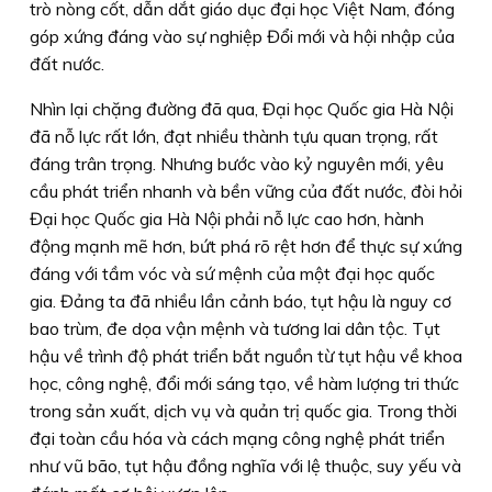
trò nòng cốt, dẫn dắt giáo dục đại học Việt Nam, đóng
góp xứng đáng vào sự nghiệp Đổi mới và hội nhập của
đất nước.
Nhìn lại chặng đường đã qua, Đại học Quốc gia Hà Nội
đã nỗ lực rất lớn, đạt nhiều thành tựu quan trọng, rất
đáng trân trọng. Nhưng bước vào kỷ nguyên mới, yêu
cầu phát triển nhanh và bền vững của đất nước, đòi hỏi
Đại học Quốc gia Hà Nội phải nỗ lực cao hơn, hành
động mạnh mẽ hơn, bứt phá rõ rệt hơn để thực sự xứng
đáng với tầm vóc và sứ mệnh của một đại học quốc
gia. Đảng ta đã nhiều lần cảnh báo, tụt hậu là nguy cơ
bao trùm, đe dọa vận mệnh và tương lai dân tộc. Tụt
hậu về trình độ phát triển bắt nguồn từ tụt hậu về khoa
học, công nghệ, đổi mới sáng tạo, về hàm lượng tri thức
trong sản xuất, dịch vụ và quản trị quốc gia. Trong thời
đại toàn cầu hóa và cách mạng công nghệ phát triển
như vũ bão, tụt hậu đồng nghĩa với lệ thuộc, suy yếu và