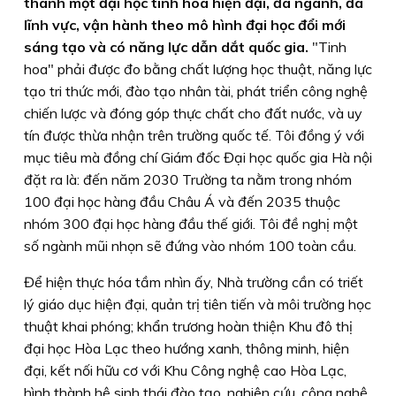
thành một đại học tinh hoa hiện đại, đa ngành, đa
lĩnh vực, vận hành theo mô hình đại học đổi mới
sáng tạo và có năng lực dẫn dắt quốc gia.
"
Tinh
hoa
" phải được đo bằng chất lượng học thuật, năng lực
tạo tri thức mới, đào tạo nhân tài, phát triển công nghệ
chiến lược và đóng góp thực chất cho đất nước, và uy
tín được thừa nhận trên trường quốc tế. Tôi đồng ý với
mục tiêu mà đồng chí Giám đốc Đại học quốc gia Hà nội
đặt ra là: đến năm 2030 Trường ta nằm trong nhóm
100 đại học hàng đầu Châu Á và đến 2035 thuộc
nhóm 300 đại học hàng đầu thế giới. Tôi đề nghị một
số ngành mũi nhọn sẽ đứng vào nhóm 100 toàn cầu.
Để hiện thực hóa tầm nhìn ấy, Nhà trường cần có triết
lý giáo dục hiện đại, quản trị tiên tiến và môi trường học
thuật khai phóng; khẩn trương hoàn thiện Khu đô thị
đại học Hòa Lạc theo hướng xanh, thông minh, hiện
đại, kết nối hữu cơ với Khu Công nghệ cao Hòa Lạc,
hình thành hệ sinh thái đào tạo, nghiên cứu, công nghệ