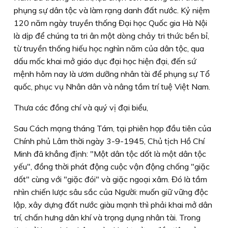
phụng sự dân tộc và làm rạng danh đất nước. Kỷ niệm
120 năm ngày truyền thống Đại học Quốc gia Hà Nội
là dịp để chúng ta tri ân một dòng chảy tri thức bền bỉ,
từ truyền thống hiếu học nghìn năm của dân tộc, qua
dấu mốc khai mở giáo dục đại học hiện đại, đến sứ
mệnh hôm nay là ươm dưỡng nhân tài để phụng sự Tổ
quốc, phục vụ Nhân dân và nâng tầm trí tuệ Việt Nam.
Thưa các đồng chí và quý vị đại biểu,
Sau Cách mạng tháng Tám, tại phiên họp đầu tiên của
Chính phủ Lâm thời ngày 3-9-1945, Chủ tịch Hồ Chí
Minh đã khẳng định: "
Một dân tộc dốt là một dân tộc
yếu"
, đồng thời phát động cuộc vận động chống "giặc
dốt" cùng với "giặc đói" và giặc ngoại xâm. Đó là tầm
nhìn chiến lược sâu sắc của Người: muốn giữ vững độc
lập, xây dựng đất nước giàu mạnh thì phải khai mở dân
trí, chấn hưng dân khí và trọng dụng nhân tài. Trong