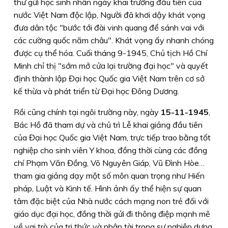
thư gửi học sinh nhân ngày khai trường đầu tiên của
nước Việt Nam độc lập, Người đã khơi dậy khát vọng
đưa dân tộc
"bước tới đài vinh quang để sánh vai với
các cường quốc năm châu"
. Khát vọng ấy nhanh chóng
được cụ thể hóa. Cuối tháng 9-1945, Chủ tịch Hồ Chí
Minh chỉ thị
"sớm mở cửa lại trường đại học"
và quyết
định thành lập Đại học Quốc gia Việt Nam trên cơ sở
kế thừa và phát triển từ Đại học Đông Dương.
Rồi cũng chính tại ngôi trường này, ngày
15-11-1945
,
Bác Hồ đã tham dự và chủ trì Lễ khai giảng đầu tiên
của Đại học Quốc gia Việt Nam, trực tiếp trao bằng tốt
nghiệp cho sinh viên Y khoa, đồng thời cùng các đồng
chí Phạm Văn Đồng, Võ Nguyên Giáp, Vũ Đình Hòe…
tham gia giảng dạy một số môn quan trọng như Hiến
pháp, Luật và Kinh tế. Hình ảnh ấy thể hiện sự quan
tâm đặc biệt của Nhà nước cách mạng non trẻ đối với
giáo dục đại học, đồng thời gửi đi thông điệp mạnh mẽ
về vai trò của tri thức và nhân tài trong sự nghiệp dựng