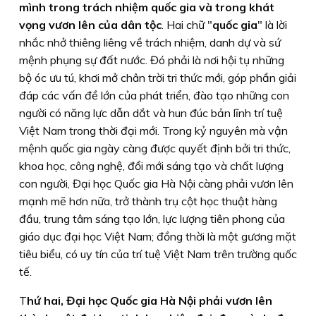
mình trong trách nhiệm quốc gia và trong khát
vọng vươn lên của dân tộc
. Hai chữ "
quốc gia
" là lời
nhắc nhở thiêng liêng về trách nhiệm, danh dự và sứ
mệnh phụng sự đất nước. Đó phải là nơi hội tụ những
bộ óc ưu tú, khơi mở chân trời tri thức mới, góp phần giải
đáp các vấn đề lớn của phát triển, đào tạo những con
người có năng lực dẫn dắt và hun đúc bản lĩnh trí tuệ
Việt Nam trong thời đại mới. Trong kỷ nguyên mà vận
mệnh quốc gia ngày càng được quyết định bởi tri thức,
khoa học, công nghệ, đổi mới sáng tạo và chất lượng
con người, Đại học Quốc gia Hà Nội càng phải vươn lên
mạnh mẽ hơn nữa, trở thành trụ cột học thuật hàng
đầu, trung tâm sáng tạo lớn, lực lượng tiên phong của
giáo dục đại học Việt Nam; đồng thời là một gương mặt
tiêu biểu, có uy tín của trí tuệ Việt Nam trên trường quốc
tế.
T
hứ hai,
Đại học Quốc gia Hà Nội phải vươn lên