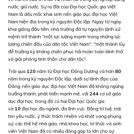
nước, giữ nước. Sự ra đời của Đại học Quốc gia Việt
Nam là dấu mốc khai sinh nền giáo dục đại học Việt
Nam hiện đại trong kỷ nguyên Độc lập. Ngay từ ngày
khai giảng đầu tiên, nhà trường đã tự nguyện lãnh sứ
mệnh trở thành
"một lực lượng mạnh trong những lực
lượng chiến đấu của dân tộc Việt Nam", "một thành lũy
để trường kỳ kháng chiến phục hồi hoàn toàn lãnh thổ
và giải phóng tinh thần cho dân tộc".
Trải qua
120
năm từ Đại học Đông Dương và hơn
80
năm trong kỷ nguyên Độc lập, dưới sự lãnh đạo của
Đảng, nền giáo dục đại học Việt Nam đã không ngừng
trưởng thành, phát triển mạnh mẽ, với
244
cơ sở giáo
dục đại học, trong đó có hai Đại học Quốc gia
và
10
đại học đa ngành, đa lĩnh vực. Bằng trí tuệ, trái
tim yêu nước, ý thức trách nhiệm và khát vọng phụng
sự, các thế hệ nhà giáo, nhà khoa học, trí thức và sinh
viên Việt Nam đã có nhiều đóng góp to lớn cho sự