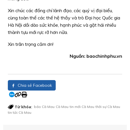
Xin chúc các đồng chí lãnh đạo, các quý vị đại biểu,
cùng toàn thể các thế hệ thầy và trò Đại học Quốc gia
Hà Nội dồi dào sức khỏe, hạnh phúc và gặt hái nhiều
thành tựu mới rực rỡ hơn nữa.
Xin trân trọng cảm ơn!
Nguồn: baochinhphu.vn
Chia sẻ Facebook
Từ khóa:
báo Cà Mau
Cà Mau
tin mới Cà Mau
thời sự Cà Mau
tin tức Cà Mau