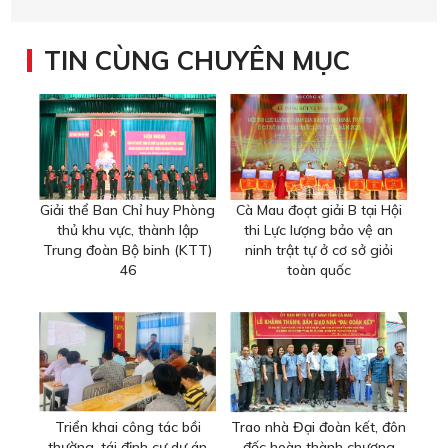
TIN CÙNG CHUYÊN MỤC
Giải thể Ban Chỉ huy Phòng
Cà Mau đoạt giải B tại Hội
thủ khu vực, thành lập
thi Lực lượng bảo vệ an
Trung đoàn Bộ binh (KTT)
ninh trật tự ở cơ sở giỏi
46
toàn quốc
Triển khai công tác bồi
Trao nhà Đại đoàn kết, đôn
thường, tái định cư dự án
đốc hoàn thành chương