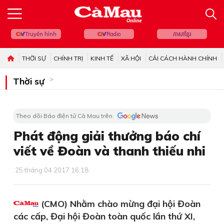
Truyền hình
Radio
ភាសាខ្មែរ
THỜI SỰ
CHÍNH TRỊ
KINH TẾ
XÃ HỘI
CẢI CÁCH HÀNH CHÍNH
Thời sự
Theo dõi Báo điện tử Cà Mau trên
Phát động giải thưởng báo chí
viết về Đoàn và thanh thiếu nhi
25 tháng 04 2017 16:18
(CMO) Nhằm chào mừng đại hội Đoàn
các cấp, Đại hội Đoàn toàn quốc lần thứ XI,