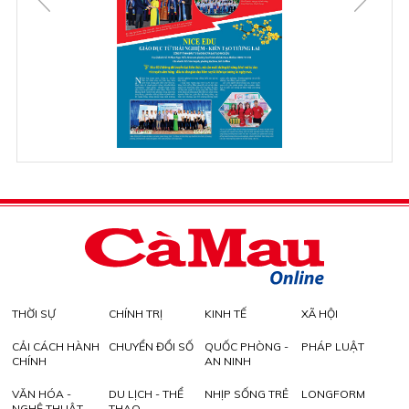
THỜI SỰ
CHÍNH TRỊ
KINH TẾ
XÃ HỘI
CẢI CÁCH HÀNH
CHUYỂN ĐỔI SỐ
QUỐC PHÒNG -
PHÁP LUẬT
CHÍNH
AN NINH
VĂN HÓA -
DU LỊCH - THỂ
NHỊP SỐNG TRẺ
LONGFORM
NGHỆ THUẬT
THAO