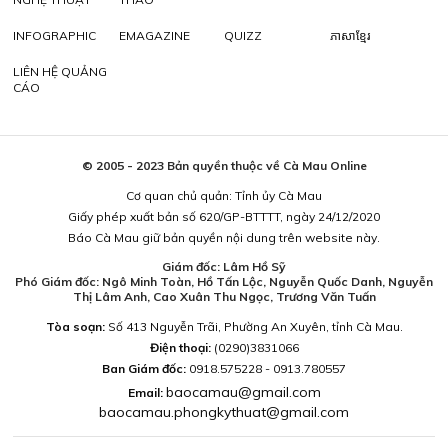
INFOGRAPHIC
EMAGAZINE
QUIZZ
ភាសាខ្មែរ
LIÊN HỆ QUẢNG
CÁO
© 2005 - 2023 Bản quyền thuộc về Cà Mau Online
Cơ quan chủ quản: Tỉnh ủy Cà Mau
Giấy phép xuất bản số 620/GP-BTTTT, ngày 24/12/2020
Báo Cà Mau giữ bản quyền nội dung trên website này.
Giám đốc: Lâm Hồ Sỹ
Phó Giám đốc: Ngô Minh Toàn, Hồ Tấn Lộc, Nguyễn Quốc Danh, Nguyễn
Thị Lâm Anh, Cao Xuân Thu Ngọc, Trương Văn Tuấn
Tòa soạn:
Số 413 Nguyễn Trãi, Phường An Xuyên, tỉnh Cà Mau.
Điện thoại:
(0290)3831066
Ban Giám đốc:
0918.575228 - 0913.780557
baocamau@gmail.com
Email:
baocamau.phongkythuat@gmail.com