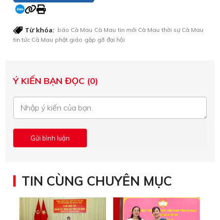
Từ khóa:
báo Cà Mau
Cà Mau
tin mới Cà Mau
thời sự Cà Mau
tin tức Cà Mau
phật giáo
gặp gỡ
đại hội
Ý KIẾN BẠN ĐỌC (0)
TIN CÙNG CHUYÊN MỤC