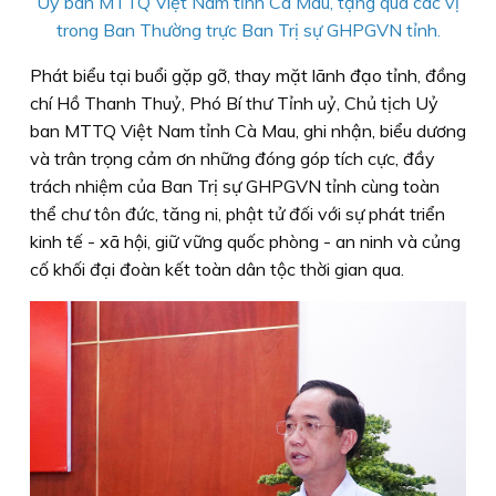
Uỷ ban MTTQ Việt Nam tỉnh Cà Mau, tặng quà các vị
trong Ban Thường trực Ban Trị sự GHPGVN tỉnh.
Phát biểu tại buổi gặp gỡ, thay mặt lãnh đạo tỉnh, đồng
chí Hồ Thanh Thuỷ, Phó Bí thư Tỉnh uỷ, Chủ tịch Uỷ
ban MTTQ Việt Nam tỉnh Cà Mau, ghi nhận, biểu dương
và trân trọng cảm ơn những đóng góp tích cực, đầy
trách nhiệm của Ban Trị sự GHPGVN tỉnh cùng toàn
thể chư tôn đức, tăng ni, phật tử đối với sự phát triển
kinh tế - xã hội, giữ vững quốc phòng - an ninh và củng
cố khối đại đoàn kết toàn dân tộc thời gian qua.