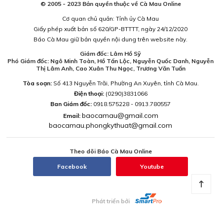
© 2005 - 2023 Bản quyền thuộc về Cà Mau Online
Cơ quan chủ quản: Tỉnh ủy Cà Mau
Giấy phép xuất bản số 620/GP-BTTTT, ngày 24/12/2020
Báo Cà Mau giữ bản quyền nội dung trên website này.
Giám đốc: Lâm Hồ Sỹ
Phó Giám đốc: Ngô Minh Toàn, Hồ Tấn Lộc, Nguyễn Quốc Danh, Nguyễn
Thị Lâm Anh, Cao Xuân Thu Ngọc, Trương Văn Tuấn
Tòa soạn:
Số 413 Nguyễn Trãi, Phường An Xuyên, tỉnh Cà Mau.
Điện thoại:
(0290)3831066
Ban Giám đốc:
0918.575228 - 0913.780557
baocamau@gmail.com
Email:
baocamau.phongkythuat@gmail.com
Theo dõi Báo Cà Mau Online
Facebook
Youtube
Phát triển bởi