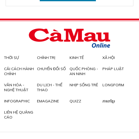
THỜI SỰ
CHÍNH TRỊ
KINH TẾ
XÃ HỘI
CẢI CÁCH HÀNH
CHUYỂN ĐỔI SỐ
QUỐC PHÒNG -
PHÁP LUẬT
CHÍNH
AN NINH
VĂN HÓA -
DU LỊCH - THỂ
NHỊP SỐNG TRẺ
LONGFORM
NGHỆ THUẬT
THAO
INFOGRAPHIC
EMAGAZINE
QUIZZ
ភាសាខ្មែរ
LIÊN HỆ QUẢNG
CÁO