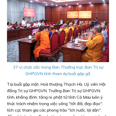
37 vị chức sắc trong Ban Thường trực Ban Trị sự
GHPGVN tỉnh tham dự buổi gặp gỡ.
Tại buổi gặp mặt, Hoà thượng Thạch Hà, Uỷ viên Hội
đồng Trị sự GHPGVN, Trưởng Ban Trị sự GHPGVN
tỉnh, khẳng định, tăng ni, phật tử tỉnh Cà Mau luôn ý
thức trách nhiệm trong việc sống "tốt đời, đẹp đạo";
tích cực tham gia các phong trào "ích nước, lợi dân";