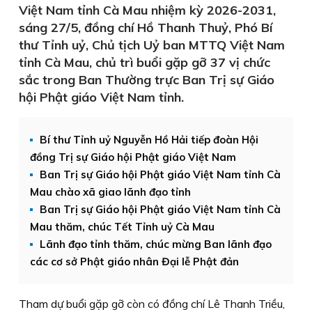
Việt Nam tỉnh Cà Mau nhiệm kỳ 2026-2031,
sáng 27/5, đồng chí Hồ Thanh Thuỷ, Phó Bí
thư Tỉnh uỷ, Chủ tịch Uỷ ban MTTQ Việt Nam
tỉnh Cà Mau, chủ trì buổi gặp gỡ 37 vị chức
sắc trong Ban Thường trực Ban Trị sự Giáo
hội Phật giáo Việt Nam tỉnh.
Bí thư Tỉnh uỷ Nguyễn Hồ Hải tiếp đoàn Hội
đồng Trị sự Giáo hội Phật giáo Việt Nam
Ban Trị sự Giáo hội Phật giáo Việt Nam tỉnh Cà
Mau chào xã giao lãnh đạo tỉnh
Ban Trị sự Giáo hội Phật giáo Việt Nam tỉnh Cà
Mau thăm, chúc Tết Tỉnh uỷ Cà Mau
Lãnh đạo tỉnh thăm, chúc mừng Ban lãnh đạo
các cơ sở Phật giáo nhân Đại lễ Phật đản
Tham dự buổi gặp gỡ còn có đồng chí Lê Thanh Triều,