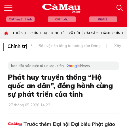
Truyền hình
Radio
ភាសាខ្មែរ
THỜI SỰ
CHÍNH TRỊ
KINH TẾ
XÃ HỘI
CẢI CÁCH HÀNH CHÍNH
Chính trị
Bảo vệ nền tảng tư tưởng của Đảng
Xây dự
Theo dõi Báo điện tử Cà Mau trên
Phát huy truyền thống “Hộ
quốc an dân”, đồng hành cùng
sự phát triển của tỉnh
27 tháng 05 2026 14:22
Trước thềm Đại hội Đại biểu Phật giáo