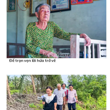
Ðể trọn vẹn lời hứa trở về