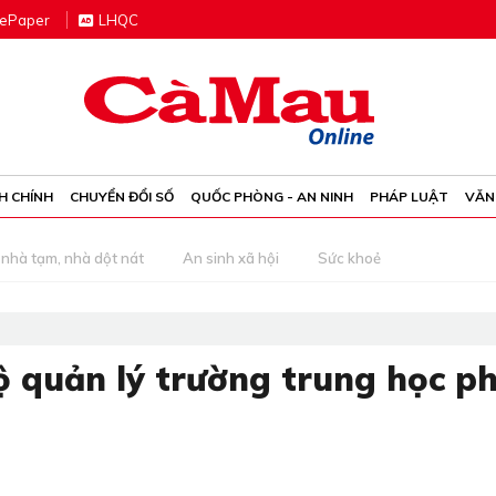
e
P
aper
LHQC
H CHÍNH
CHUYỂN ĐỔI SỐ
QUỐC PHÒNG - AN NINH
PHÁP LUẬT
VĂN
nhà tạm, nhà dột nát
An sinh xã hội
Sức khoẻ
ộ quản lý trường trung học p