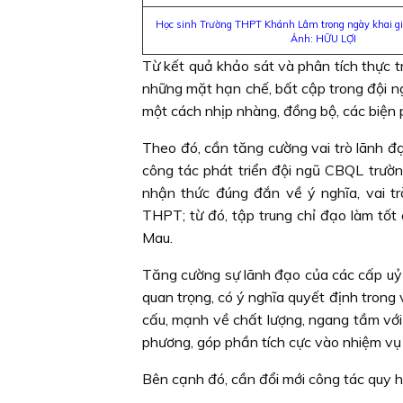
Học sinh Trường THPT Khánh Lâm trong ngày khai g
Ảnh: HỮU LỢI
Từ kết quả khảo sát và phân tích thực 
những mặt hạn chế, bất cập trong đội n
một cách nhịp nhàng, đồng bộ, các biện 
Theo đó, cần tăng cường vai trò lãnh đ
công tác phát triển đội ngũ CBQL trườ
nhận thức đúng đắn về ý nghĩa, vai t
THPT; từ đó, tập trung chỉ đạo làm tố
Mau.
Tăng cường sự lãnh đạo của các cấp uỷ 
quan trọng, có ý nghĩa quyết định tron
cấu, mạnh về chất lượng, ngang tầm với y
phương, góp phần tích cực vào nhiệm vụ
Bên cạnh đó, cần đổi mới công tác quy 