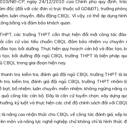
2010/NÐ-CP, ngày 24/12/2010 của Chính phủ quy định, trá
m đốc (đối với các đơn vị trực thuộc sở GD&ÐT), trưởng phòng 
m, luân chuyển, điều động CBQL. Vì vậy, có thể áp dụng hình 
ý, công bằng và đảm bảo khách quan.
THPT, các trường THPT cần thực hiện đổi mới công tác đào 
phải căn cứ vào tiêu chuẩn CBQL đảm bảo nhiệm vụ chuyên
 đào tạo, bồi dưỡng. Thực hiện quy hoạch cán bộ và đào tạo, b
o tạo, bồi dưỡng đội ngũ CBQL trường THPT là biện pháp qu
ũ CBQL trong giai đoạn hiện nay.
 thanh tra, kiểm tra, đánh giá đội ngũ CBQL trường THPT là b
nh tra, kiểm tra, đánh giá đội ngũ CBQL trường THPT nhằm l
ề bạt, bổ nhiệm, luân chuyển, miễn nhiệm, không ngừng nâng 
ệu quả công tác cán bộ. Ðây là căn cứ tuyển chọn, xây dựng qu
 thưởng, kỷ luật và thực hiện các chế độ chính sách đối với CBQL
t là nâng cao nhận thức cho CBQL về công tác đánh giá, xếp lo
yên môn và năng lực nghề nghiệp chứ không chỉ là hình thức để