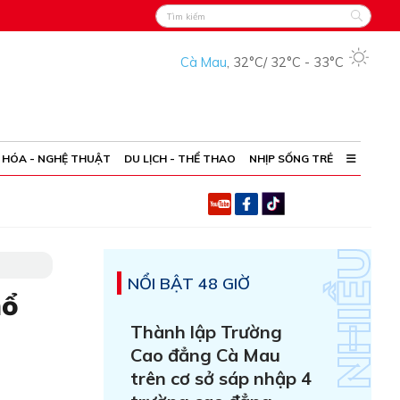
Cà Mau
,
32°C
/
32°C
-
33°C
 HÓA - NGHỆ THUẬT
DU LỊCH - THỂ THAO
NHỊP SỐNG TRẺ
NỔI BẬT 48 GIỜ
hổ
Thành lập Trường
Cao đẳng Cà Mau
trên cơ sở sáp nhập 4