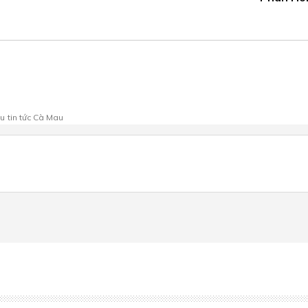
au
tin tức Cà Mau