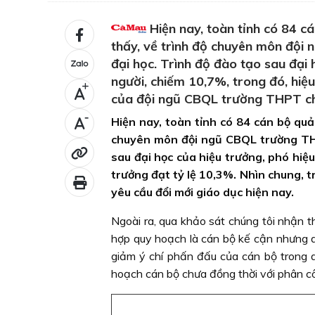
Hiện nay, toàn tỉnh có 84 c
thấy, về trình độ chuyên môn đội
đại học. Trình độ đào tạo sau đại 
người, chiếm 10,7%, trong đó, hiệ
+
của đội ngũ CBQL trường THPT chư
-
Hiện nay, toàn tỉnh có 84 cán bộ quả
chuyên môn đội ngũ CBQL trường THP
sau đại học của hiệu trưởng, phó hiệu
trưởng đạt tỷ lệ 10,3%. Nhìn chung,
yêu cầu đổi mới giáo dục hiện nay.
Ngoài ra, qua khảo sát chúng tôi nhận 
hợp quy hoạch là cán bộ kế cận nhưng d
giảm ý chí phấn đấu của cán bộ trong 
hoạch cán bộ chưa đồng thời với phân cô