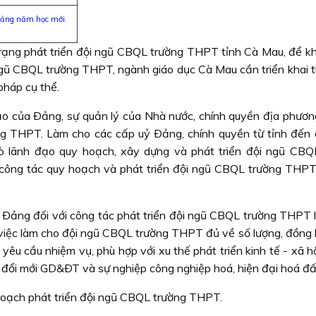
iảng năm học mới.
trạng phát triển đội ngũ CBQL trường THPT tỉnh Cà Mau, để k
gũ CBQL trường THPT, ngành giáo dục Cà Mau cần triển khai t
pháp cụ thể.
ạo của Ðảng, sự quản lý của Nhà nước, chính quyền địa phương
ng THPT. Làm cho các cấp uỷ Ðảng, chính quyền từ tỉnh đến 
rò lãnh đạo quy hoạch, xây dựng và phát triển đội ngũ CBQ
t công tác quy hoạch và phát triển đội ngũ CBQL trường THPT
Ðảng đối với công tác phát triển đội ngũ CBQL trường THPT l
g việc làm cho đội ngũ CBQL trường THPT đủ về số lượng, đồng 
êu cầu nhiệm vụ, phù hợp với xu thế phát triển kinh tế - xã hộ
 đổi mới GD&ÐT và sự nghiệp công nghiệp hoá, hiện đại hoá đấ
hoạch phát triển đội ngũ CBQL trường THPT.