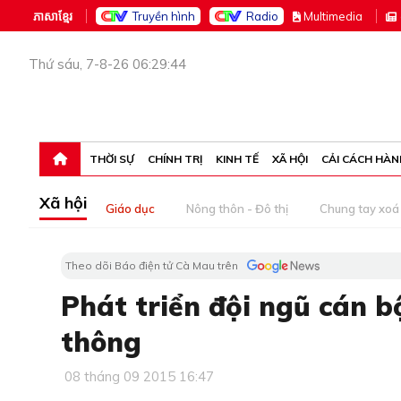
ភាសាខ្មែរ
Truyền hình
Radio
M
ultimedia
Thứ sáu, 7-8-26 06:29:44
THỜI SỰ
CHÍNH TRỊ
KINH TẾ
XÃ HỘI
CẢI CÁCH HÀN
Xã hội
Giáo dục
Nông thôn - Đô thị
Chung tay xoá 
Theo dõi Báo điện tử Cà Mau trên
Phát triển đội ngũ cán b
thông
08 tháng 09 2015 16:47