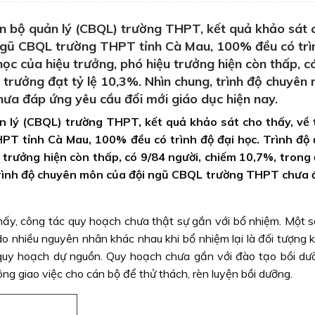
án bộ quản lý (CBQL) trường THPT, kết quả khảo sát 
 ngũ CBQL trường THPT tỉnh Cà Mau, 100% đều có trì
học của hiệu trưởng, phó hiệu trưởng hiện còn thấp, c
u trưởng đạt tỷ lệ 10,3%. Nhìn chung, trình độ chuyên
a đáp ứng yêu cầu đổi mới giáo dục hiện nay.
n lý (CBQL) trường THPT, kết quả khảo sát cho thấy, về 
T tỉnh Cà Mau, 100% đều có trình độ đại học. Trình độ
 trưởng hiện còn thấp, có 9/84 người, chiếm 10,7%, trong 
 trình độ chuyên môn của đội ngũ CBQL trường THPT chưa
thấy, công tác quy hoạch chưa thật sự gắn với bổ nhiệm. Một s
o nhiều nguyên nhân khác nhau khi bổ nhiệm lại là đối tượng k
quy hoạch dự nguồn. Quy hoạch chưa gắn với đào tạo bồi dư
ng giao việc cho cán bộ để thử thách, rèn luyện bồi dưỡng.