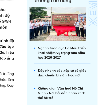
trường cao đẳng
cho
nh độ
ó 9/84
 môn
trình độ
 đào tạo
Ngành Giáo dục Cà Mau triển
đó, hiệu
khai nhiệm vụ trọng tâm năm
học 2026-2027
 đáp ứng
Đẩy nhanh sắp xếp cơ sở giáo
ố trường
dục, chuẩn bị năm học mới
hác, làm
ỡng. Quy
Không gian Văn hoá Hồ Chí
Minh - Nơi bồi đắp nhân cách
thế hệ trẻ