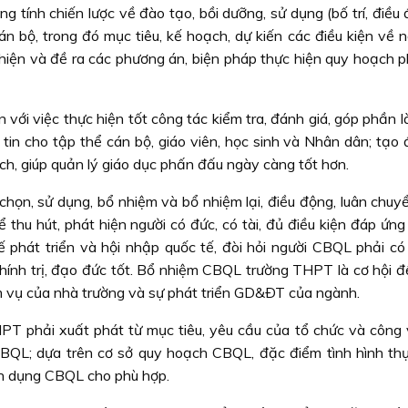
ính chiến lược về đào tạo, bồi dưỡng, sử dụng (bố trí, điều 
n bộ, trong đó mục tiêu, kế hoạch, dự kiến các điều kiện về n
hực hiện và đề ra các phương án, biện pháp thực hiện quy hoạch p
với việc thực hiện tốt công tác kiểm tra, đánh giá, góp phần 
tin cho tập thể cán bộ, giáo viên, học sinh và Nhân dân; tạo 
hách, giúp quản lý giáo dục phấn đấu ngày càng tốt hơn.
n chọn, sử dụng, bổ nhiệm và bổ nhiệm lại, điều động, luân ch
thu hút, phát hiện người có đức, có tài, đủ điều kiện đáp ứng
ế phát triển và hội nhập quốc tế, đòi hỏi người CBQL phải có 
ính trị, đạo đức tốt. Bổ nhiệm CBQL trường THPT là cơ hội đ
ệm vụ của nhà trường và sự phát triển GD&ÐT của ngành.
PT phải xuất phát từ mục tiêu, yêu cầu của tổ chức và công 
CBQL; dựa trên cơ sở quy hoạch CBQL, đặc điểm tình hình thự
yển dụng CBQL cho phù hợp.