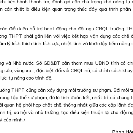
hi tiến hành thanh tra, đánh giá cần chú trọng khả năng tự 
cần thiết là điều kiện quan trọng thúc đẩy quá trình phấn
 các điều kiện hỗ trợ hoạt động cho đội ngũ CBQL trường TH
ng THPT phải gắn liền với việc kết hợp vận dụng các chế đ
m lý kích thích tính tích cực, nhiệt tình và khơi dậy tiềm năng
ảng và Nhà nước, Sở GD&ÐT cần tham mưu UBND tỉnh có ch
 sâu, vùng xa..., đặc biệt đối với CBQL nữ; có chính sách khu
ực, tự nâng cao trình độ.
trường THPT cũng cần xây dựng môi trường sư phạm. Bởi môi t
ong tập thể sư phạm, đó là tình đoàn kết, nhất trí, có chung 
ối quan hệ phối hợp chặt chẽ, thống nhất giữa các cấp lãnh đ
nh trị, xã hội và nhà trường, tạo điều kiện thuận lợi cho đội
ý của mình./.
Phan Hô