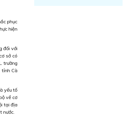
hắc phục
hực hiện
 đối với
cơ sở có
L trường
 tỉnh Cà
à yếu tố
bộ về cơ
i tại địa
t nước.