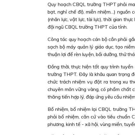
Quy hoạch CBQL trường THPT phải mang t
bạt, nghỉ chế độ, miễn nhiệm…) nguồn cá
(nhân lực, vật lực, tài lực), thời gian t
đội ngũ CBQL trường THPT của tỉnh.
Công tác quy hoạch cán bộ cần phải gắn 
sạch bộ máy quản lý giáo dục, tạo niềm 
thuận lợi để rèn luyện, bồi dưỡng, thử t
Ðồng thời, thực hiện tốt quy trình tuyể
trường THPT. Ðây là khâu quan trọng để 
chức trách nhiệm vụ đặt ra trong xu th
chuyên môn vững vàng, có phẩm chất ch
thăng tiến hợp lý, đáp ứng yêu cầu nhi
Bổ nhiệm, bổ nhiệm lại CBQL trường TH
phải bổ nhiệm, căn cứ vào tiêu chuẩn 
phương, kinh tế - xã hội, vùng miền, tu