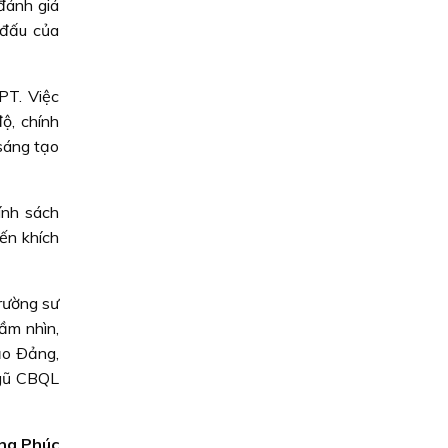
đánh giá
 đấu của
PT. Việc
ộ, chính
 sáng tạo
ính sách
yến khích
rường sư
tầm nhìn,
ạo Ðảng,
 ngũ CBQL
ng Phúc