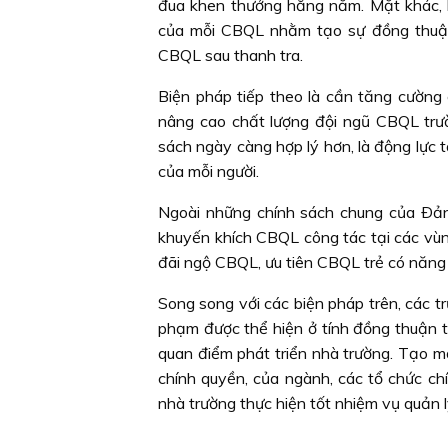
đua khen thưởng hằng năm. Mặt khác, k
của mỗi CBQL nhằm tạo sự đồng thuận 
CBQL sau thanh tra.
Biện pháp tiếp theo là cần tăng cường
nâng cao chất lượng đội ngũ CBQL trườ
sách ngày càng hợp lý hơn, là động lực tâ
của mỗi người.
Ngoài những chính sách chung của Ð
khuyến khích CBQL công tác tại các vùng
đãi ngộ CBQL, ưu tiên CBQL trẻ có năng l
Song song với các biện pháp trên, các 
phạm được thể hiện ở tính đồng thuận tr
quan điểm phát triển nhà trường. Tạo m
chính quyền, của ngành, các tổ chức chí
nhà trường thực hiện tốt nhiệm vụ quản l