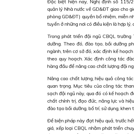
Ðặc biệt hiện nay, Nghị định số 115/
quản lý Nhà nước về GD&ÐT giao cho giá
phòng GD&ÐT) quyền bổ nhiệm, miễn nhiệ
tuyển ở những nơi có điều kiện là hợp l
Trong phát triển đội ngũ CBQL trường 
dưỡng. Theo đó, đào tạo, bồi dưỡng 
ngành, trên cơ sở đó, xác định kế hoạch
theo quy hoạch. Xác định công tác đà
hàng đầu để nâng cao chất lượng đội ng
Nâng cao chất lượng, hiệu quả công tác
quan trọng. Mục tiêu của công tác tha
sạch đội ngũ này, qua đó có kế hoạch đ
chất chính trị, đạo đức, năng lực và hi
đào tạo bồi dưỡng, bố trí, sử dụng, khen
Ðể biện pháp này đạt hiệu quả, trước hế
giá, xếp loại CBQL nhằm phát triển chu