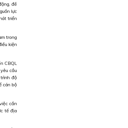
động, đề
guồn lực
hát triển
làm trong
điều kiện
uyển CBQL
 yêu cầu
trình độ
ể cán bộ
việc cần
c tế địa