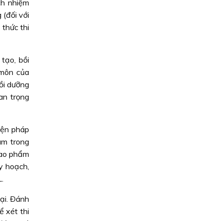
ch nhiệm
(đối với
thức thi
tạo, bồi
 môn của
ồi dưỡng
an trọng
iện pháp
àm trong
cao phẩm
y hoạch,
.
ại. Ðánh
 xét thi