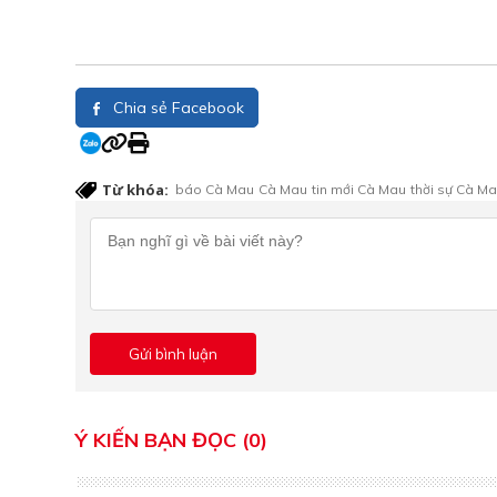
Chia sẻ Facebook
Từ khóa:
báo Cà Mau
Cà Mau
tin mới Cà Mau
thời sự Cà M
Ý KIẾN BẠN ĐỌC (0)