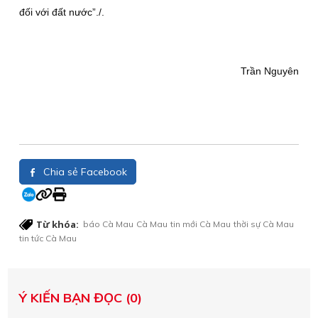
đối với đất nước”./.
Trần Nguyên
Chia sẻ Facebook
Từ khóa:
báo Cà Mau
Cà Mau
tin mới Cà Mau
thời sự Cà Mau
tin tức Cà Mau
Ý KIẾN BẠN ĐỌC (0)