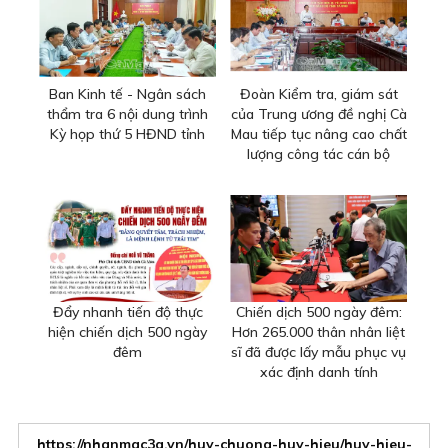
Ban Kinh tế - Ngân sách
Đoàn Kiểm tra, giám sát
thẩm tra 6 nội dung trình
của Trung ương đề nghị Cà
Kỳ họp thứ 5 HĐND tỉnh
Mau tiếp tục nâng cao chất
lượng công tác cán bộ
Đẩy nhanh tiến độ thực
Chiến dịch 500 ngày đêm:
hiện chiến dịch 500 ngày
Hơn 265.000 thân nhân liệt
đêm
sĩ đã được lấy mẫu phục vụ
xác định danh tính
https://nhanmac3a.vn/huy-chuong-huy-hieu/huy-hieu-