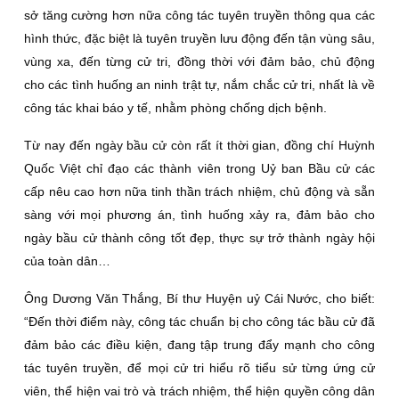
sở tăng cường hơn nữa công tác tuyên truyền thông qua các
hình thức, đặc biệt là tuyên truyền lưu động đến tận vùng sâu,
vùng xa, đến từng cử tri, đồng thời với đảm bảo, chủ động
cho các tình huống an ninh trật tự, nắm chắc cử tri, nhất là về
công tác khai báo y tế, nhằm phòng chống dịch bệnh.
Từ nay đến ngày bầu cử còn rất ít thời gian, đồng chí Huỳnh
Quốc Việt chỉ đạo các thành viên trong Uỷ ban Bầu cử các
cấp nêu cao hơn nữa tinh thần trách nhiệm, chủ động và sẵn
sàng với mọi phương án, tình huống xảy ra, đảm bảo cho
ngày bầu cử thành công tốt đẹp, thực sự trở thành ngày hội
của toàn dân…
Ông Dương Văn Thắng, Bí thư Huyện uỷ Cái Nước, cho biết:
“Đến thời điểm này, công tác chuẩn bị cho công tác bầu cử đã
đảm bảo các điều kiện, đang tập trung đẩy mạnh cho công
tác tuyên truyền, để mọi cử tri hiểu rõ tiểu sử từng ứng cử
viên, thể hiện vai trò và trách nhiệm, thể hiện quyền công dân