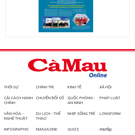
THỜI SỰ
CHÍNH TRỊ
KINH TẾ
XÃ HỘI
CẢI CÁCH HÀNH
CHUYỂN ĐỔI SỐ
QUỐC PHÒNG -
PHÁP LUẬT
CHÍNH
AN NINH
VĂN HÓA -
DU LỊCH - THỂ
NHỊP SỐNG TRẺ
LONGFORM
NGHỆ THUẬT
THAO
INFOGRAPHIC
EMAGAZINE
QUIZZ
ភាសាខ្មែរ