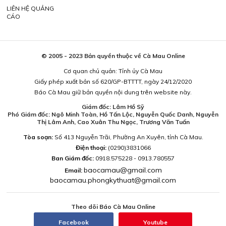
LIÊN HỆ QUẢNG
CÁO
© 2005 - 2023 Bản quyền thuộc về Cà Mau Online
Cơ quan chủ quản: Tỉnh ủy Cà Mau
Giấy phép xuất bản số 620/GP-BTTTT, ngày 24/12/2020
Báo Cà Mau giữ bản quyền nội dung trên website này.
Giám đốc: Lâm Hồ Sỹ
Phó Giám đốc: Ngô Minh Toàn, Hồ Tấn Lộc, Nguyễn Quốc Danh, Nguyễn
Thị Lâm Anh, Cao Xuân Thu Ngọc, Trương Văn Tuấn
Tòa soạn:
Số 413 Nguyễn Trãi, Phường An Xuyên, tỉnh Cà Mau.
Điện thoại:
(0290)3831066
Ban Giám đốc:
0918.575228 - 0913.780557
baocamau@gmail.com
Email:
baocamau.phongkythuat@gmail.com
Theo dõi Báo Cà Mau Online
Facebook
Youtube