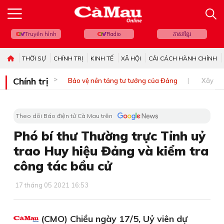
Truyền hình
Radio
ភាសាខ្មែរ
THỜI SỰ
CHÍNH TRỊ
KINH TẾ
XÃ HỘI
CẢI CÁCH HÀNH CHÍNH
Chính trị
Bảo vệ nền tảng tư tưởng của Đảng
Xây dự
Theo dõi Báo điện tử Cà Mau trên
Phó bí thư Thường trực Tỉnh uỷ
trao Huy hiệu Đảng và kiểm tra
công tác bầu cử
17 tháng 05 2021 16:53
(CMO) Chiều ngày 17/5, Uỷ viên dự