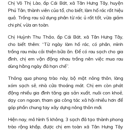
Chị Võ Thị Lào, ấp Cái Bát, xã Tân Hưng Tây, huyện
Phú Tân, thành viên của tổ, cho biết, làm hố rác rất hiệu
quả. Trồng rau sử dụng phân từ rác ủ rất tốt, vừa giảm
chi phí, vừa an toàn.
Chị Huỳnh Thu Thảo, ấp Cái Bát, xã Tân Hưng Tây,
cho biết thêm: “Từ ngày làm hố rác, có phân, mình
trồng rau màu cải thiện bữa ăn. Để có rau sạch cho gia
đình, chị em vận động nhau trồng nên việc mua rau
dùng hằng ngày đã hạn chế”.
Thông qua phong trào này, bộ mặt nông thôn, làng
xóm sạch sẽ, nhà cửa thoáng mát. Chị em còn phát
động nhiều gia đình tăng gia sản xuất, nuôi con khoẻ,
dạy con ngoan, tham gia công tác xã hội nhiều hơn để
góp phần chung tay xây dựng nông thôn mới.
Hiện nay, mô hình 5 không, 3 sạch đã tạo thành phong
trào rộng khắp, được chị em toàn xã Tân Hưng Tây