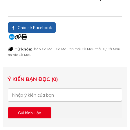
Chia sẻ Facebook
Từ khóa:
báo Cà Mau
Cà Mau
tin mới Cà Mau
thời sự Cà Mau
tin tức Cà Mau
Ý KIẾN BẠN ĐỌC (0)