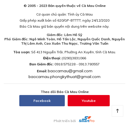
© 2005 - 2023 Bản quyền thuộc về Cà Mau Online
Cơ quan chủ quản: Tỉnh ủy Cà Mau
Giấy phép xuất bản số 620/GP-BTTTT, ngày 24/12/2020
Báo Cà Mau giữ bản quyền nội dung trên website này.
Giám đốc: Lâm Hồ Sỹ
Phó Giám đốc: Ngô Minh Toàn, Hồ Tấn Lộc, Nguyễn Quốc Danh, Nguyễn
Thị Lâm Anh, Cao Xuân Thu Ngọc, Trương Văn Tuấn
Tòa soạn:
Số 413 Nguyễn Trãi, Phường An Xuyên, tỉnh Cà Mau.
Điện thoại:
(0290)3831066
Ban Giám đốc:
0918.575228 - 0913.780557
baocamau@gmail.com
Email:
baocamau.phongkythuat@gmail.com
Theo dõi Báo Cà Mau Online
Facebook
Youtube
Phát triển bởi