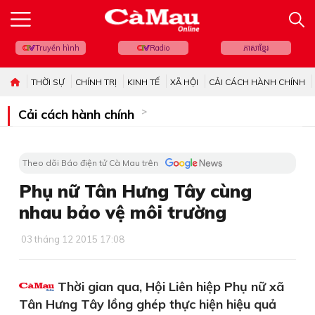
Truyền hình
Radio
ភាសាខ្មែរ
THỜI SỰ
CHÍNH TRỊ
KINH TẾ
XÃ HỘI
CẢI CÁCH HÀNH CHÍNH
Cải cách hành chính
Theo dõi Báo điện tử Cà Mau trên
Phụ nữ Tân Hưng Tây cùng
nhau bảo vệ môi trường
03 tháng 12 2015 17:08
Thời gian qua, Hội Liên hiệp Phụ nữ xã
Tân Hưng Tây lồng ghép thực hiện hiệu quả