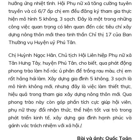
hưởng ứng nhiệt tình. Hội Phụ nữ xã tăng cường tuyên
truyền và có 6/7 ấp chị em đều đăng ký tham gia thực
hiện mô hình 5 không, 3 sạch. Đây là một trong những
công việc quan trọng có liên quan đến các tiêu chí xây
dựng nông thôn mới theo tinh thần Chỉ thị 17 của Ban
Thường vụ Huyện uỷ Phú Tân.
Chị Huỳnh Ngọc Hân, Chủ tịch Hội Liên hiệp Phụ nữ xã
Tân Hưng Tây, huyện Phú Tân, cho biết, qua phát động
phong trào làm hố rác ủ phân để trồng rau màu, chị em
rất hăng hái làm. Xây dựng gia đình 5 không, 3 sạch là
mô hình không mới, nhưng đây là việc làm thiết thực,
hiệu quả trong tham gia xây dựng nông thôn mới. Qua
phong trào này còn góp phần tích cực giúp hội viên,
phụ nữ thay đổi nhận thức, thể hiện tốt vai trò trong
phát triển kinh tế, xây dựng gia đình hạnh phúc và
gánh vác trách nhiệm với xã hội./.
Bài và ảnh: Quốc Toản