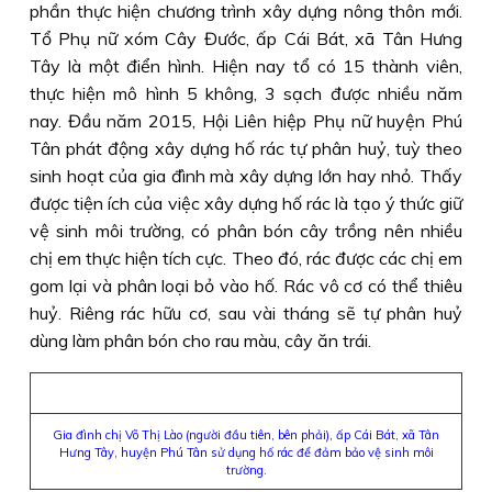
phần thực hiện chương trình xây dựng nông thôn mới.
Tổ Phụ nữ xóm Cây Đước, ấp Cái Bát, xã Tân Hưng
Tây là một điển hình. Hiện nay tổ có 15 thành viên,
thực hiện mô hình 5 không, 3 sạch được nhiều năm
nay. Đầu năm 2015, Hội Liên hiệp Phụ nữ huyện Phú
Tân phát động xây dựng hố rác tự phân huỷ, tuỳ theo
sinh hoạt của gia đình mà xây dựng lớn hay nhỏ. Thấy
được tiện ích của việc xây dựng hố rác là tạo ý thức giữ
vệ sinh môi trường, có phân bón cây trồng nên nhiều
chị em thực hiện tích cực. Theo đó, rác được các chị em
gom lại và phân loại bỏ vào hố. Rác vô cơ có thể thiêu
huỷ. Riêng rác hữu cơ, sau vài tháng sẽ tự phân huỷ
dùng làm phân bón cho rau màu, cây ăn trái.
Gia đình chị Võ Thị Lào (người đầu tiên, bên phải), ấp Cái Bát, xã Tân
Hưng Tây, huyện Phú Tân sử dụng hố rác để đảm bảo vệ sinh môi
trường.