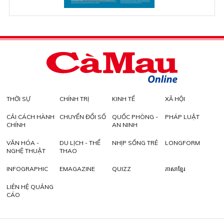
THỜI SỰ
CHÍNH TRỊ
KINH TẾ
XÃ HỘI
CẢI CÁCH HÀNH
CHUYỂN ĐỔI SỐ
QUỐC PHÒNG -
PHÁP LUẬT
CHÍNH
AN NINH
VĂN HÓA -
DU LỊCH - THỂ
NHỊP SỐNG TRẺ
LONGFORM
NGHỆ THUẬT
THAO
INFOGRAPHIC
EMAGAZINE
QUIZZ
ភាសាខ្មែរ
LIÊN HỆ QUẢNG
CÁO