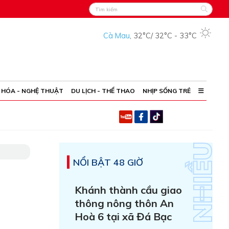
Cà Mau
,
32°C
/
32°C
-
33°C
 HÓA - NGHỆ THUẬT
DU LỊCH - THỂ THAO
NHỊP SỐNG TRẺ
NỔI BẬT 48 GIỜ
Khánh thành cầu giao
thông nông thôn An
Hoà 6 tại xã Đá Bạc