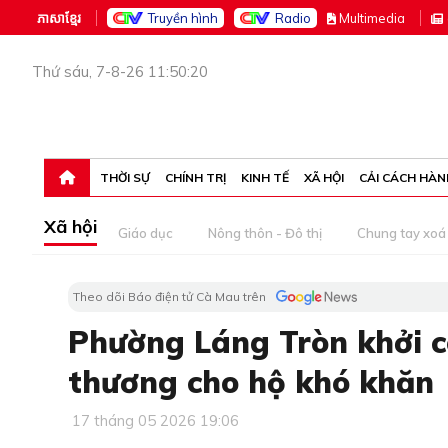
ភាសាខ្មែរ
Truyền hình
Radio
M
ultimedia
Thứ sáu, 7-8-26 11:50:20
THỜI SỰ
CHÍNH TRỊ
KINH TẾ
XÃ HỘI
CẢI CÁCH HÀN
Xã hội
Giáo dục
Nông thôn - Đô thị
Chung tay xoá 
Theo dõi Báo điện tử Cà Mau trên
Phường Láng Tròn khởi c
thương cho hộ khó khăn
17 tháng 05 2026 19:06