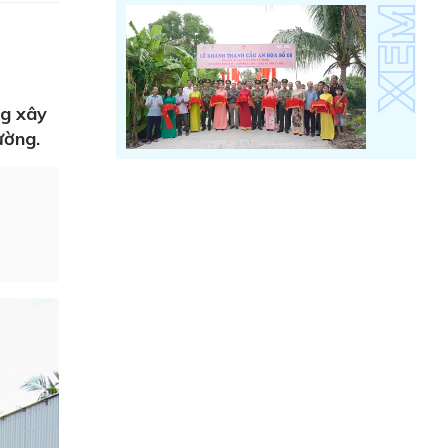
ng xây
ường.