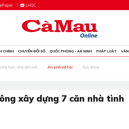
e
P
aper
LHQC
H CHÍNH
CHUYỂN ĐỔI SỐ
QUỐC PHÒNG - AN NINH
PHÁP LUẬT
VĂN
nhà tạm, nhà dột nát
An sinh xã hội
Sức khoẻ
ông xây dựng 7 căn nhà tình