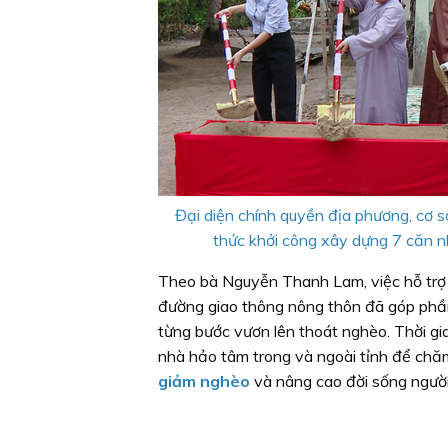
Đại diện chính quyền địa phương, cơ s
thức khởi công xây dựng 7 căn n
Theo bà Nguyễn Thanh Lam, việc hỗ trợ 
đường giao thông nông thôn đã góp phần 
từng bước vươn lên thoát nghèo. Thời gia
nhà hảo tâm trong và ngoài tỉnh để chăm
giảm nghèo
và nâng cao đời sống người