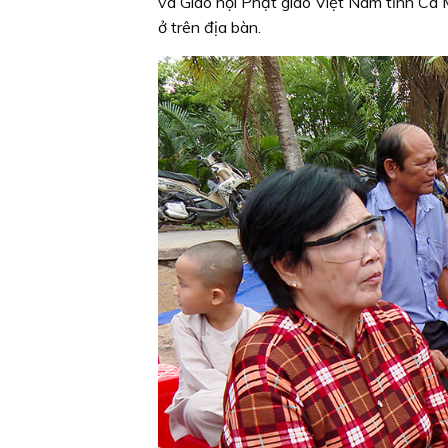
và Giáo hội Phật giáo Việt Nam tỉnh Cà
ở trên địa bàn.