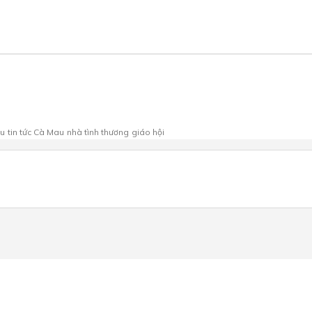
au
tin tức Cà Mau
nhà tình thương
giáo hội