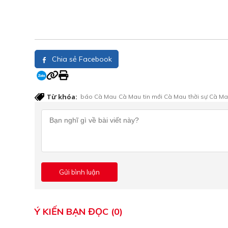
Chia sẻ Facebook
Từ khóa:
báo Cà Mau
Cà Mau
tin mới Cà Mau
thời sự Cà M
Ý KIẾN BẠN ĐỌC (0)