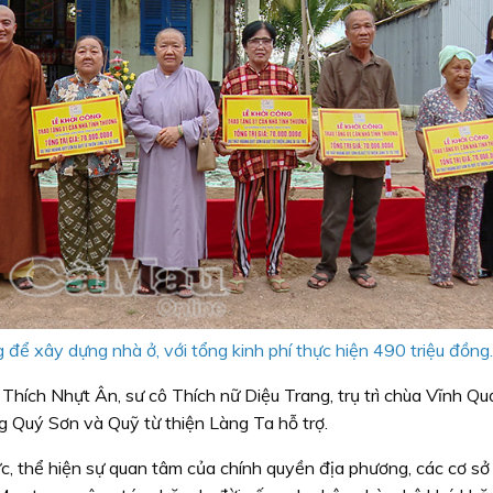
 để xây dựng nhà ở, với tổng kinh phí thực hiện 490 triệu đồng.
hích Nhựt Ân, sư cô Thích nữ Diệu Trang, trụ trì chùa Vĩnh Quớ
 Quý Sơn và Quỹ từ thiện Làng Ta hỗ trợ.
c, thể hiện sự quan tâm của chính quyền địa phương, các cơ sở