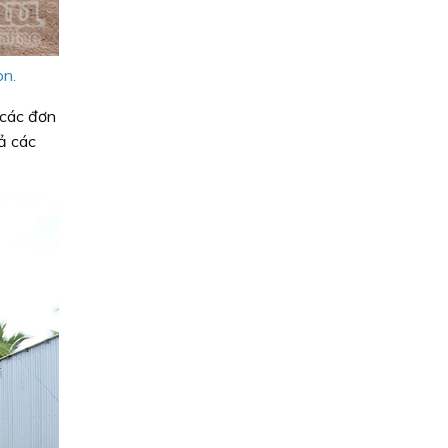
òn.
 các đơn
uả các