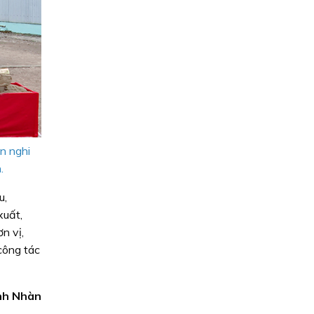
n nghi
.
u,
xuất,
n vị,
công tác
nh Nhàn