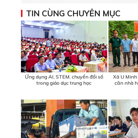
TIN CÙNG CHUYÊN MỤC
Ứng dụng AI, STEM, chuyển đổi số
Xã U Minh 
trong giáo dục trung học
căn nhà hỗ