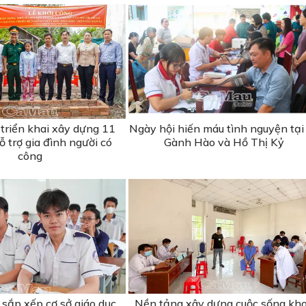
triển khai xây dựng 11
Ngày hội hiến máu tình nguyện tại
 trợ gia đình người có
Gành Hào và Hồ Thị Kỷ
công
sắp xếp cơ sở giáo dục,
Nền tảng xây dựng cuộc sống kh