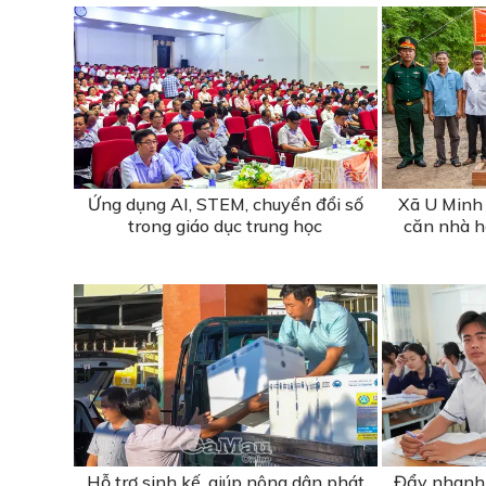
Ứng dụng AI, STEM, chuyển đổi số
Xã U Minh 
trong giáo dục trung học
căn nhà hỗ
Hỗ trợ sinh kế, giúp nông dân phát
Đẩy nhanh 