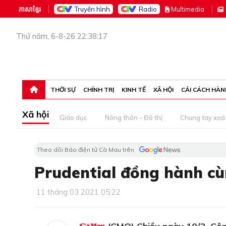
ភាសាខ្មែរ
Truyền hình
Radio
M
ultimedia
Thứ năm, 6-8-26 22:38:17
THỜI SỰ
CHÍNH TRỊ
KINH TẾ
XÃ HỘI
CẢI CÁCH HÀN
Xã hội
Giáo dục
Nông thôn - Đô thị
Chung tay xoá 
Theo dõi Báo điện tử Cà Mau trên
Prudential đồng hành cù
11 tháng 03 2021 05:22