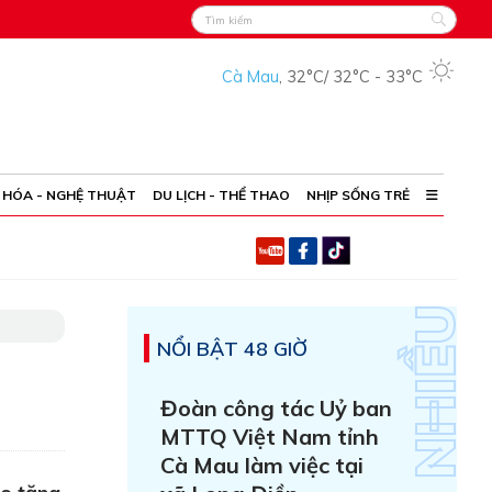
Cà Mau
,
32°C
/
32°C
-
33°C
 HÓA - NGHỆ THUẬT
DU LỊCH - THỂ THAO
NHỊP SỐNG TRẺ
NỔI BẬT 48 GIỜ
Đoàn công tác Uỷ ban
MTTQ Việt Nam tỉnh
Cà Mau làm việc tại