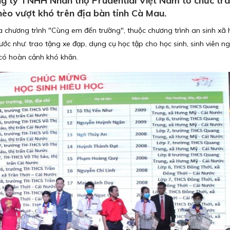
g ty TNHH Nhân thọ Prudential Việt Nam tổ chức tr
èo vượt khó trên địa bàn tỉnh Cà Mau.
chương trình "Cùng em đến trường", thuộc chương trình an sinh xã h
nước như: trao tặng xe đạp, dụng cụ học tập cho học sinh, sinh viên n
có hoàn cảnh khó khăn.