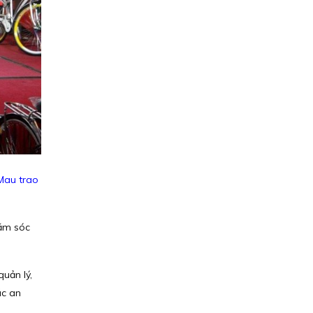
Mau trao
hăm sóc
uản lý,
ác an