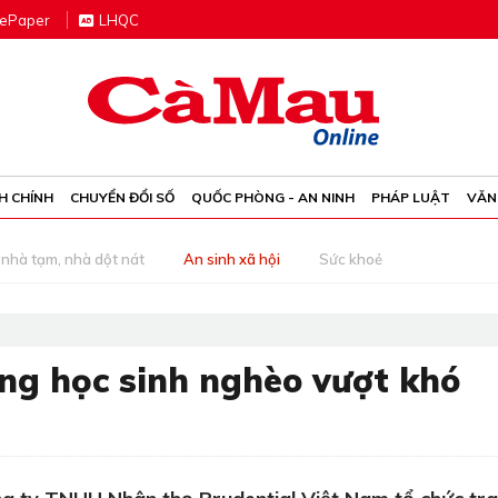
e
P
aper
LHQC
H CHÍNH
CHUYỂN ĐỔI SỐ
QUỐC PHÒNG - AN NINH
PHÁP LUẬT
VĂN
nhà tạm, nhà dột nát
An sinh xã hội
Sức khoẻ
ng học sinh nghèo vượt khó