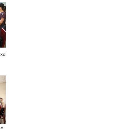
 xã
oẻ