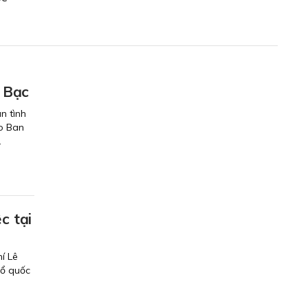
á Bạc
n tình
do Ban
.
c tại
í Lê
Tổ quốc