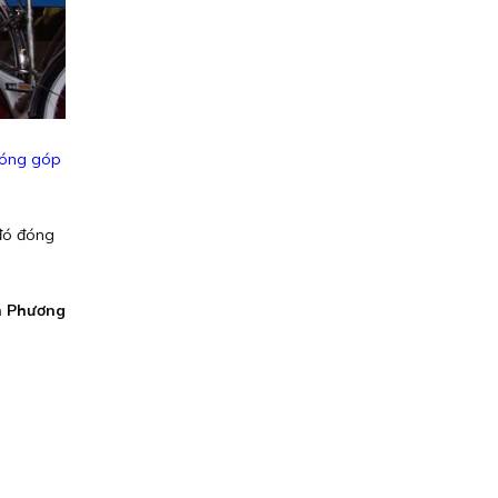
đóng góp
 đó đóng
n Phương