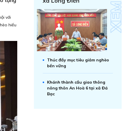
ao tặng
xã Long Điền
ội với
ghèo hiếu
Thúc đẩy mục tiêu giảm nghèo
bền vững
Khánh thành cầu giao thông
nông thôn An Hoà 6 tại xã Đá
Bạc