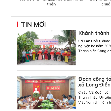
triển
chuẩ
TIN MỚI
Khánh thành 
Cầu An Hoà 6 được k
nguyện hè năm 2026.
Thanh niên Công an 
Đoàn công tá
xã Long Điền
Chiều 4/8, đoàn côn
Thanh Triều, Uỷ viê
Việt Nam tỉnh làm t