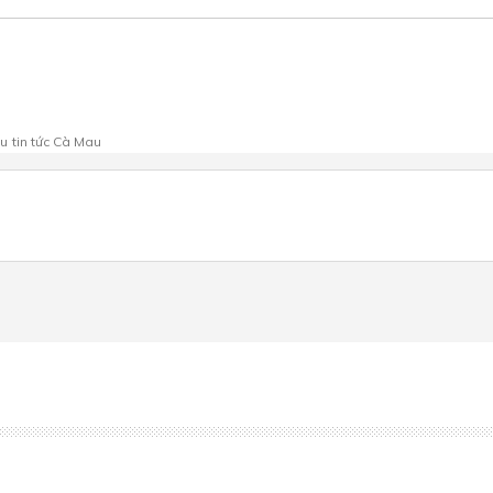
au
tin tức Cà Mau