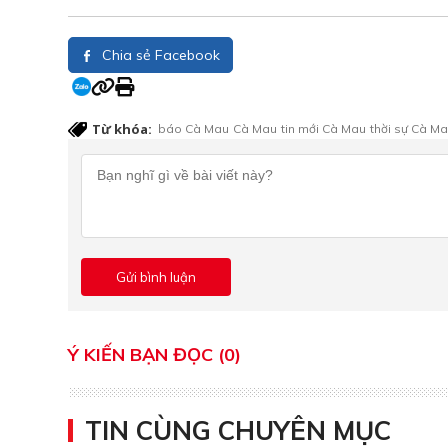
Chia sẻ Facebook
Từ khóa:
báo Cà Mau
Cà Mau
tin mới Cà Mau
thời sự Cà M
Ý KIẾN BẠN ĐỌC (0)
TIN CÙNG CHUYÊN MỤC