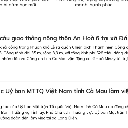
n bị năm học mới
mạnh, hạnh phúc
cầu giao thông nông thôn An Hoà 6 tại xã Đ
hởi công trong khuôn khổ Lễ ra quân Chiến dịch Thanh niên Công a
 Công trình dài 35 m, rộng 3,3 m, với tổng kinh phí 528 triệu đồng 
nhân dân và Công an tỉnh Cà Mau vận động ca sĩ Hoà Minzy tài trợ
c Uỷ ban MTTQ Việt Nam tỉnh Cà Mau làm việ
g tác của Uỷ ban Mặt trận Tổ quốc Việt Nam tỉnh Cà Mau do đồng ch
n Ban Thường vụ Tỉnh uỷ, Phó Chủ tịch Thường trực Uỷ ban Mặt trận 
rưởng đoàn đến làm việc tại xã Long Điền.