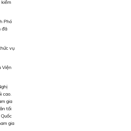
n kiểm
nh Phó
h đã
chức vụ
ụ Viện
Nghị
i cao.
am gia
ân tối
u Quốc
ham gia