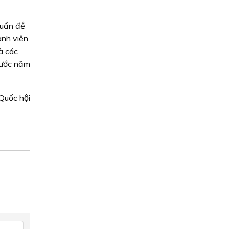
huẩn đề
ành viên
à các
nước năm
uốc hội