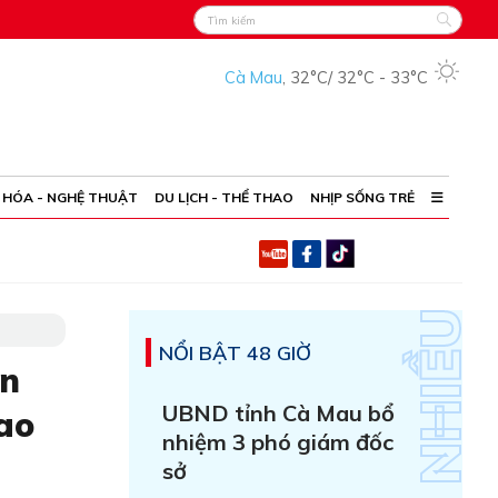
Cà Mau
,
32°C
/
32°C
-
33°C
 HÓA - NGHỆ THUẬT
DU LỊCH - THỂ THAO
NHỊP SỐNG TRẺ
NỔI BẬT 48 GIỜ
ân
UBND tỉnh Cà Mau bổ
ao
nhiệm 3 phó giám đốc
sở