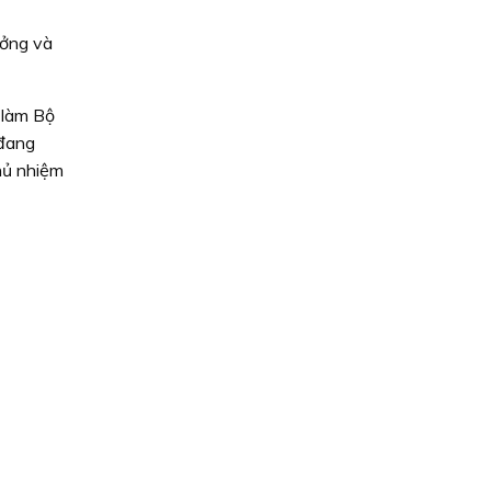
ưởng và
 làm Bộ
 đang
hủ nhiệm