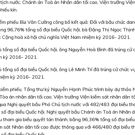
tịch nước, Chánh án Toà án Nhân dân tối cao, Viện trưởng Việ
hiếu kín.
ểm phiếu Bùi Văn Cường công bố kết quả: Đối với bầu chức da
bằng 96,76% tổng số đại biểu Quốc hội, bà Đặng Thị Ngọc Thịn
c Cộng hoà xã hội chủ nghĩa Việt Nam nhiệm kỳ 2016- 2021.
% tổng số đại biểu Quốc hội, ông Nguyễn Hoà Bình đã trúng cử 
ệm kỳ 2016- 2021.
 tổng số đại biểu Quốc hội, ông Lê Minh Trí đã trúng cử chức v
nhiệm kỳ 2016- 2021.
 kiểm phiếu, Tổng thư ký Nguyễn Hạnh Phúc trình bày dự thảo 
òa án nhân dân tối cao, Viện trưởng Viện kiểm sát nhân dân tố
qua Nghị quyết bầu Phó Chủ tịch nước với 482/483 đại biểu th
số đại biểu Quốc hội. Nghị quyết bầu Chánh án Toà án Nhân d
u tham gia biểu quyết tán thành, bằng 96,36% tổng số đại biể
ểm sát Nhân dân tối cao được thông qua với 466/480 đại biểu t
số đại biểu Quốc hội.