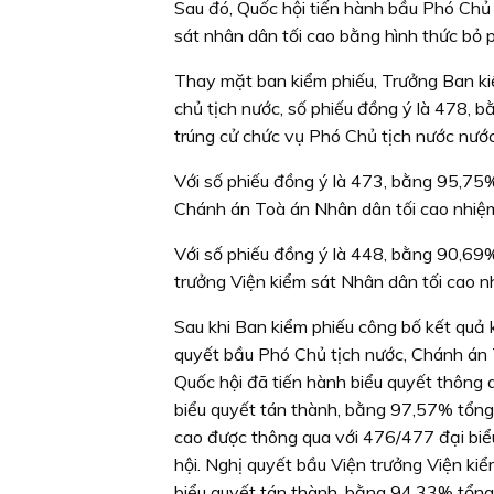
Sau đó, Quốc hội tiến hành bầu Phó Chủ 
sát nhân dân tối cao bằng hình thức bỏ p
Thay mặt ban kiểm phiếu, Trưởng Ban ki
chủ tịch nước, số phiếu đồng ý là 478, 
trúng cử chức vụ Phó Chủ tịch nước nướ
Với số phiếu đồng ý là 473, bằng 95,75
Chánh án Toà án Nhân dân tối cao nhi
Với số phiếu đồng ý là 448, bằng 90,69%
trưởng Viện kiểm sát Nhân dân tối cao 
Sau khi Ban kiểm phiếu công bố kết quả
quyết bầu Phó Chủ tịch nước, Chánh án T
Quốc hội đã tiến hành biểu quyết thông 
biểu quyết tán thành, bằng 97,57% tổng 
cao được thông qua với 476/477 đại biể
hội. Nghị quyết bầu Viện trưởng Viện ki
biểu quyết tán thành, bằng 94,33% tổng 