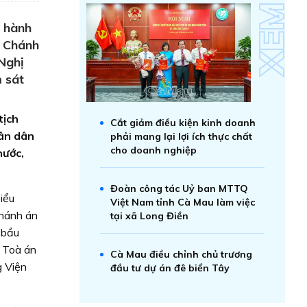
u hành
, Chánh
 Nghị
m sát
tịch
Cắt giảm điều kiện kinh doanh
hân dân
phải mang lại lợi ích thực chất
cho doanh nghiệp
nước,
Đoàn công tác Uỷ ban MTTQ
iểu
Việt Nam tỉnh Cà Mau làm việc
Chánh án
tại xã Long Điền
 bầu
 Toà án
Cà Mau điều chỉnh chủ trương
g Viện
đầu tư dự án đê biển Tây