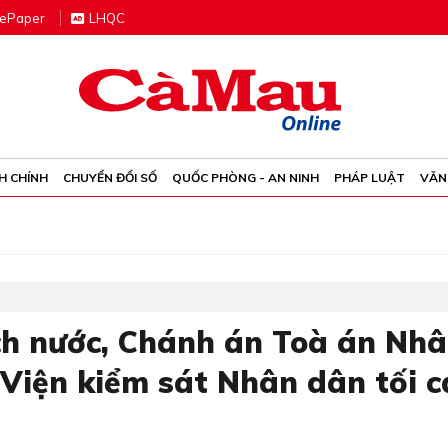
e
P
aper
LHQC
H CHÍNH
CHUYỂN ĐỔI SỐ
QUỐC PHÒNG - AN NINH
PHÁP LUẬT
VĂN
ch nước, Chánh án Toà án Nh
 Viện kiểm sát Nhân dân tối c