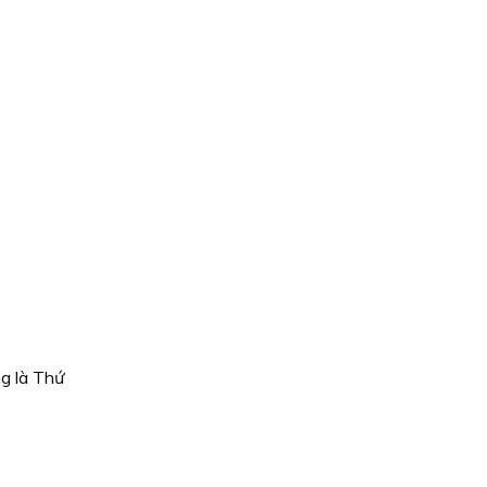
g là Thứ