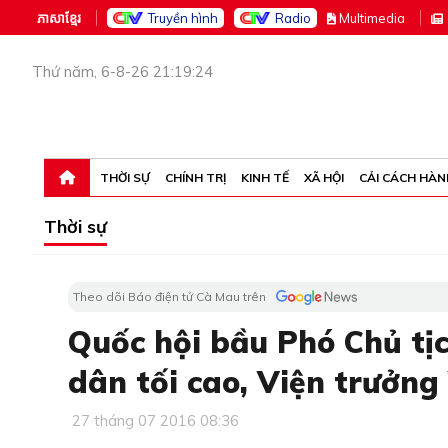
ភាសាខ្មែរ
Truyền hình
Radio
M
ultimedia
Thứ năm, 6-8-26 21:19:24
THỜI SỰ
CHÍNH TRỊ
KINH TẾ
XÃ HỘI
CẢI CÁCH HÀN
Thời sự
Theo dõi Báo điện tử Cà Mau trên
Quốc hội bầu Phó Chủ tị
dân tối cao, Viện trưởng
27 tháng 07 2016 08:36