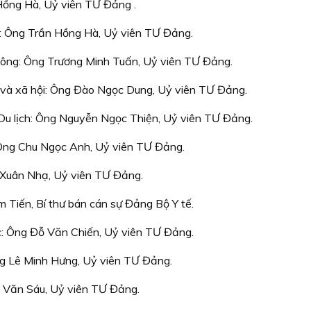
ồng Hà, Uỷ viên TƯ Đảng .
: Ông Trần Hồng Hà, Uỷ viên TƯ Đảng.
hông: Ông Trương Minh Tuấn, Uỷ viên TƯ Đảng.
 và xã hội: Ông Đào Ngọc Dung, Uỷ viên TƯ Đảng.
Du lịch: Ông Nguyễn Ngọc Thiện, Uỷ viên TƯ Đảng.
Ông Chu Ngọc Anh, Uỷ viên TƯ Đảng.
Xuân Nhạ, Uỷ viên TƯ Đảng.
m Tiến, Bí thư bán cán sự Đảng Bộ Y tế.
c: Ông Đỗ Văn Chiến, Uỷ viên TƯ Đảng.
g Lê Minh Hưng, Uỷ viên TƯ Đảng.
 Văn Sáu, Uỷ viên TƯ Đảng.