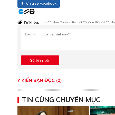
Chia sẻ Facebook
Từ khóa:
báo Cà Mau
Cà Mau
tin mới Cà Mau
thời sự Cà M
Ý KIẾN BẠN ĐỌC (0)
TIN CÙNG CHUYÊN MỤC