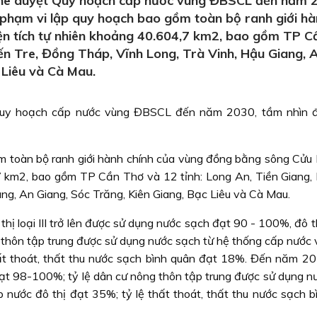
hê duyệt Quy hoạch cấp nước vùng ĐBSCL đến năm 
phạm vi lập quy hoạch bao gồm toàn bộ ranh giới hà
ện tích tự nhiên khoảng 40.604,7 km2, bao gồm TP C
Bến Tre, Đồng Tháp, Vĩnh Long, Trà Vinh, Hậu Giang, 
 Liêu và Cà Mau.
Quy hoạch cấp nước vùng ĐBSCL đến năm 2030, tầm nhìn 
m toàn bộ ranh giới hành chính của vùng đồng bằng sông Cửu 
7 km2, bao gồm TP Cần Thơ và 12 tỉnh: Long An, Tiền Giang, 
ng, An Giang, Sóc Trăng, Kiên Giang, Bạc Liêu và Cà Mau.
hị loại III trở lên được sử dụng nước sạch đạt 90 - 100%, đô th
 thôn tập trung được sử dụng nước sạch từ hệ thống cấp nước v
hất thoát, thất thu nước sạch bình quân đạt 18%. Đến năm 203
ạt 98-100%; tỷ lệ dân cư nông thôn tập trung được sử dụng n
p nước đô thị đạt 35%; tỷ lệ thất thoát, thất thu nước sạch b