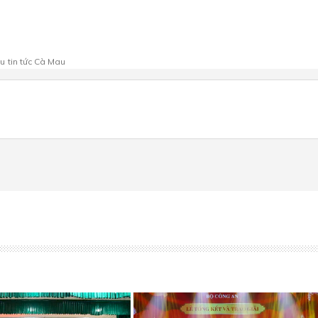
au
tin tức Cà Mau