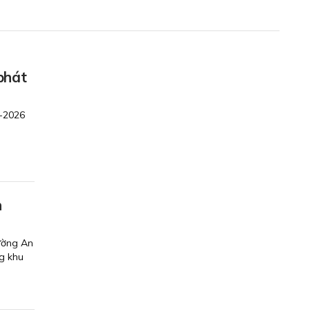
phát
5-2026
n
ường An
g khu