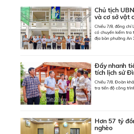
Chủ tịch UBN
và cơ sở vật 
Chiều 7/8, đồng chí
có chuyến kiểm tra t
địa bàn phường An 
Đẩy nhanh ti
tích lịch
Chiều 7/8, Đoàn kh
tra tiến độ công trì
Hơn 57 tỷ đồ
nghèo