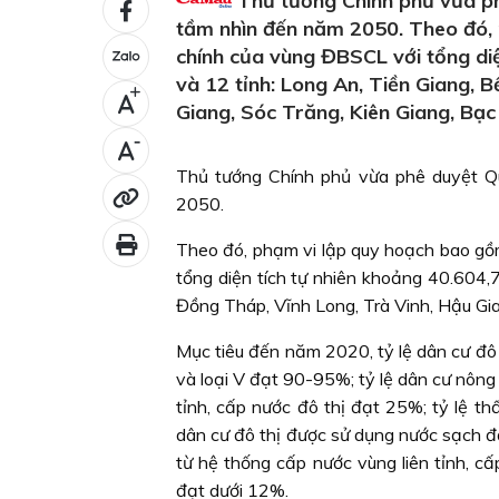
Thủ tướng Chính phủ vừa p
tầm nhìn đến năm 2050. Theo đó, 
chính của vùng ĐBSCL với tổng di
và 12 tỉnh: Long An, Tiền Giang, 
+
Giang, Sóc Trăng, Kiên Giang, Bạc
-
Thủ tướng Chính phủ vừa phê duyệt 
2050.
Theo đó, phạm vi lập quy hoạch bao gồ
tổng diện tích tự nhiên khoảng 40.604,
Đồng Tháp, Vĩnh Long, Trà Vinh, Hậu Gia
Mục tiêu đến năm 2020, tỷ lệ dân cư đô t
và loại V đạt 90-95%; tỷ lệ dân cư nông
tỉnh, cấp nước đô thị đạt 25%; tỷ lệ t
dân cư đô thị được sử dụng nước sạch đ
từ hệ thống cấp nước vùng liên tỉnh, cấ
đạt dưới 12%.