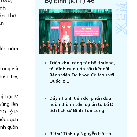
2030,
Bộ binh (KTT) 46
nh
ần Thơ
An
đến năm
Triển khai công tác bồi thường,
Long với
tái định cư dự án cầu kết nối
Bệnh viện Đa khoa Cà Mau với
Bến Tre,
Quốc lộ 1
ị loại IV
Đẩy nhanh tiến độ, phấn đấu
ùng liên
hoàn thành sớm dự án tu bổ Di
tích lịch sử Đình Tân Long
0, tỷ lệ
ước sạch
ình quân
Bí thư Tỉnh uỷ Nguyễn Hồ Hải