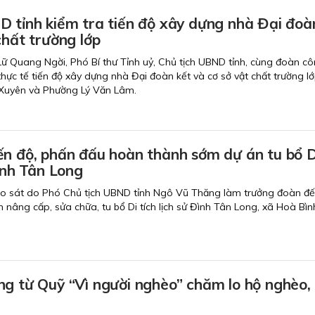
D tỉnh kiểm tra tiến độ xây dựng nhà Đại đoà
chất trường lớp
 Lữ Quang Ngời, Phó Bí thư Tỉnh uỷ, Chủ tịch UBND tỉnh, cùng đoàn cô
hực tế tiến độ xây dựng nhà Đại đoàn kết và cơ sở vật chất trường lớ
Xuyên và Phường Lý Văn Lâm.
ến độ, phấn đấu hoàn thành sớm dự án tu bổ D
 sử Đình Tân Long
ảo sát do Phó Chủ tịch UBND tỉnh Ngô Vũ Thăng làm trưởng đoàn đ
nh nâng cấp, sửa chữa, tu bổ Di tích lịch sử Đình Tân Long, xã Hoà Bìn
ng từ Quỹ “Vì người nghèo” chăm lo hộ nghèo,