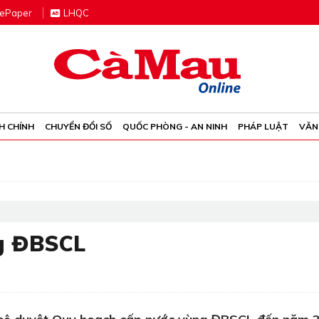
e
P
aper
LHQC
H CHÍNH
CHUYỂN ĐỔI SỐ
QUỐC PHÒNG - AN NINH
PHÁP LUẬT
VĂN
g ĐBSCL