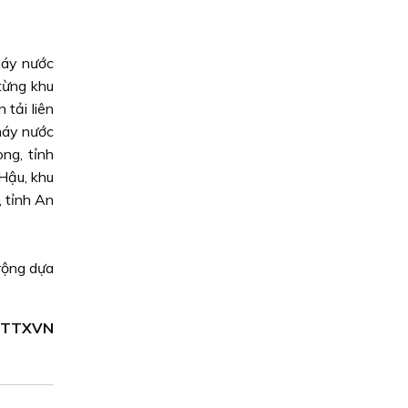
máy nước
từng khu
tải liên
máy nước
ng, tỉnh
Hậu, khu
 tỉnh An
rộng dựa
 TTXVN