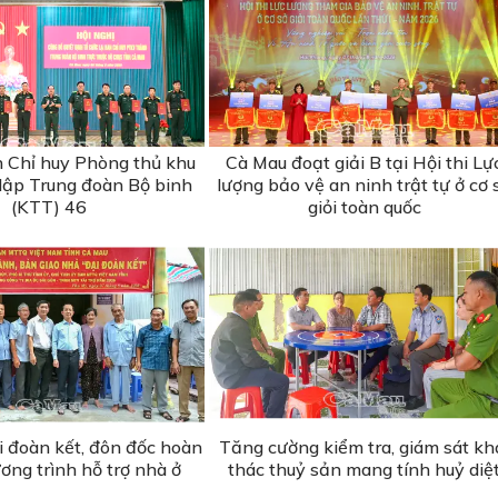
n Chỉ huy Phòng thủ khu
Cà Mau đoạt giải B tại Hội thi Lự
 lập Trung đoàn Bộ binh
lượng bảo vệ an ninh trật tự ở cơ 
(KTT) 46
giỏi toàn quốc
i đoàn kết, đôn đốc hoàn
Tăng cường kiểm tra, giám sát kh
ơng trình hỗ trợ nhà ở
thác thuỷ sản mang tính huỷ diệ