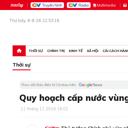
ភាសាខ្មែរ
Truyền hình
Radio
M
ultimedia
Thứ bảy, 8-8-26 22:53:16
THỜI SỰ
CHÍNH TRỊ
KINH TẾ
XÃ HỘI
CẢI CÁCH HÀN
Thời sự
Theo dõi Báo điện tử Cà Mau trên
Quy hoạch cấp nước vùn
11 tháng 11 2016 16:02