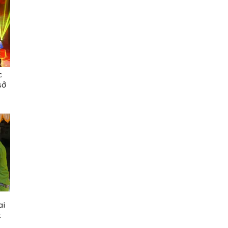
c
sở
ai
t