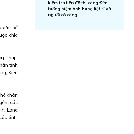
kiểm tra tiến độ thi công Đền
tưởng niệm Anh hùng liệt sĩ và
người có công
u cầu sử
ược chia
ng Tháp.
hần tỉnh
ng, Kiên
 khó khăn
 gồm các
nh: Long
ác tỉnh: