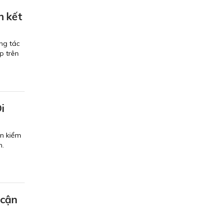
n kết
ng tác
p trên
i
ến kiểm
h.
 cận