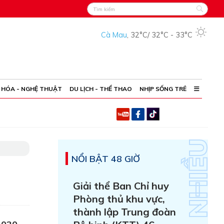
Cà Mau
,
32°C
/
32°C
-
33°C
 HÓA - NGHỆ THUẬT
DU LỊCH - THỂ THAO
NHỊP SỐNG TRẺ
NỔI BẬT 48 GIỜ
Giải thể Ban Chỉ huy
Phòng thủ khu vực,
thành lập Trung đoàn