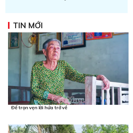
TIN MỚI
Ðể trọn vẹn lời hứa trở về