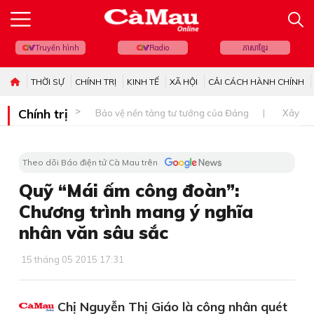
Truyền hình
Radio
ភាសាខ្មែរ
THỜI SỰ
CHÍNH TRỊ
KINH TẾ
XÃ HỘI
CẢI CÁCH HÀNH CHÍNH
Chính trị
Bảo vệ nền tảng tư tưởng của Đảng
Xây dự
Theo dõi Báo điện tử Cà Mau trên
Quỹ “Mái ấm công đoàn”:
Chương trình mang ý nghĩa
nhân văn sâu sắc
15 tháng 05 2015 17:31
Chị Nguyễn Thị Giáo là công nhân quét