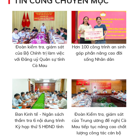
TIN CÙNG CHUYÊN MỤC
Đoàn kiểm tra, giám sát
Hơn 100 công trình an sinh
của Bộ Chính trị làm việc
góp phần nâng cao đời
với Đảng uỷ Quân sự tỉnh
sống Nhân dân
Cà Mau
Ban Kinh tế - Ngân sách
Đoàn Kiểm tra, giám sát
thẩm tra 6 nội dung trình
của Trung ương đề nghị Cà
Kỳ họp thứ 5 HĐND tỉnh
Mau tiếp tục nâng cao chất
lượng công tác cán bộ