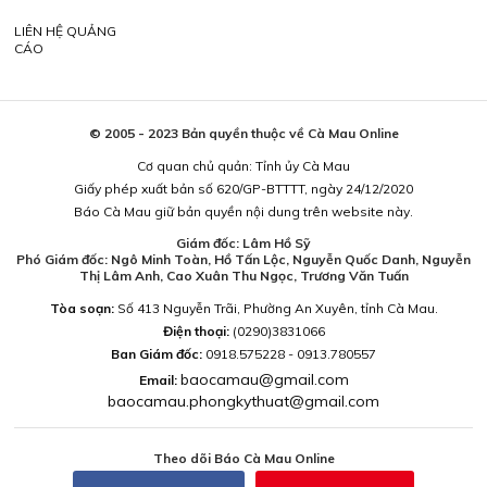
LIÊN HỆ QUẢNG
CÁO
© 2005 - 2023 Bản quyền thuộc về Cà Mau Online
Cơ quan chủ quản: Tỉnh ủy Cà Mau
Giấy phép xuất bản số 620/GP-BTTTT, ngày 24/12/2020
Báo Cà Mau giữ bản quyền nội dung trên website này.
Giám đốc: Lâm Hồ Sỹ
Phó Giám đốc: Ngô Minh Toàn, Hồ Tấn Lộc, Nguyễn Quốc Danh, Nguyễn
Thị Lâm Anh, Cao Xuân Thu Ngọc, Trương Văn Tuấn
Tòa soạn:
Số 413 Nguyễn Trãi, Phường An Xuyên, tỉnh Cà Mau.
Điện thoại:
(0290)3831066
Ban Giám đốc:
0918.575228 - 0913.780557
baocamau@gmail.com
Email:
baocamau.phongkythuat@gmail.com
Theo dõi Báo Cà Mau Online