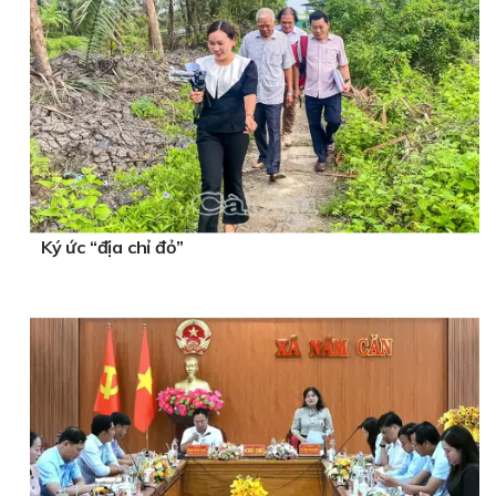
Ký ức “địa chỉ đỏ”