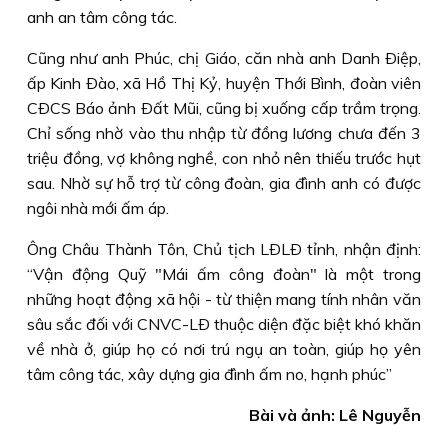
anh an tâm công tác.
Cũng như anh Phúc, chị Giáo, căn nhà anh Danh Ðiệp,
ấp Kinh Ðào, xã Hồ Thị Kỷ, huyện Thới Bình, đoàn viên
CÐCS Báo ảnh Ðất Mũi, cũng bị xuống cấp trầm trọng.
Chỉ sống nhờ vào thu nhập từ đồng lương chưa đến 3
triệu đồng, vợ không nghề, con nhỏ nên thiếu trước hụt
sau. Nhờ sự hỗ trợ từ công đoàn, gia đình anh có được
ngôi nhà mới ấm áp.
Ông Châu Thành Tôn, Chủ tịch LÐLÐ tỉnh, nhận định:
“Vận động Quỹ "Mái ấm công đoàn" là một trong
những hoạt động xã hội - từ thiện mang tính nhân văn
sâu sắc đối với CNVC-LÐ thuộc diện đặc biệt khó khăn
về nhà ở, giúp họ có nơi trú ngụ an toàn, giúp họ yên
tâm công tác, xây dựng gia đình ấm no, hạnh phúc”
Bài và ảnh: Lê Nguyễn