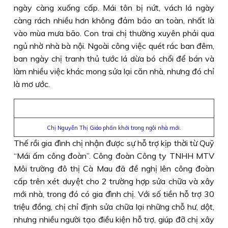
ngày càng xuống cấp. Mái tôn bị nứt, vách lá ngày
càng rách nhiều hơn không đảm bảo an toàn, nhất là
vào mùa mưa bão. Con trai chị thường xuyên phải qua
ngủ nhờ nhà bà nội. Ngoài công việc quét rác ban đêm,
ban ngày chị tranh thủ tước lá dừa bó chổi để bán và
làm nhiều việc khác mong sửa lại căn nhà, nhưng đó chỉ
là mơ ước.
Chị Nguyễn Thị Giáo phấn khởi trong ngôi nhà mới.
Thế rồi gia đình chị nhận được sự hỗ trợ kịp thời từ Quỹ
“Mái ấm công đoàn”. Công đoàn Công ty TNHH MTV
Môi trường đô thị Cà Mau đã đề nghị lên công đoàn
cấp trên xét duyệt cho 2 trường hợp sửa chữa và xây
mới nhà, trong đó có gia đình chị. Với số tiền hỗ trợ 30
triệu đồng, chị chỉ định sửa chữa lại những chỗ hư, dột,
nhưng nhiều người tạo điều kiện hỗ trợ, giúp đỡ chị xây