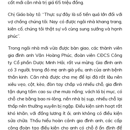
cất mới căn nhà trị giá 65 triệu đồng.
Chị Giáo bày tỏ: “Thực sự đây là số tiền quá lớn đối với
vợ chồng chúng tôi. Nay có được ngôi nhà khang trang,
kiên cố, chúng tôi thật sự vô cùng sung sướng và hạnh
phúc”.
Trong ngôi nhà mới vừa được bàn giao, các thành viên
gia đình anh Văn Hoàng Phúc, đoàn viên CÐCS Công
ty Cổ phần Dược Minh Hải, rất vui mừng. Gia đình anh
có 3 người, trong đó mẹ anh già yếu, anh của anh bệnh
thần kinh. Căn nhà được cha mẹ để lại đã rất lâu nên
xiêu vẹo, cột, kèo, đòn tay chắp vá nhiều chỗ, gia đình
tận dụng tấm cao su che mưa nắng; vách lá bị mục, có
chỗ che bằng bao ni-lông, nền nhà bị sụp, nhiều chỗ lại
thấp nên thường xuyên bị ngập. Ðiều kiện sinh hoạt rất
khó khăn, với đồng lương ít ỏi, anh không có điều kiện
sửa chữa. Thấu hiểu hoàn cảnh gia đình anh, các cấp
công đoàn tạo điều kiện cho anh có chỗ ở ổn định để