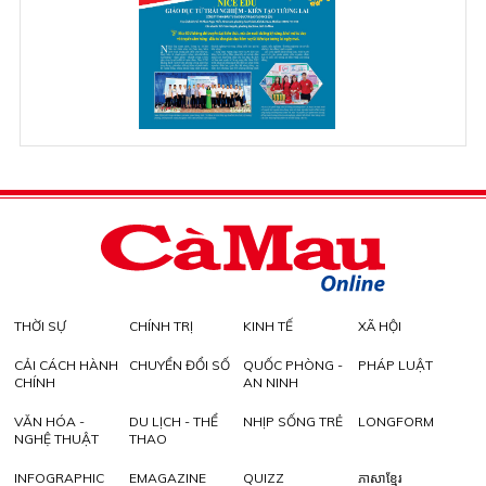
THỜI SỰ
CHÍNH TRỊ
KINH TẾ
XÃ HỘI
CẢI CÁCH HÀNH
CHUYỂN ĐỔI SỐ
QUỐC PHÒNG -
PHÁP LUẬT
CHÍNH
AN NINH
VĂN HÓA -
DU LỊCH - THỂ
NHỊP SỐNG TRẺ
LONGFORM
NGHỆ THUẬT
THAO
INFOGRAPHIC
EMAGAZINE
QUIZZ
ភាសាខ្មែរ