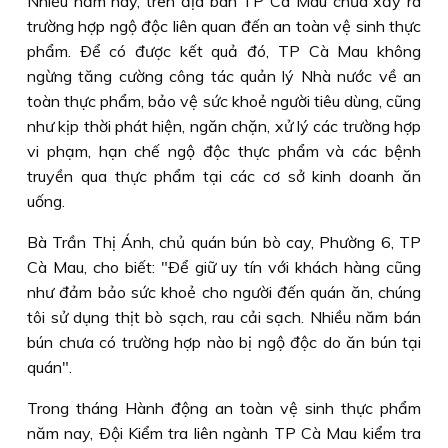
Nhiều năm nay, trên địa bàn TP Cà Mau chưa xảy ra
trường hợp ngộ độc liên quan đến an toàn vệ sinh thực
phẩm. Ðể có được kết quả đó, TP Cà Mau không
ngừng tăng cường công tác quản lý Nhà nước về an
toàn thực phẩm, bảo vệ sức khoẻ người tiêu dùng, cũng
như kịp thời phát hiện, ngăn chặn, xử lý các trường hợp
vi phạm, hạn chế ngộ độc thực phẩm và các bệnh
truyền qua thực phẩm tại các cơ sở kinh doanh ăn
uống.
Bà Trần Thị Ánh, chủ quán bún bò cay, Phường 6, TP
Cà Mau, cho biết: "Ðể giữ uy tín với khách hàng cũng
như đảm bảo sức khoẻ cho người đến quán ăn, chúng
tôi sử dụng thịt bò sạch, rau cải sạch. Nhiều năm bán
bún chưa có trường hợp nào bị ngộ độc do ăn bún tại
quán".
Trong tháng Hành động an toàn vệ sinh thực phẩm
năm nay, Ðội Kiểm tra liên ngành TP Cà Mau kiểm tra