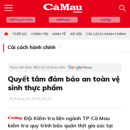
Truyền hình
Radio
ភាសាខ្មែរ
THỜI SỰ
CHÍNH TRỊ
KINH TẾ
XÃ HỘI
CẢI CÁCH HÀNH CHÍNH
Cải cách hành chính
Theo dõi Báo điện tử Cà Mau trên
Quyết tâm đảm bảo an toàn vệ
sinh thực phẩm
30 tháng 05 2016 09:29
Ðội Kiểm tra liên ngành TP Cà Mau
kiểm tra quy trình bảo quản thịt gia súc tại