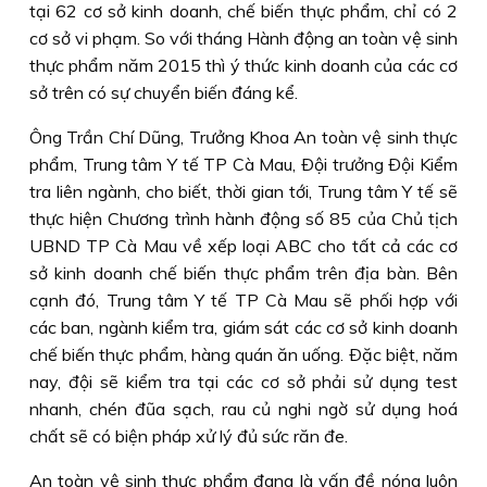
tại 62 cơ sở kinh doanh, chế biến thực phẩm, chỉ có 2
cơ sở vi phạm. So với tháng Hành động an toàn vệ sinh
thực phẩm năm 2015 thì ý thức kinh doanh của các cơ
sở trên có sự chuyển biến đáng kể.
Ông Trần Chí Dũng, Trưởng Khoa An toàn vệ sinh thực
phẩm, Trung tâm Y tế TP Cà Mau, Ðội trưởng Ðội Kiểm
tra liên ngành, cho biết, thời gian tới, Trung tâm Y tế sẽ
thực hiện Chương trình hành động số 85 của Chủ tịch
UBND TP Cà Mau về xếp loại ABC cho tất cả các cơ
sở kinh doanh chế biến thực phẩm trên địa bàn. Bên
cạnh đó, Trung tâm Y tế TP Cà Mau sẽ phối hợp với
các ban, ngành kiểm tra, giám sát các cơ sở kinh doanh
chế biến thực phẩm, hàng quán ăn uống. Ðặc biệt, năm
nay, đội sẽ kiểm tra tại các cơ sở phải sử dụng test
nhanh, chén đũa sạch, rau củ nghi ngờ sử dụng hoá
chất sẽ có biện pháp xử lý đủ sức răn đe.
An toàn vệ sinh thực phẩm đang là vấn đề nóng luôn