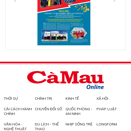
THỜI SỰ
CHÍNH TRỊ
KINH TẾ
XÃ HỘI
CẢI CÁCH HÀNH
CHUYỂN ĐỔI SỐ
QUỐC PHÒNG -
PHÁP LUẬT
CHÍNH
AN NINH
VĂN HÓA -
DU LỊCH - THỂ
NHỊP SỐNG TRẺ
LONGFORM
NGHỆ THUẬT
THAO