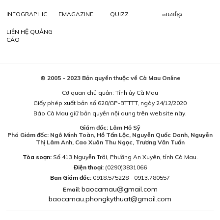
INFOGRAPHIC
EMAGAZINE
QUIZZ
ភាសាខ្មែរ
LIÊN HỆ QUẢNG
CÁO
© 2005 - 2023 Bản quyền thuộc về Cà Mau Online
Cơ quan chủ quản: Tỉnh ủy Cà Mau
Giấy phép xuất bản số 620/GP-BTTTT, ngày 24/12/2020
Báo Cà Mau giữ bản quyền nội dung trên website này.
Giám đốc: Lâm Hồ Sỹ
Phó Giám đốc: Ngô Minh Toàn, Hồ Tấn Lộc, Nguyễn Quốc Danh, Nguyễn
Thị Lâm Anh, Cao Xuân Thu Ngọc, Trương Văn Tuấn
Tòa soạn:
Số 413 Nguyễn Trãi, Phường An Xuyên, tỉnh Cà Mau.
Điện thoại:
(0290)3831066
Ban Giám đốc:
0918.575228 - 0913.780557
baocamau@gmail.com
Email:
baocamau.phongkythuat@gmail.com