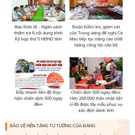
Ban Kinh tế - Ngân sách
Đoàn Kiểm tra, giám sát
thẩm tra 6 nội dung trình
của Trung ương đề nghị Cà
Kỳ họp thứ 5 HĐND tỉnh
Mau tiếp tục nâng cao chất
lượng công tác cán bộ
Đẩy nhanh tiến độ thực
Chiến dịch 500 ngày đêm:
hiện chiến dịch 500 ngày
Hơn 265.000 thân nhân liệt
đêm
sĩ đã được lấy mẫu phục vụ
xác định danh tính
BẢO VỆ NỀN TẢNG TƯ TƯỞNG CỦA ĐẢNG