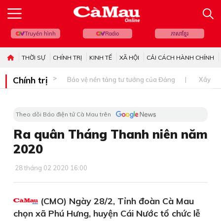
Truyền hình
Radio
ភាសាខ្មែរ
THỜI SỰ
CHÍNH TRỊ
KINH TẾ
XÃ HỘI
CẢI CÁCH HÀNH CHÍNH
Chính trị
Bảo vệ nền tảng tư tưởng của Đảng
Xây dự
Theo dõi Báo điện tử Cà Mau trên
Ra quân Tháng Thanh niên năm
2020
28 tháng 02 2020 16:00
(CMO) Ngày 28/2, Tỉnh đoàn Cà Mau
chọn xã Phú Hưng, huyện Cái Nước tổ chức lễ