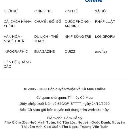
THỜI SỰ
CHÍNH TRỊ
KINH TẾ
XÃ HỘI
CẢI CÁCH HÀNH
CHUYỂN ĐỔI SỐ
QUỐC PHÒNG -
PHÁP LUẬT
CHÍNH
AN NINH
VĂN HÓA -
DU LỊCH - THỂ
NHỊP SỐNG TRẺ
LONGFORM
NGHỆ THUẬT
THAO
INFOGRAPHIC
EMAGAZINE
QUIZZ
ភាសាខ្មែរ
LIÊN HỆ QUẢNG
CÁO
© 2005 - 2023 Bản quyền thuộc về Cà Mau Online
Cơ quan chủ quản: Tỉnh ủy Cà Mau
Giấy phép xuất bản số 620/GP-BTTTT, ngày 24/12/2020
Báo Cà Mau giữ bản quyền nội dung trên website này.
Giám đốc: Lâm Hồ Sỹ
Phó Giám đốc: Ngô Minh Toàn, Hồ Tấn Lộc, Nguyễn Quốc Danh, Nguyễn
Thị Lâm Anh, Cao Xuân Thu Ngọc, Trương Văn Tuấn