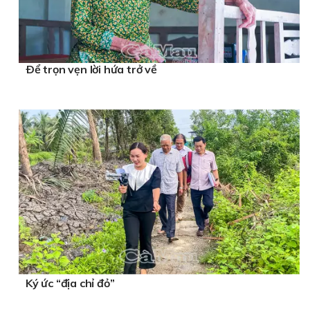
Ðể trọn vẹn lời hứa trở về
Ký ức “địa chỉ đỏ”