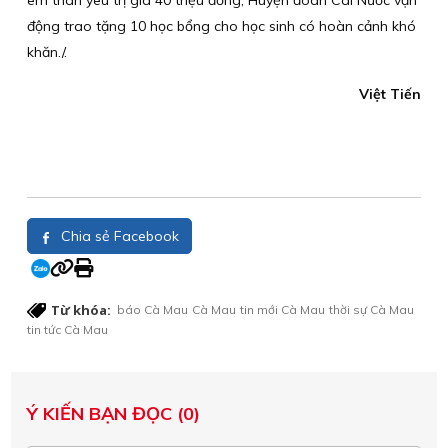
em thân yêu trị giá 40 triệu đồng, Huyện đoàn Cái Nước vận
động trao tặng 10 học bổng cho học sinh có hoàn cảnh khó
khăn./.
Việt Tiến
Chia sẻ Facebook
Từ khóa:
báo Cà Mau
Cà Mau
tin mới Cà Mau
thời sự Cà Mau
tin tức Cà Mau
Ý KIẾN BẠN ĐỌC (0)