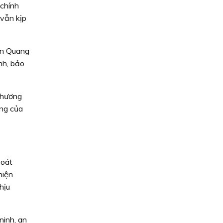
 chính
 vẫn kịp
ên Quang
nh, bảo
phương
áng của
soát
hiện
hịu
ninh, an