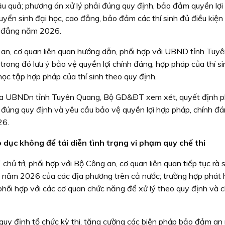
hậu quả; phương án xử lý phải đúng quy định, bảo đảm quyền lợi
tuyển sinh đại học, cao đẳng, bảo đảm các thí sinh đủ điều kiện
ao đẳng năm 2026.
 an, cơ quan liên quan hướng dẫn, phối hợp với UBND tỉnh Tuy
 trong đó lưu ý bảo vệ quyền lợi chính đáng, hợp pháp của thí si
học tập hợp pháp của thí sinh theo quy định.
 của UBNDn tỉnh Tuyên Quang, Bộ GD&ĐT xem xét, quyết định 
đúng quy định và yêu cầu bảo vệ quyền lợi hợp pháp, chính đ
26.
 dục không để tái diễn tình trạng vi phạm quy chế thi
 trì, phối hợp với Bộ Công an, cơ quan liên quan tiếp tục rà 
T năm 2026 của các địa phương trên cả nước; trường hợp phát 
phối hợp với các cơ quan chức năng để xử lý theo quy định và c
 quy định tổ chức kỳ thi, tăng cường các biện pháp bảo đảm an 