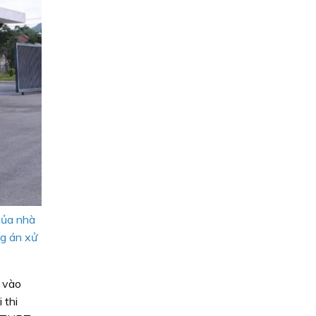
của nhà
ng án xử
g vào
 thi