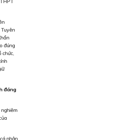
p THPT
ên
h Tuyên
Khẩn
eo đúng
ổ chức,
tính
iữ
nh đáng
g nghiêm
của
, cá nhân