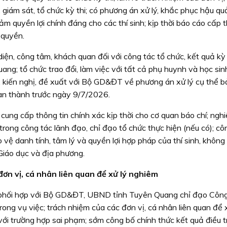
, giám sát, tổ chức kỳ thi; có phương án xử lý, khắc phục hậu qu
ảm quyền lợi chính đáng cho các thí sinh; kịp thời báo cáo cấp
 quyền.
n, công tâm, khách quan đối với công tác tổ chức, kết quả kỳ t
; tổ chức trao đổi, làm việc với tất cả phụ huynh và học sin
đó, kiến nghị, đề xuất với Bộ GD&ĐT về phương án xử lý cụ thể
oàn thành trước ngày 9/7/2026.
ung cấp thông tin chính xác kịp thời cho cơ quan báo chí; ngh
trong công tác lãnh đạo, chỉ đạo tổ chức thực hiện (nếu có); cô
ảo vệ danh tính, tâm lý và quyền lợi hợp pháp của thí sinh, không
iáo dục và địa phương.
ơn vị, cá nhân liên quan để xử lý nghiêm
, phối hợp với Bộ GD&ĐT, UBND tỉnh Tuyên Quang chỉ đạo Công
ong vụ việc; trách nhiệm của các đơn vị, cá nhân liên quan để 
với trường hợp sai phạm; sớm công bố chính thức kết quả điều t