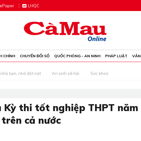
e
P
aper
LHQC
H CHÍNH
CHUYỂN ĐỔI SỐ
QUỐC PHÒNG - AN NINH
PHÁP LUẬT
VĂN
nhà tạm, nhà dột nát
An sinh xã hội
Sức khoẻ
ả Kỳ thi tốt nghiệp THPT năm
 trên cả nước