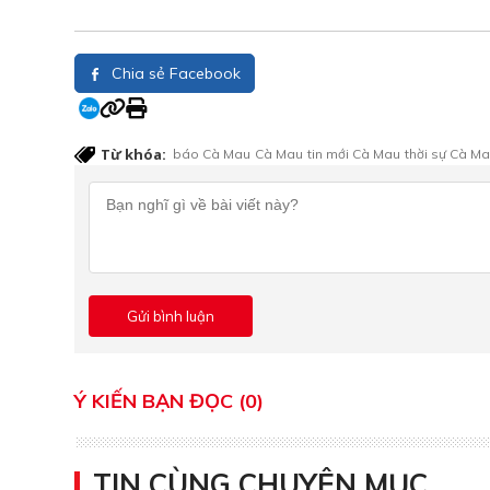
Chia sẻ Facebook
Từ khóa:
báo Cà Mau
Cà Mau
tin mới Cà Mau
thời sự Cà M
Ý KIẾN BẠN ĐỌC (0)
TIN CÙNG CHUYÊN MỤC