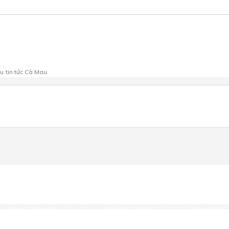
au
tin tức Cà Mau