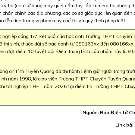
 kỳ thi (như sử dụng máy quét cầm tay, lắp camera tại phòng th
bản chấn chỉnh các địa phương, các cơ sở giáo dục liên quan đến
i diễn tình trạng vi phạm quy chế thi và quy định pháp luật.
t nghiệp sáng 1/7, kết quả của học sinh Trường THPT chuyên
8 thí sinh, thuộc dải số báo danh từ 080163xx đến 080166xx,
em đạt điểm 10 tuyệt đối. Điểm trung bình của nhóm này là 9,5
Công an tỉnh Tuyên Quang đã thi hành Lệnh giữ người trong trư
 sinh năm 1998, là giáo viên Trường THPT Chuyên Tuyên Quan
Kỳ thi tốt nghiệp THPT năm 2026 tại điểm thi Trường THPT Chu
Nguồn: Báo Điện tử C
Link bài