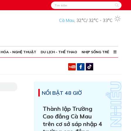
Cà Mau
,
32°C
/
32°C
-
33°C
 HÓA - NGHỆ THUẬT
DU LỊCH - THỂ THAO
NHỊP SỐNG TRẺ
NỔI BẬT 48 GIỜ
Thành lập Trường
Cao đẳng Cà Mau
trên cơ sở sáp nhập 4