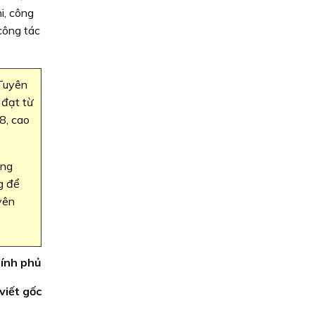
i, công
 công tác
 Tuyên
 đạt từ
8, cao
ờng
g để
yên
hính phủ
 viết gốc