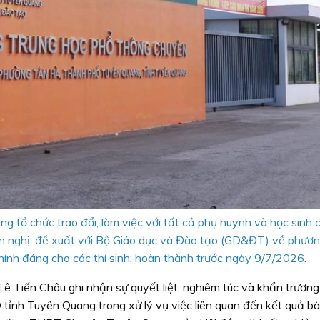
 tổ chức trao đổi, làm việc với tất cả phụ huynh và học sinh 
kiến nghị, đề xuất với Bộ Giáo dục và Đào tạo (GD&ĐT) về phươ
hính đáng cho các thí sinh; hoàn thành trước ngày 9/7/2026.
ê Tiến Châu ghi nhận sự quyết liệt, nghiêm túc và khẩn trươn
nh Tuyên Quang trong xử lý vụ việc liên quan đến kết quả bài