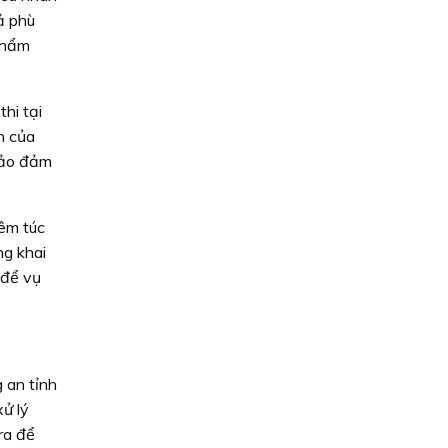
ả phù
 thẩm
hi tại
h của
 bảo đảm
iêm túc
ng khai
 để vụ
 an tỉnh
xử lý
ra để