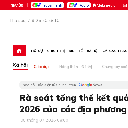
ភាសាខ្មែរ
Truyền hình
Radio
M
ultimedia
Thứ sáu, 7-8-26 20:28:10
THỜI SỰ
CHÍNH TRỊ
KINH TẾ
XÃ HỘI
CẢI CÁCH HÀN
Xã hội
Giáo dục
Nông thôn - Đô thị
Chung tay xoá 
Theo dõi Báo điện tử Cà Mau trên
Rà soát tổng thể kết qu
2026 của các địa phương
08 tháng 07 2026 08:00