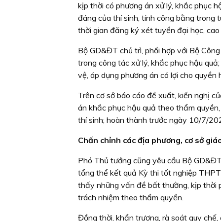
kịp thời có phương án xử lý, khắc phục 
đáng của thí sinh, tính công bằng trong 
thời gian đăng ký xét tuyển đại học, c
Bộ GD&ĐT chủ trì, phối hợp với Bộ Công
trong công tác xử lý, khắc phục hậu quả;
vệ, áp dụng phương án có lợi cho quyền 
Trên cơ sở báo cáo đề xuất, kiến nghị
án khắc phục hậu quả theo thẩm quyền, 
thí sinh; hoàn thành trước ngày 10/7/20
Chấn chỉnh các địa phương, cơ sở giáo
Phó Thủ tướng cũng yêu cầu Bộ GD&ĐT chủ
tổng thể kết quả Kỳ thi tốt nghiệp THP
thấy những vấn đề bất thường, kịp thời 
trách nhiệm theo thẩm quyền.
Đồng thời, khẩn trương, rà soát quy chế,