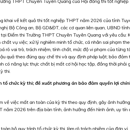
Trường THPT Chuyên Tuyên Quang của Hội đồng thi tốt nghiệ
g khai về kết quả thi tốt nghiệp THPT năm 2026 của tỉnh Tuy
nghị Bộ Công an, Bộ GD&ĐT, các cơ quan liên quan, UBND tỉn
c tại Điểm thi Trường THPT Chuyên Tuyên Quang với yêu cầu: 
chất vụ việc; xử lý nghiêm minh tổ chức, cá nhân sai phạm th
 rõ vai trò, trách nhiệm, tính chất, mức độ vi phạm của từng t
ậu quả theo đúng quy chế thi và quy định pháp luật; bảo đảm 
nh có năng lực thực chất bị mất cơ hội học tập, đồng thời phải g
ỳ thi.
h tổ chức kỳ thi; đề xuất phương án bảo đảm quyền lợi chí
 về việc mất an toàn của kỳ thi theo quy định, gây ảnh hưởn
T năm 2026 trên địa bàn tỉnh, ảnh hưởng đến hình ảnh, uy tín 
toàn bộ quy trình tổ chức kỳ thi, làm rõ trách nhiệm của đơn vị