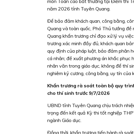
môn Toán cao bất thường tại Điểm thi 
năm 2026 tỉnh Tuyên Quang.
Để bảo đảm khách quan, công bằng, côn
Quang và toàn quốc, Phó Thủ tướng đề 
Quang khẩn trương chỉ đạo xử lý vụ việ
trương xác minh đầy đủ, khách quan bản 
quy định của pháp luật, bảo đảm phân hoá
cá nhân; đề xuất phương án khắc phục h
nhân văn trong giáo dục, không để thí si
nghiêm kỷ cương, công bằng, uy tín của k
Khẩn trương rà soát toàn bộ quy trìn
cho thí sinh trước 9/7/2026
UBND tỉnh Tuyên Quang chịu trách nhiệm
trọng đến kết quả Kỳ thi tốt nghiệp THP
ngành Giáo dục.
Đồng thời, khẩn trương tiến hành rà soát 