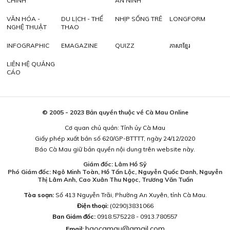
CHÍNH
AN NINH
VĂN HÓA -
DU LỊCH - THỂ
NHỊP SỐNG TRẺ
LONGFORM
NGHỆ THUẬT
THAO
INFOGRAPHIC
EMAGAZINE
QUIZZ
ភាសាខ្មែរ
LIÊN HỆ QUẢNG
CÁO
© 2005 - 2023 Bản quyền thuộc về Cà Mau Online
Cơ quan chủ quản: Tỉnh ủy Cà Mau
Giấy phép xuất bản số 620/GP-BTTTT, ngày 24/12/2020
Báo Cà Mau giữ bản quyền nội dung trên website này.
Giám đốc: Lâm Hồ Sỹ
Phó Giám đốc: Ngô Minh Toàn, Hồ Tấn Lộc, Nguyễn Quốc Danh, Nguyễn
Thị Lâm Anh, Cao Xuân Thu Ngọc, Trương Văn Tuấn
Tòa soạn:
Số 413 Nguyễn Trãi, Phường An Xuyên, tỉnh Cà Mau.
Điện thoại:
(0290)3831066
Ban Giám đốc:
0918.575228 - 0913.780557
baocamau@gmail.com
Email: