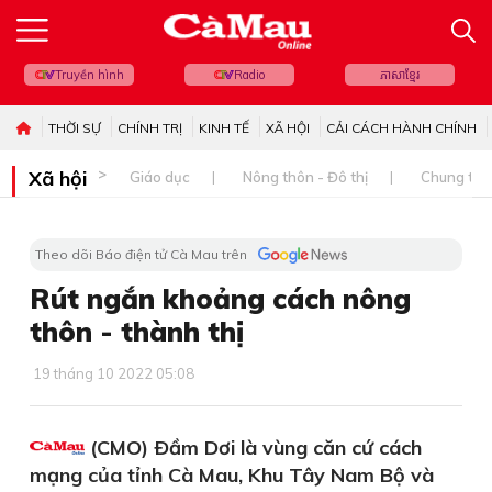
Truyền hình
Radio
ភាសាខ្មែរ
THỜI SỰ
CHÍNH TRỊ
KINH TẾ
XÃ HỘI
CẢI CÁCH HÀNH CHÍNH
Xã hội
Giáo dục
Nông thôn - Đô thị
Chung tay 
Theo dõi Báo điện tử Cà Mau trên
Rút ngắn khoảng cách nông
thôn - thành thị
19 tháng 10 2022 05:08
(CMO) Ðầm Dơi là vùng căn cứ cách
mạng của tỉnh Cà Mau, Khu Tây Nam Bộ và