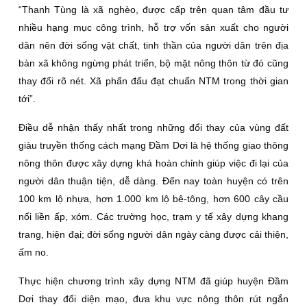
“Thanh Tùng là xã nghèo, được cấp trên quan tâm đầu tư
nhiều hạng mục công trình, hỗ trợ vốn sản xuất cho người
dân nên đời sống vật chất, tinh thần của người dân trên địa
bàn xã không ngừng phát triển, bộ mặt nông thôn từ đó cũng
thay đổi rõ nét. Xã phấn đấu đạt chuẩn NTM trong thời gian
tới”.
Ðiều dễ nhận thấy nhất trong những đổi thay của vùng đất
giàu truyền thống cách mạng Ðầm Dơi là hệ thống giao thông
nông thôn được xây dựng khá hoàn chỉnh giúp việc đi lại của
người dân thuận tiện, dễ dàng. Ðến nay toàn huyện có trên
100 km lộ nhựa, hơn 1.000 km lộ bê-tông, hơn 600 cây cầu
nối liền ấp, xóm. Các trường học, trạm y tế xây dựng khang
trang, hiện đại; đời sống người dân ngày càng được cải thiện,
ấm no.
Thực hiện chương trình xây dựng NTM đã giúp huyện Ðầm
Dơi thay đổi diện mạo, đưa khu vực nông thôn rút ngắn