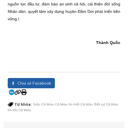
nguồn lực đầu tư; đảm bảo an sinh xã hội, cải thiện đời sống
Nhân dân; quyết tâm xây dựng huyện Ðầm Dơi phát triển bền
vững./.
Thành Quốc
Chia sẻ Facebook
Từ khóa:
báo Cà Mau
Cà Mau
tin mới Cà Mau
thời sự Cà Mau
tin tức Cà Mau