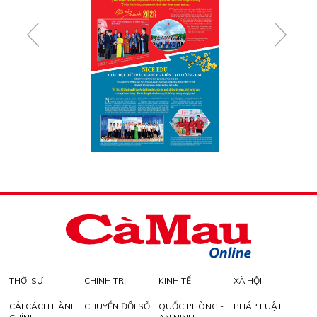
THỜI SỰ
CHÍNH TRỊ
KINH TẾ
XÃ HỘI
CẢI CÁCH HÀNH
CHUYỂN ĐỔI SỐ
QUỐC PHÒNG -
PHÁP LUẬT