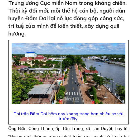
Trung ương Cục miền Nam trong kháng chiến.
Thời kỳ đổi mới, mỗi thế hệ cán bộ, người dân
huyện Ðầm Dơi lại nỗ lực đóng góp công sức,
trí tuệ của mình để kiến thiết, xây dựng quê
hương.
Thị trấn Ðầm Dơi hôm nay khang trang hơn nhiều so với
trước đây.
Ông Biện Công Thành, ấp Tân Trung, xã Tân Duyệt, bày tỏ:
“Huyện nhà thời gian qua phát triển khá mạnh. Kết cấu hạ