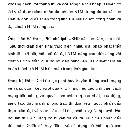
khoảng cách với thành thị về đời sống và thu nhập. Huyện có
7/15 xã được công nhận đạt chuẩn NTM, trong đó có xã Tân
Dân là đơn vị đầu tiên trong tỉnh Cà Mau được công nhận xã
đạt chuẩn NTM nâng cao.
Ông Trần Bá Ðởm, Phó chủ tịch UBND xã Tân Dân, cho biết:
“Sau thời gian triển khai thực hiện nhiều giải pháp phát triển
kinh tế - xã hội, hiện xã đã đạt NTM nâng cao, đời sống vật
chất và tinh thần của người dân nâng lên. Xã quyết tâm sẽ
hoàn thành xã NTM kiểu mẫu trong thời gian tới”.
Ðảng bộ Ðầm Dơi tiếp tục phát huy truyền thống cách mạng
vẻ vang, đoàn kết, vượt qua khó khăn, nêu cao tinh thần cách
mạng tiến công, với quyết tâm chính trị cao nhất, chủ động,
sáng tạo, đẩy mạnh phong trào thi đua yêu nước, phấn đấu
thực hiện đạt và vượt các chỉ tiêu, nhiệm vụ Nghị quyết Ðại
hội lần thứ XV Ðảng bộ huyện đã đề ra. Mục tiêu phấn đấu
đến năm 2025 sẽ huy động và sử dụng có hiệu quả các