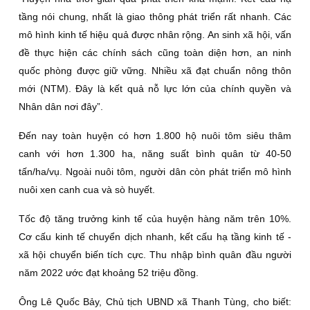
tầng nói chung, nhất là giao thông phát triển rất nhanh. Các
mô hình kinh tế hiệu quả được nhân rộng. An sinh xã hội, vấn
đề thực hiện các chính sách cũng toàn diện hơn, an ninh
quốc phòng được giữ vững. Nhiều xã đạt chuẩn nông thôn
mới (NTM). Ðây là kết quả nỗ lực lớn của chính quyền và
Nhân dân nơi đây”.
Ðến nay toàn huyện có hơn 1.800 hộ nuôi tôm siêu thâm
canh với hơn 1.300 ha, năng suất bình quân từ 40-50
tấn/ha/vụ. Ngoài nuôi tôm, người dân còn phát triển mô hình
nuôi xen canh cua và sò huyết.
Tốc độ tăng trưởng kinh tế của huyện hàng năm trên 10%.
Cơ cấu kinh tế chuyển dịch nhanh, kết cấu hạ tầng kinh tế -
xã hội chuyển biến tích cực. Thu nhập bình quân đầu người
năm 2022 ước đạt khoảng 52 triệu đồng.
Ông Lê Quốc Bảy, Chủ tịch UBND xã Thanh Tùng, cho biết: