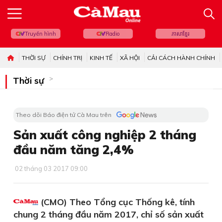
Truyền hình
Radio
ភាសាខ្មែរ
THỜI SỰ
CHÍNH TRỊ
KINH TẾ
XÃ HỘI
CẢI CÁCH HÀNH CHÍNH
Thời sự
Theo dõi Báo điện tử Cà Mau trên
Sản xuất công nghiệp 2 tháng
đầu năm tăng 2,4%
02 tháng 03 2017 09:00
(CMO) Theo Tổng cục Thống kê, tính
chung 2 tháng đầu năm 2017, chỉ số sản xuất