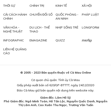
THỜI SỰ
CHÍNH TRỊ
KINH TẾ
XÃ HỘI
CẢI CÁCH HÀNH
CHUYỂN ĐỔI SỐ
QUỐC PHÒNG -
PHÁP LUẬT
CHÍNH
AN NINH
VĂN HÓA -
DU LỊCH - THỂ
NHỊP SỐNG TRẺ
LONGFORM
NGHỆ THUẬT
THAO
INFOGRAPHIC
EMAGAZINE
QUIZZ
ភាសាខ្មែរ
LIÊN HỆ QUẢNG
CÁO
© 2005 - 2023 Bản quyền thuộc về Cà Mau Online
Cơ quan chủ quản: Tỉnh ủy Cà Mau
Giấy phép xuất bản số 620/GP-BTTTT, ngày 24/12/2020
Báo Cà Mau giữ bản quyền nội dung trên website này.
Giám đốc: Lâm Hồ Sỹ
Phó Giám đốc: Ngô Minh Toàn, Hồ Tấn Lộc, Nguyễn Quốc Danh, Nguyễn
Thị Lâm Anh, Cao Xuân Thu Ngọc, Trương Văn Tuấn