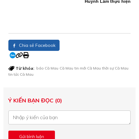
Huỳnh Lâm thực hiện
Chia sẻ Facebook
Từ khóa:
báo Cà Mau
Cà Mau
tin mới Cà Mau
thời sự Cà Mau
tin tức Cà Mau
Ý KIẾN BẠN ĐỌC (0)