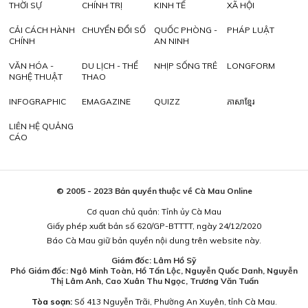
THỜI SỰ
CHÍNH TRỊ
KINH TẾ
XÃ HỘI
CẢI CÁCH HÀNH
CHUYỂN ĐỔI SỐ
QUỐC PHÒNG -
PHÁP LUẬT
CHÍNH
AN NINH
VĂN HÓA -
DU LỊCH - THỂ
NHỊP SỐNG TRẺ
LONGFORM
NGHỆ THUẬT
THAO
INFOGRAPHIC
EMAGAZINE
QUIZZ
ភាសាខ្មែរ
LIÊN HỆ QUẢNG
CÁO
© 2005 - 2023 Bản quyền thuộc về Cà Mau Online
Cơ quan chủ quản: Tỉnh ủy Cà Mau
Giấy phép xuất bản số 620/GP-BTTTT, ngày 24/12/2020
Báo Cà Mau giữ bản quyền nội dung trên website này.
Giám đốc: Lâm Hồ Sỹ
Phó Giám đốc: Ngô Minh Toàn, Hồ Tấn Lộc, Nguyễn Quốc Danh, Nguyễn
Thị Lâm Anh, Cao Xuân Thu Ngọc, Trương Văn Tuấn
Tòa soạn:
Số 413 Nguyễn Trãi, Phường An Xuyên, tỉnh Cà Mau.