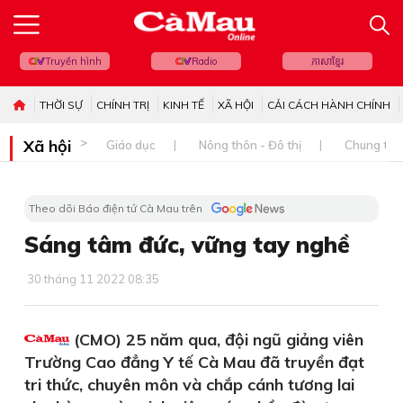
Truyền hình
Radio
ភាសាខ្មែរ
THỜI SỰ
CHÍNH TRỊ
KINH TẾ
XÃ HỘI
CẢI CÁCH HÀNH CHÍNH
Xã hội
Giáo dục
Nông thôn - Đô thị
Chung tay 
Theo dõi Báo điện tử Cà Mau trên
Sáng tâm đức, vững tay nghề
30 tháng 11 2022 08:35
(CMO) 25 năm qua, đội ngũ giảng viên
Trường Cao đẳng Y tế Cà Mau đã truyền đạt
tri thức, chuyên môn và chắp cánh tương lai