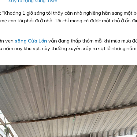
xảy ra rạng sáng 18/6.
 “Khoảng 1 giờ sáng tôi thấy căn nhà nghiêng hẳn sang một 
 mẹ con tôi phải đi ở nhờ. Tôi chỉ mong có được một chỗ ở ổn đ
dân ven
sông Cửa Lớn
vẫn đang thấp thỏm mỗi khi mùa mưa đ
hiều năm nay khu vực này thường xuyên xảy ra sạt lở nhưng năm