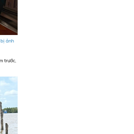
 bị ảnh
m trước,