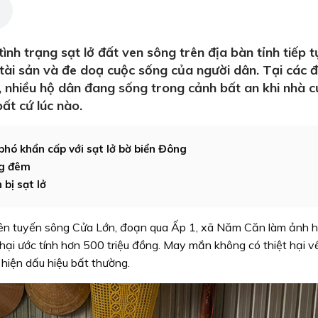
h trạng sạt lở đất ven sông trên địa bàn tỉnh tiếp t
ề tài sản và đe doạ cuộc sống của người dân. Tại các đ
hiều hộ dân đang sống trong cảnh bất an khi nhà c
ất cứ lúc nào.
hó khẩn cấp với sạt lở bờ biển Đông
ng đêm
bị sạt lở
rên tuyến sông Cửa Lớn, đoạn qua Ấp 1, xã Năm Căn làm ảnh 
 hại ước tính hơn 500 triệu đồng. May mắn không có thiệt hại v
 hiện dấu hiệu bất thường.