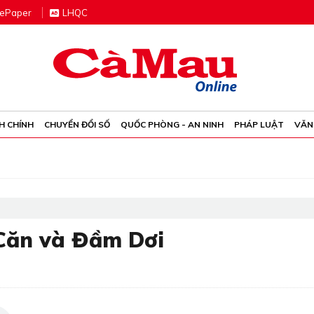
e
P
aper
LHQC
H CHÍNH
CHUYỂN ĐỔI SỐ
QUỐC PHÒNG - AN NINH
PHÁP LUẬT
VĂN
 Căn và Đầm Dơi