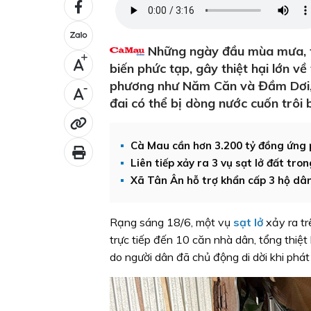
Những ngày đầu mùa mưa, tìn
+
biến phức tạp, gây thiệt hại lớn v
phương như Năm Căn và Đầm Dơi, n
-
đai có thể bị dòng nước cuốn trôi b
Cà Mau cần hơn 3.200 tỷ đồng ứng p
Liên tiếp xảy ra 3 vụ sạt lở đất tro
Xã Tân Ân hỗ trợ khẩn cấp 3 hộ dân 
Rạng sáng 18/6, một vụ
sạt lở
xảy ra t
trực tiếp đến 10 căn nhà dân, tổng thiệt
do người dân đã chủ động di dời khi phát