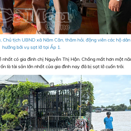
g), Chủ tịch UBND xã Năm Căn, thăm hỏi, động viên các hộ dân
hưởng bởi vụ sạt lở tại Ấp 1.
 nhất có gia đình chị Nguyễn Thị Hận. Chồng mất hơn một nă
n là tài sản lớn nhất của gia đình nay đã bị sạt lở cuốn trôi.