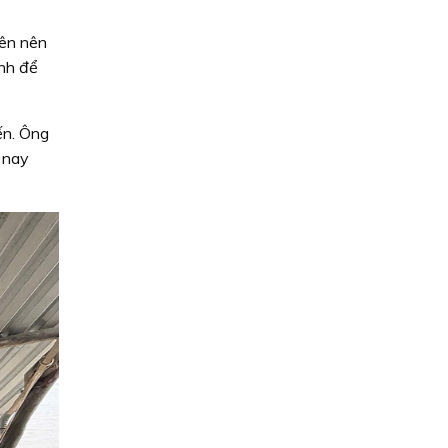
bên nên
ịnh để
ến. Ông
 nay