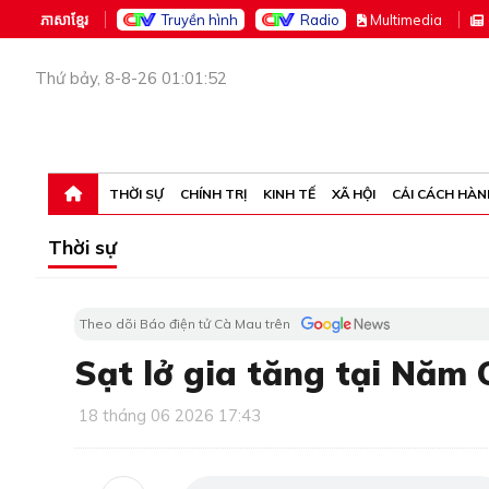
ភាសាខ្មែរ
Truyền hình
Radio
M
ultimedia
Thứ bảy, 8-8-26 01:01:52
THỜI SỰ
CHÍNH TRỊ
KINH TẾ
XÃ HỘI
CẢI CÁCH HÀN
Thời sự
Theo dõi Báo điện tử Cà Mau trên
Sạt lở gia tăng tại Năm
18 tháng 06 2026 17:43