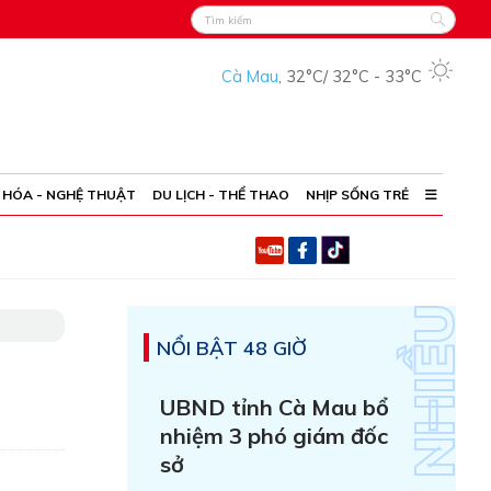
Cà Mau
,
32°C
/
32°C
-
33°C
 HÓA - NGHỆ THUẬT
DU LỊCH - THỂ THAO
NHỊP SỐNG TRẺ
NỔI BẬT 48 GIỜ
UBND tỉnh Cà Mau bổ
nhiệm 3 phó giám đốc
sở