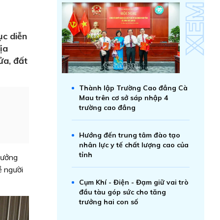
ục diễn
ịa
ửa, đất
Thành lập Trường Cao đẳng Cà
Mau trên cơ sở sáp nhập 4
trường cao đẳng
Hướng đến trung tâm đào tạo
nhân lực y tế chất lượng cao của
tỉnh
hưởng
ề người
Cụm Khí - Điện - Đạm giữ vai trò
đầu tàu góp sức cho tăng
trưởng hai con số