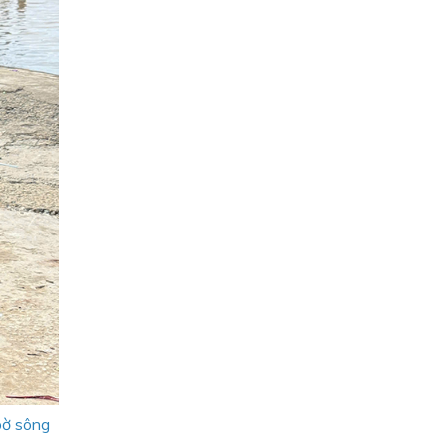
bờ sông