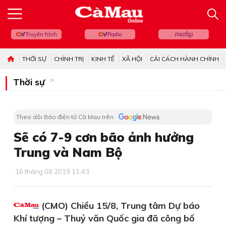
Truyền hình
Radio
ភាសាខ្មែរ
THỜI SỰ
CHÍNH TRỊ
KINH TẾ
XÃ HỘI
CẢI CÁCH HÀNH CHÍNH
Thời sự
Theo dõi Báo điện tử Cà Mau trên
Sẽ có 7-9 cơn bão ảnh hưởng
Trung và Nam Bộ
16 tháng 08 2019 11:43
(CMO) Chiều 15/8, Trung tâm Dự báo
Khí tượng – Thuỷ văn Quốc gia đã công bố