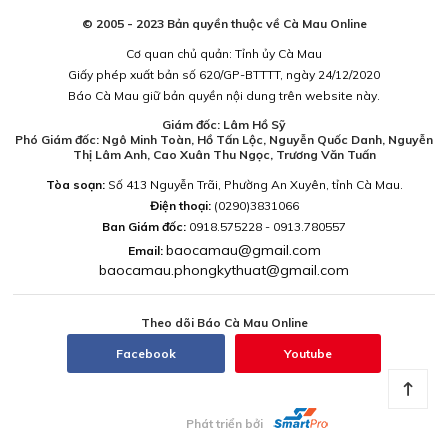
© 2005 - 2023 Bản quyền thuộc về Cà Mau Online
Cơ quan chủ quản: Tỉnh ủy Cà Mau
Giấy phép xuất bản số 620/GP-BTTTT, ngày 24/12/2020
Báo Cà Mau giữ bản quyền nội dung trên website này.
Giám đốc: Lâm Hồ Sỹ
Phó Giám đốc: Ngô Minh Toàn, Hồ Tấn Lộc, Nguyễn Quốc Danh, Nguyễn
Thị Lâm Anh, Cao Xuân Thu Ngọc, Trương Văn Tuấn
Tòa soạn:
Số 413 Nguyễn Trãi, Phường An Xuyên, tỉnh Cà Mau.
Điện thoại:
(0290)3831066
Ban Giám đốc:
0918.575228 - 0913.780557
baocamau@gmail.com
Email:
baocamau.phongkythuat@gmail.com
Theo dõi Báo Cà Mau Online
Facebook
Youtube
Phát triển bởi