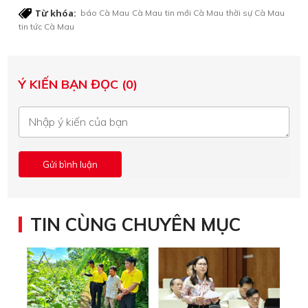
Từ khóa:
báo Cà Mau
Cà Mau
tin mới Cà Mau
thời sự Cà Mau
tin tức Cà Mau
Ý KIẾN BẠN ĐỌC (0)
TIN CÙNG CHUYÊN MỤC