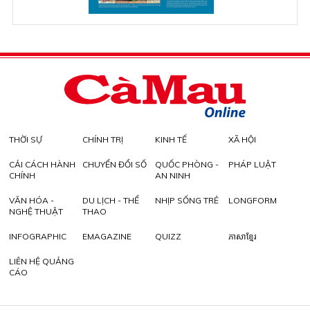
THỜI SỰ
CHÍNH TRỊ
KINH TẾ
XÃ HỘI
CẢI CÁCH HÀNH
CHUYỂN ĐỔI SỐ
QUỐC PHÒNG -
PHÁP LUẬT
CHÍNH
AN NINH
VĂN HÓA -
DU LỊCH - THỂ
NHỊP SỐNG TRẺ
LONGFORM
NGHỆ THUẬT
THAO
INFOGRAPHIC
EMAGAZINE
QUIZZ
ភាសាខ្មែរ
LIÊN HỆ QUẢNG
CÁO