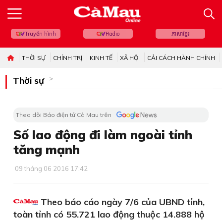
Truyền hình
Radio
ភាសាខ្មែរ
THỜI SỰ
CHÍNH TRỊ
KINH TẾ
XÃ HỘI
CẢI CÁCH HÀNH CHÍNH
Thời sự
Theo dõi Báo điện tử Cà Mau trên
Số lao động đi làm ngoài tỉnh
tăng mạnh
09 tháng 06 2016 17:42
Theo báo cáo ngày 7/6 của UBND tỉnh,
toàn tỉnh có 55.721 lao động thuộc 14.888 hộ