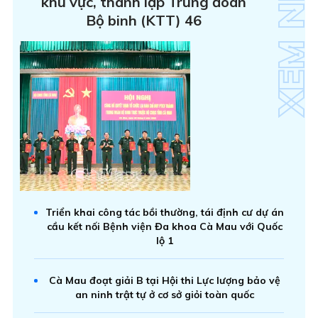
khu vực, thành lập Trung đoàn
Bộ binh (KTT) 46
Triển khai công tác bồi thường, tái định cư dự án
cầu kết nối Bệnh viện Đa khoa Cà Mau với Quốc
lộ 1
Cà Mau đoạt giải B tại Hội thi Lực lượng bảo vệ
an ninh trật tự ở cơ sở giỏi toàn quốc