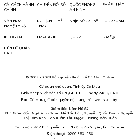
CẢI CÁCH HÀNH
CHUYỂN ĐỔI SỐ
QUỐC PHÒNG -
PHÁP LUẬT
CHÍNH
AN NINH
VĂN HÓA -
DU LỊCH - THỂ
NHỊP SỐNG TRẺ
LONGFORM
NGHỆ THUẬT
THAO
INFOGRAPHIC
EMAGAZINE
QUIZZ
ភាសាខ្មែរ
LIÊN HỆ QUẢNG
CÁO
© 2005 - 2023 Bản quyền thuộc về Cà Mau Online
Cơ quan chủ quản: Tỉnh ủy Cà Mau
Giấy phép xuất bản số 620/GP-BTTTT, ngày 24/12/2020
Báo Cà Mau giữ bản quyền nội dung trên website này.
Giám đốc: Lâm Hồ Sỹ
Phó Giám đốc: Ngô Minh Toàn, Hồ Tấn Lộc, Nguyễn Quốc Danh, Nguyễn
Thị Lâm Anh, Cao Xuân Thu Ngọc, Trương Văn Tuấn
Tòa soạn:
Số 413 Nguyễn Trãi, Phường An Xuyên, tỉnh Cà Mau.
Điện thoại:
(0290)3831066