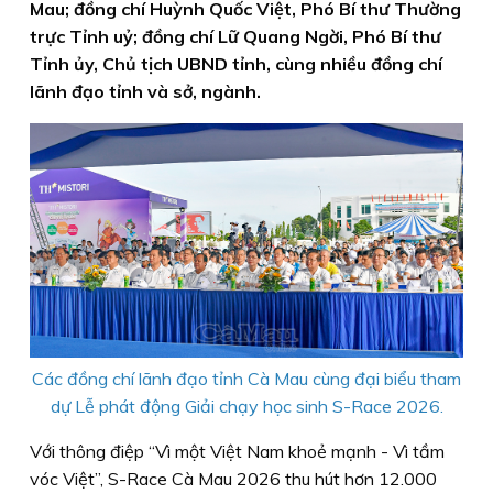
Mau; đồng chí Huỳnh Quốc Việt, Phó Bí thư Thường
trực Tỉnh uỷ; đồng chí Lữ Quang Ngời, Phó Bí thư
Tỉnh ủy, Chủ tịch UBND tỉnh, cùng nhiều đồng chí
lãnh đạo tỉnh và sở, ngành.
Các đồng chí lãnh đạo tỉnh Cà Mau cùng đại biểu tham
dự Lễ phát động Giải chạy học sinh S-Race 2026.
Với thông điệp “Vì một Việt Nam khoẻ mạnh - Vì tầm
vóc Việt”, S-Race Cà Mau 2026 thu hút hơn 12.000