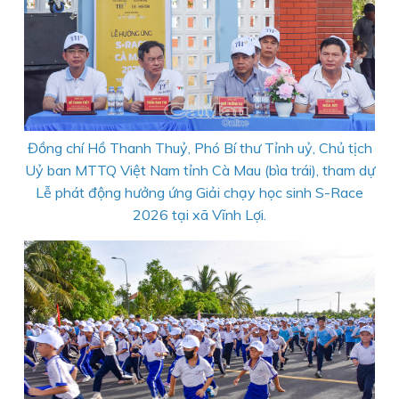
Đồng chí Hồ Thanh Thuỷ, Phó Bí thư Tỉnh uỷ, Chủ tịch
Uỷ ban MTTQ Việt Nam tỉnh Cà Mau (bìa trái), tham dự
Lễ phát động hưởng ứng Giải chạy học sinh S-Race
2026 tại xã Vĩnh Lợi.