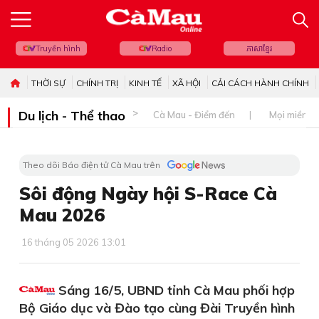
Truyền hình
Radio
ភាសាខ្មែរ
THỜI SỰ
CHÍNH TRỊ
KINH TẾ
XÃ HỘI
CẢI CÁCH HÀNH CHÍNH
Du lịch - Thể thao
Cà Mau - Điểm đến
Mọi miền đ
Theo dõi Báo điện tử Cà Mau trên
Sôi động Ngày hội S-Race Cà
Mau 2026
16 tháng 05 2026 13:01
Sáng 16/5, UBND tỉnh Cà Mau phối hợp
Bộ Giáo dục và Đào tạo cùng Đài Truyền hình