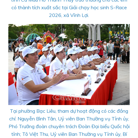
có thành tích xuất sắc tại Giải chạy học sinh S-Race
2026, xã Vĩnh Lợi.
Tại phường Bạc Liêu, tham dự hoạt động có các đồng
chí: Nguyễn Bình Tân, Uỷ viên Ban Thường vụ Tỉnh ủy,
Phó Trưởng đoàn chuyên trách Đoàn Đại biểu Quốc hội
tỉnh; Tô Việt Thu, Uỷ viên Ban Thường vụ Tỉnh ủy, Bí