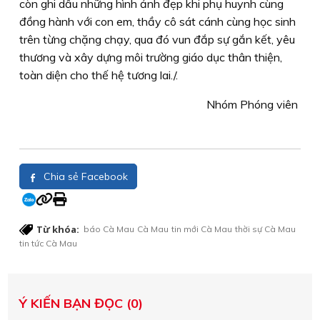
còn ghi dấu những hình ảnh đẹp khi phụ huynh cùng
đồng hành với con em, thầy cô sát cánh cùng học sinh
trên từng chặng chạy, qua đó vun đắp sự gắn kết, yêu
thương và xây dựng môi trường giáo dục thân thiện,
toàn diện cho thế hệ tương lai./.
Nhóm Phóng viên
Chia sẻ Facebook
Từ khóa:
báo Cà Mau
Cà Mau
tin mới Cà Mau
thời sự Cà Mau
tin tức Cà Mau
Ý KIẾN BẠN ĐỌC (0)