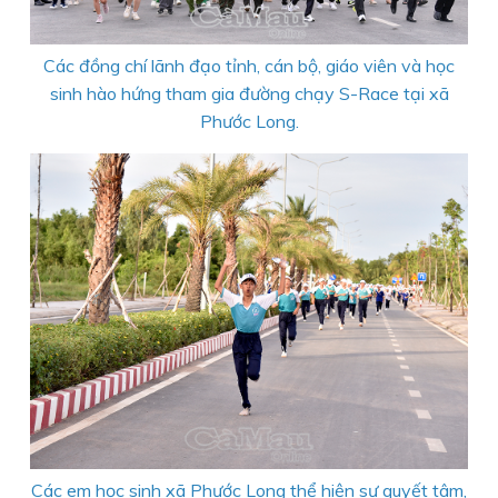
Các đồng chí lãnh đạo tỉnh, cán bộ, giáo viên và học
sinh hào hứng tham gia đường chạy S-Race tại xã
Phước Long.
Các em học sinh xã Phước Long thể hiện sự quyết tâm,