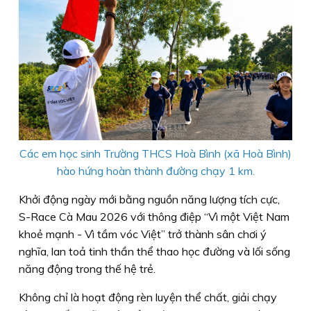
Các em học sinh Trường THCS Hoà Bình (xã Hoà Bình)
hào hứng hoàn thành đường chạy 1 km.
Khởi động ngày mới bằng nguồn năng lượng tích cực,
S-Race Cà Mau 2026 với thông điệp “Vì một Việt Nam
khoẻ mạnh - Vì tầm vóc Việt” trở thành sân chơi ý
nghĩa, lan toả tinh thần thể thao học đường và lối sống
năng động trong thế hệ trẻ.
Không chỉ là hoạt động rèn luyện thể chất, giải chạy