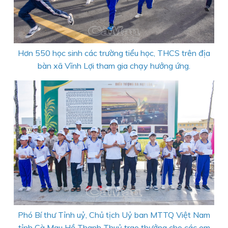
Hơn 550 học sinh các trường tiểu học, THCS trên địa
bàn xã Vĩnh Lợi tham gia chạy hưởng ứng.
Phó Bí thư Tỉnh uỷ, Chủ tịch Uỷ ban MTTQ Việt Nam
tỉnh Cà Mau Hồ Thanh Thuỷ trao thưởng cho các em