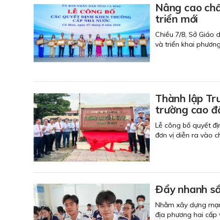
Nâng cao chất
triển mới
Chiều 7/8, Sở Giáo 
và triển khai phươn
Thành lập Tr
trường cao đ
Lễ công bố quyết đị
đơn vị diễn ra vào 
Đẩy nhanh sắ
Nhằm xây dựng mạng 
địa phương hai cấp 