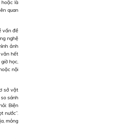
 hoặc là
iên quan
ề vấn đề
ợng nghệ
hình ảnh
 văn hết
giờ học,
hoặc nội
ơ sở vật
 so sánh
ỏi: Biện
t nước”.
rịa, mỏng