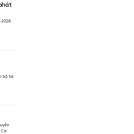
phát
5-2026
 bộ tại
quyền
h Cà