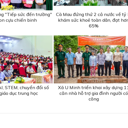
ng "Tiếp sức đến trường"
Cà Mau đứng thứ 2 cả nước về tỷ 
on cựu chiến binh
khám sức khoẻ toàn dân, đạt hơ
65%
I, STEM, chuyển đổi số
Xã U Minh triển khai xây dựng 1
giáo dục trung học
căn nhà hỗ trợ gia đình người có
công