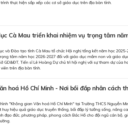
rình thực hiện sắp xếp các cơ sở giáo dục trên địa bàn tỉnh.
ục Cà Mau triển khai nhiệm vụ trọng tâm nă
ục và Đào tạo tỉnh Cà Mau tổ chức Hội nghị tổng kết năm học 2025-
 trọng tâm năm học 2026-2027 đối với giáo dục mầm non và giáo dục
ở GD&ĐT, Tiến sĩ Lê Hoàng Dự chủ trì hội nghị với sự tham dự của h
viên trên địa bàn tỉnh.
ăn hoá Hồ Chí Minh - Nơi bồi đắp nhân cách t
hình "Không gian Văn hoá Hồ Chí Minh" tại Trường THCS Nguyễn Mi
t huy hiệu quả giáo dục truyền thống, bồi đắp lý tưởng sống, nâng c
ành đạo đức, phương pháp, phong cách Bác Hồ cho đội ngũ cán bộ, gi
rường.