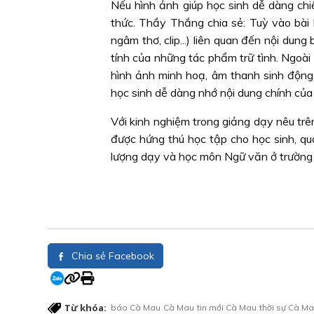
Nếu hình ảnh giúp học sinh dễ dàng chiế
thức. Thầy Thắng chia sẻ: Tuỳ vào bài 
ngâm thơ, clip...) liên quan đến nội dung
tính của những tác phẩm trữ tình. Ngoài 
hình ảnh minh hoạ, âm thanh sinh động.
học sinh dễ dàng nhớ nội dung chính của 
Với kinh nghiệm trong giảng dạy nêu tr
được hứng thú học tập cho học sinh, q
lượng dạy và học môn Ngữ văn ở trường 
Chia sẻ Facebook
Từ khóa:
báo Cà Mau
Cà Mau
tin mới Cà Mau
thời sự Cà M