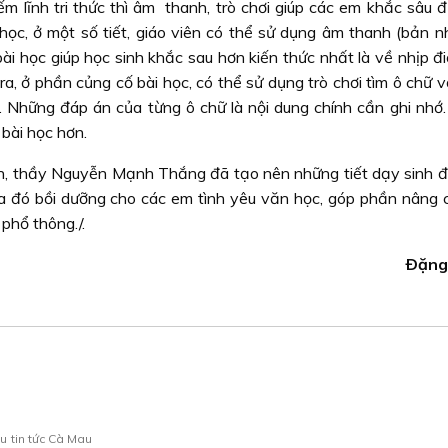
m lĩnh tri thức thì âm thanh, trò chơi giúp các em khắc sâu đ
học, ở một số tiết, giáo viên có thể sử dụng âm thanh (bản n
 bài học giúp học sinh khắc sau hơn kiến thức nhất là về nhịp đ
ra, ở phần củng cố bài học, có thể sử dụng trò chơi tìm ô chữ 
 Những đáp án của từng ô chữ là nội dung chính cần ghi nhớ.
bài học hơn.
ên, thầy Nguyễn Mạnh Thắng đã tạo nên những tiết dạy sinh đ
ua đó bồi dưỡng cho các em tình yêu văn học, góp phần nâng 
phổ thông./.
Ðặng
au
tin tức Cà Mau