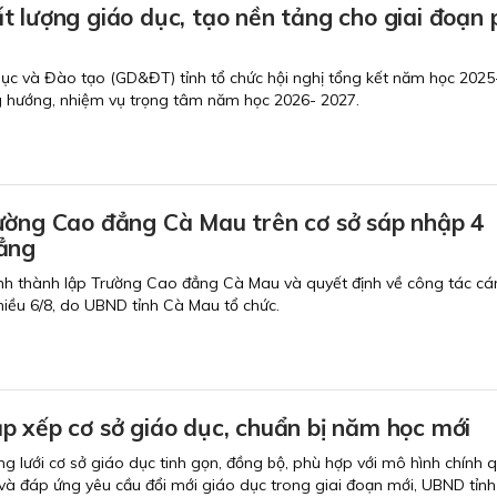
 lượng giáo dục, tạo nền tảng cho giai đoạn 
dục và Đào tạo (GD&ĐT) tỉnh tổ chức hội nghị tổng kết năm học 202
g hướng, nhiệm vụ trọng tâm năm học 2026- 2027.
ường Cao đẳng Cà Mau trên cơ sở sáp nhập 4
ẳng
nh thành lập Trường Cao đẳng Cà Mau và quyết định về công tác cán
chiều 6/8, do UBND tỉnh Cà Mau tổ chức.
p xếp cơ sở giáo dục, chuẩn bị năm học mới
lưới cơ sở giáo dục tinh gọn, đồng bộ, phù hợp với mô hình chính 
và đáp ứng yêu cầu đổi mới giáo dục trong giai đoạn mới, UBND tỉn