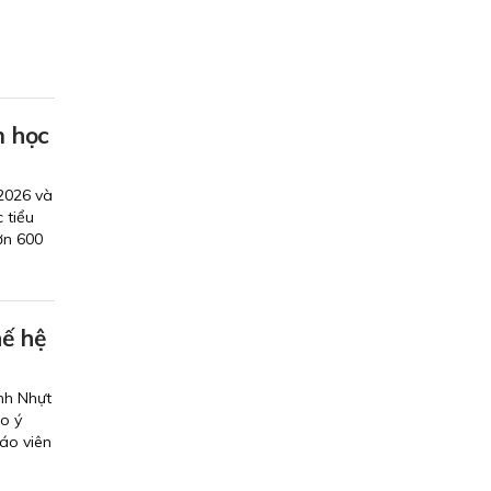
m học
2026 và
 tiểu
ơn 600
hế hệ
nh Nhựt
ao ý
áo viên