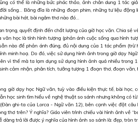
ng có thể là những bức phác thảo, ảnh chân dung 1 tác giả
đời sống… Băng đĩa là những đoạn phim, những tư liệu động l
những bài hát, bài ngâm thơ nào đó…
n trọng, quyết định đến chất lượng của giờ học văn. Chia sẻ v
a văn học là tính hình tượng (phản ánh cuộc sống qua hình tư
 sẵn nào để phản ánh đúng, đủ nội dung của 1 tác phẩm (trừ 
tính minh hoạ. Do đó, việc sử dụng hình ảnh trong giờ dạy Ngữ
ên vì thế mà ta lạm dụng sử dụng hình ảnh quá nhiều trong 1 
sinh cảm nhận, phân tích, tưởng tượng 1 đoạn thơ, đoạn văn, 
ng giờ dạy học Ngữ văn, tuỳ vào điều kiện thực tế, bài học, c
dẫn học sinh tìm hiểu về nghệ thuật so sánh nhưng không có từ
(Ðàn ghi-ta của Lorca - Ngữ văn 12), bên cạnh việc đặt câu h
 thơ trên? Ý nghĩa? Giáo viên trình chiếu vài hình ảnh về “bọ
 dàng trả lời được ý nghĩa của hình ảnh so sánh là: đẹp, tròn t