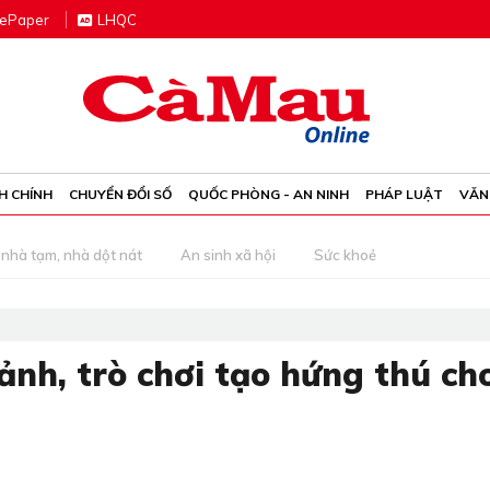
e
P
aper
LHQC
H CHÍNH
CHUYỂN ĐỔI SỐ
QUỐC PHÒNG - AN NINH
PHÁP LUẬT
VĂN
nhà tạm, nhà dột nát
An sinh xã hội
Sức khoẻ
nh, trò chơi tạo hứng thú ch