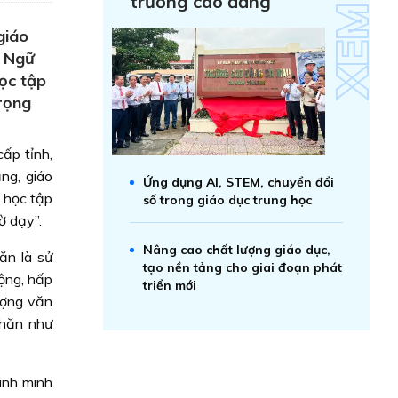
trường cao đẳng
giáo
n Ngữ
ọc tập
trọng
ấp tỉnh,
ng, giáo
Ứng dụng AI, STEM, chuyển đổi
 học tập
số trong giáo dục trung học
ờ dạy”.
Nâng cao chất lượng giáo dục,
ăn là sử
tạo nền tảng cho giai đoạn phát
ộng, hấp
triển mới
ượng văn
khăn như
anh minh