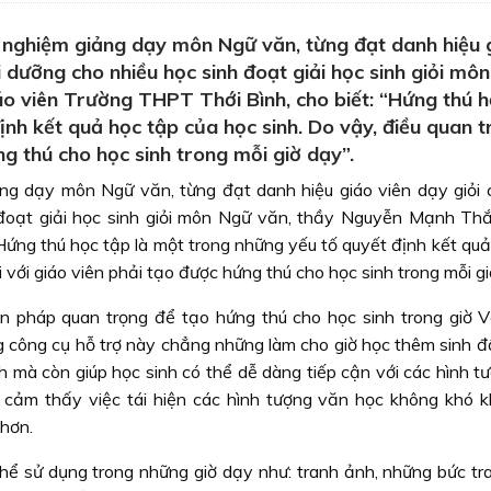
 nghiệm giảng dạy môn Ngữ văn, từng đạt danh hiệu 
ồi dưỡng cho nhiều học sinh đoạt giải học sinh giỏi mô
o viên Trường THPT Thới Bình, cho biết: “Hứng thú h
ịnh kết quả học tập của học sinh. Do vậy, điều quan 
ng thú cho học sinh trong mỗi giờ dạy”.
ng dạy môn Ngữ văn, từng đạt danh hiệu giáo viên dạy giỏi c
h đoạt giải học sinh giỏi môn Ngữ văn, thầy Nguyễn Mạnh Thắ
Hứng thú học tập là một trong những yếu tố quyết định kết quả
 với giáo viên phải tạo được hứng thú cho học sinh trong mỗi gi
 pháp quan trọng để tạo hứng thú cho học sinh trong giờ V
ng công cụ hỗ trợ này chẳng những làm cho giờ học thêm sinh đ
h mà còn giúp học sinh có thể dễ dàng tiếp cận với các hình t
 cảm thấy việc tái hiện các hình tượng văn học không khó 
 hơn.
 thể sử dụng trong những giờ dạy như: tranh ảnh, những bức tr