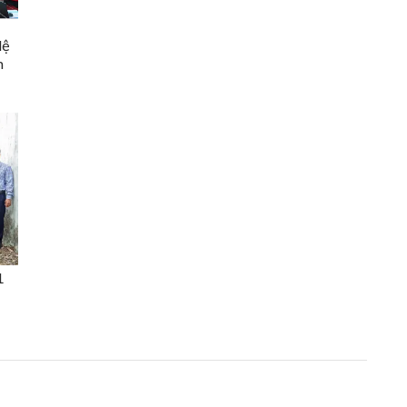
lệ
n
1