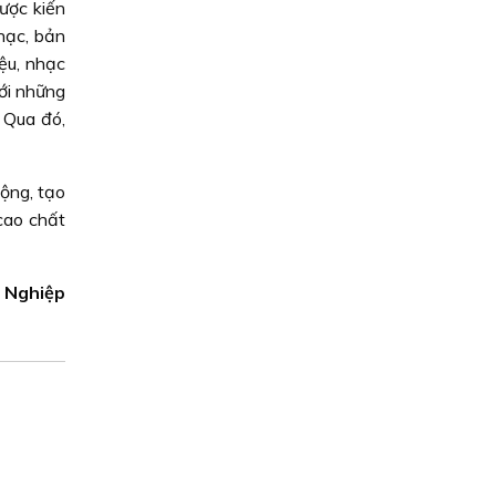
ược kiến
hạc, bản
iệu, nhạc
với những
 Qua đó,
ộng, tạo
cao chất
 Nghiệp