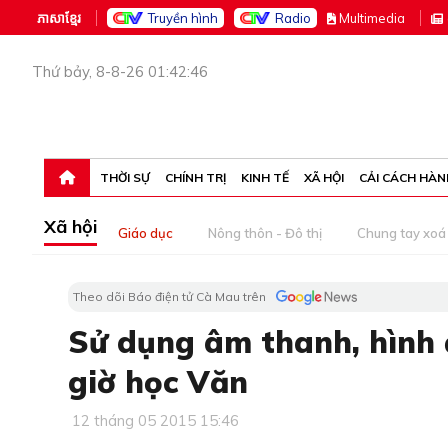
ភាសាខ្មែរ
Truyền hình
Radio
M
ultimedia
Thứ bảy, 8-8-26 01:42:46
THỜI SỰ
CHÍNH TRỊ
KINH TẾ
XÃ HỘI
CẢI CÁCH HÀN
Xã hội
Giáo dục
Nông thôn - Đô thị
Chung tay xoá 
Theo dõi Báo điện tử Cà Mau trên
Sử dụng âm thanh, hình ả
giờ học Văn
12 tháng 05 2015 15:46