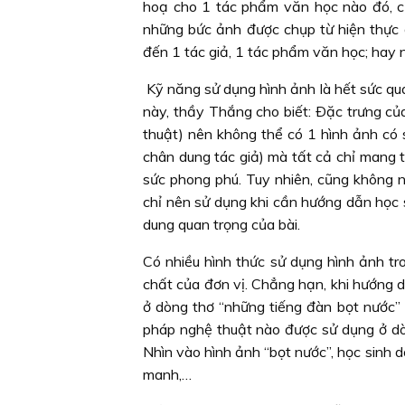
hoạ cho 1 tác phẩm văn học nào đó, cũ
những bức ảnh được chụp từ hiện thực 
đến 1 tác giả, 1 tác phẩm văn học; hay 
Kỹ năng sử dụng hình ảnh là hết sức qua
này, thầy Thắng cho biết: Ðặc trưng củ
thuật) nên không thể có 1 hình ảnh có
chân dung tác giả) mà tất cả chỉ mang 
sức phong phú. Tuy nhiên, cũng không n
chỉ nên sử dụng khi cần hướng dẫn học 
dung quan trọng của bài.
Có nhiều hình thức sử dụng hình ảnh tro
chất của đơn vị. Chẳng hạn, khi hướng 
ở dòng thơ “những tiếng đàn bọt nước” 
pháp nghệ thuật nào được sử dụng ở dòng
Nhìn vào hình ảnh “bọt nước”, học sinh dễ
manh,…