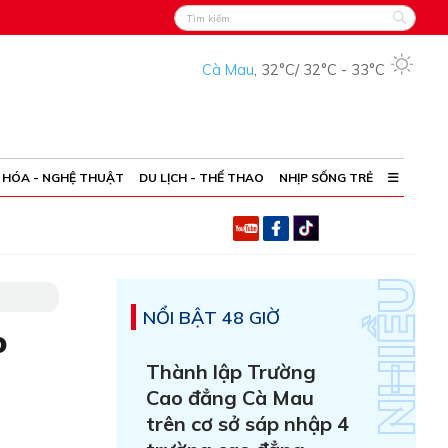
Cà Mau
,
32°C
/
32°C
-
33°C
 HÓA - NGHỆ THUẬT
DU LỊCH - THỂ THAO
NHỊP SỐNG TRẺ
NỔI BẬT 48 GIỜ
o
Thành lập Trường
Cao đẳng Cà Mau
trên cơ sở sáp nhập 4