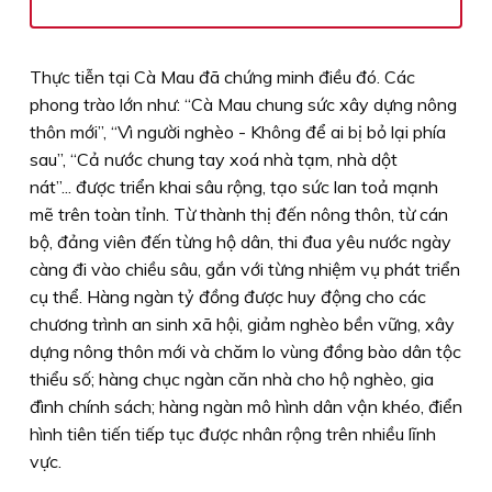
Thực tiễn tại Cà Mau đã chứng minh điều đó. Các
phong trào lớn như: “Cà Mau chung sức xây dựng nông
thôn mới”, “Vì người nghèo - Không để ai bị bỏ lại phía
sau”, “Cả nước chung tay xoá nhà tạm, nhà dột
nát”... được triển khai sâu rộng, tạo sức lan toả mạnh
mẽ trên toàn tỉnh. Từ thành thị đến nông thôn, từ cán
bộ, đảng viên đến từng hộ dân, thi đua yêu nước ngày
càng đi vào chiều sâu, gắn với từng nhiệm vụ phát triển
cụ thể. Hàng ngàn tỷ đồng được huy động cho các
chương trình an sinh xã hội, giảm nghèo bền vững, xây
dựng nông thôn mới và chăm lo vùng đồng bào dân tộc
thiểu số; hàng chục ngàn căn nhà cho hộ nghèo, gia
đình chính sách; hàng ngàn mô hình dân vận khéo, điển
hình tiên tiến tiếp tục được nhân rộng trên nhiều lĩnh
vực.