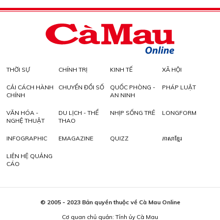
THỜI SỰ
CHÍNH TRỊ
KINH TẾ
XÃ HỘI
CẢI CÁCH HÀNH
CHUYỂN ĐỔI SỐ
QUỐC PHÒNG -
PHÁP LUẬT
CHÍNH
AN NINH
VĂN HÓA -
DU LỊCH - THỂ
NHỊP SỐNG TRẺ
LONGFORM
NGHỆ THUẬT
THAO
INFOGRAPHIC
EMAGAZINE
QUIZZ
ភាសាខ្មែរ
LIÊN HỆ QUẢNG
CÁO
© 2005 - 2023 Bản quyền thuộc về Cà Mau Online
Cơ quan chủ quản: Tỉnh ủy Cà Mau