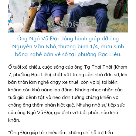
Ông Ngô Vũ Đại đồng hành giúp đỡ ông
Nguyễn Văn Nhỏ, thương binh 1/4, mưu sinh
bằng nghề bán vé số tại phường Bạc Liêu.
Ở tuổi xế chiều, cuộc sống của ông Tạ Thái Thời (Khóm
7, phường Bạc Liêu) chật vật trong căn nhà đơn sơ, khi
bản thân làm nghề chạy xe thuê, còn vợ bị tai biến,
không còn khả năng lao động. Những nhọc nhằn của
tuổi già, bệnh tật và neo đơn tưởng chừng khiến vợ
chồng ông thêm phần kiệt quệ. Nhưng nhờ sự tiếp sức
của ông Ngô Vũ Đại, gia đình vơi bớt phần nào khó
khăn.
“Ông Đại giúp tôi nhiều lắm, không chỉ hỗ trợ tiền