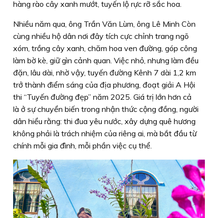
hàng rào cây xanh mướt, tuyến lộ rực rỡ sắc hoa.
Nhiều năm qua, ông Trần Văn Lùm, ông Lê Minh Còn
cùng nhiều hộ dân nơi đây tích cực chỉnh trang ngõ
xóm, trồng cây xanh, chăm hoa ven đường, góp công
làm bờ kè, giữ gìn cảnh quan. Việc nhỏ, nhưng làm đều
đặn, lâu dài, nhờ vậy, tuyến đường Kênh 7 dài 1,2 km
trở thành điểm sáng của địa phương, đoạt giải A Hội
thi “Tuyến đường đẹp” năm 2025. Giá trị lớn hơn cả
là ở sự chuyển biến trong nhận thức cộng đồng, người
dân hiểu rằng: thi đua yêu nước, xây dựng quê hương
không phải là trách nhiệm của riêng ai, mà bắt đầu từ
chính mỗi gia đình, mỗi phần việc cụ thể.