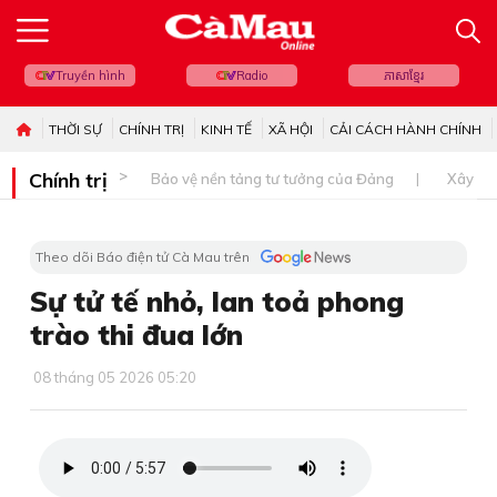
Truyền hình
Radio
ភាសាខ្មែរ
THỜI SỰ
CHÍNH TRỊ
KINH TẾ
XÃ HỘI
CẢI CÁCH HÀNH CHÍNH
Chính trị
Bảo vệ nền tảng tư tưởng của Đảng
Xây dự
Theo dõi Báo điện tử Cà Mau trên
Sự tử tế nhỏ, lan toả phong
trào thi đua lớn
08 tháng 05 2026 05:20