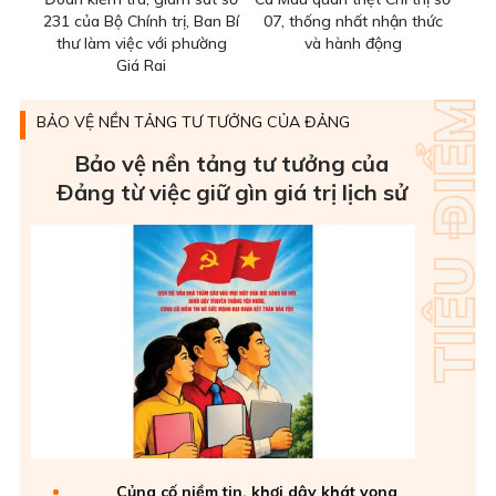
231 của Bộ Chính trị, Ban Bí
07, thống nhất nhận thức
thư làm việc với phường
và hành động
Giá Rai
BẢO VỆ NỀN TẢNG TƯ TƯỞNG CỦA ĐẢNG
Bảo vệ nền tảng tư tưởng của
Ðảng từ việc giữ gìn giá trị lịch sử
Củng cố niềm tin, khơi dậy khát vọng