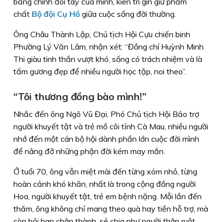
bằng chính đôi tay của mình, kiên trì gìn giữ phẩm
chất
Bộ đội Cụ Hồ
giữa cuộc sống đời thường.
Ông Châu Thành Lập, Chủ tịch Hội Cựu chiến binh
Phường Lý Văn Lâm, nhận xét: “Đồng chí Huỳnh Minh
Thi giàu tinh thần vượt khó, sống có trách nhiệm và là
tấm gương đẹp để nhiều người học tập, noi theo”.
“Tôi thương đồng bào mình!”
Nhắc đến ông Ngô Vũ Đại, Phó Chủ tịch Hội Bảo trợ
người khuyết tật và trẻ mồ côi tỉnh Cà Mau, nhiều người
nhớ đến một cán bộ hội dành phần lớn cuộc đời mình
để nâng đỡ những phận đời kém may mắn.
Ở tuổi 70, ông vẫn miệt mài đến từng xóm nhỏ, từng
hoàn cảnh khó khăn, nhất là trong cộng đồng người
Hoa, người khuyết tật, trẻ em bệnh nặng. Mỗi lần đến
thăm, ông không chỉ mang theo quà hay tiền hỗ trợ, mà
còn hỏi han chân thành, sẻ chia như người thân ruột