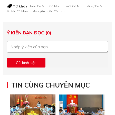
Từ khóa:
báo Cà Mau
Cà Mau
tin mới Cà Mau
thời sự Cà Mau
tin tức Cà Mau
thi đua yêu nước
Cà mau
Ý KIẾN BẠN ĐỌC (0)
TIN CÙNG CHUYÊN MỤC