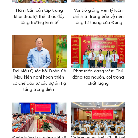
Năm Căn cần tập trung
Vai trò giảng viên lý luận
khai thác lợi thế, thúc đẩy
chính trị trong bảo vệ nền
tăng trưởng kinh tế
tảng tư tưởng của Đảng
Đại biểu Quốc hội Đoàn Cà
Phát triển đảng viên: Chủ
Mau kiến nghị hoàn thiện
động tạo nguồn, coi trọng
cơ chế đầu tư các dự án hạ
chất lượng
tầng trọng điểm
Đoàn kiểm tra, giám sát số
Cà Mau quán triệt Chỉ thị số