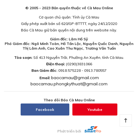
© 2005 - 2023 Bản quyền thuộc về Cà Mau Online
Cơ quan chủ quản: Tỉnh ủy Cà Mau
Giấy phép xuất bản số 620/GP-BTTTT, ngày 24/12/2020
Báo Cà Mau giữ bản quyền nội dung trên website này.
Giám đốc: Lâm Hồ Sỹ
Phó Giám đốc: Ngô Minh Toàn, Hồ Tấn Lộc, Nguyễn Quốc Danh, Nguyễn
Thị Lâm Anh, Cao Xuân Thu Ngọc, Trương Văn Tuấn
Tòa soạn:
Số 413 Nguyễn Trãi, Phường An Xuyên, tỉnh Cà Mau.
Điện thoại:
(0290)3831066
Ban Giám đốc:
0918.575228 - 0913.780557
baocamau@gmail.com
Email:
baocamau.phongkythuat@gmail.com
Theo dõi Báo Cà Mau Online
Facebook
Youtube
Phát triển bởi