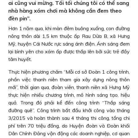
ai cũng vui mừng. Tối tối chúng tôi có thể sang
nhà hàng xóm chơi mà không cần đem theo
đèn pin”.
Hơn 1 năm qua, khi màn đêm buông xuống, con đường
nông thôn dài 1,5 km thuộc ấp Rau Dừa B, xã Hưng
Mỹ, huyện Cái Nước rực sáng ánh điện. Ánh sáng đem
lại bình yên cho xóm ấp được thắp lên bởi sức trẻ đầy
tâm huyết.
Thực hiện phương châm “Mỗi cơ sở Ðoàn 1 công trình,
phần việc thanh niên tham gia xây dựng nông thôn
mới”, thời gian qua, đoàn viên, thanh niên xã Hưng Mỹ
thực hiện nhiều chương trình, mô hình sáng tạo, hiệu
quả. Trong đó phải kể đến công trình “Thắp sáng
đường quê”. Công trình bắt đầu khởi công vào tháng
3/2015 và hoàn thành sau 4 tháng thi công, tổng chi
phí trên 70 triệu đồng, do Huyện đoàn và Ðoàn khối
Dân Chính Ðảng vận động các doanh nghiệp, cơ quan