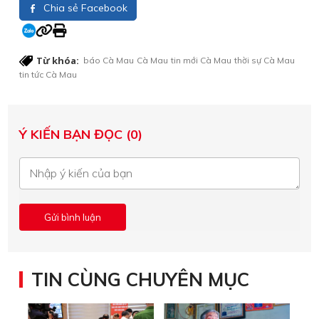
Chia sẻ Facebook
Từ khóa:
báo Cà Mau
Cà Mau
tin mới Cà Mau
thời sự Cà Mau
tin tức Cà Mau
Ý KIẾN BẠN ĐỌC (0)
TIN CÙNG CHUYÊN MỤC