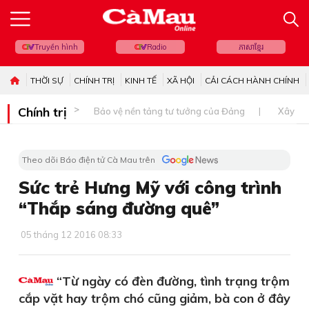
Truyền hình
Radio
ភាសាខ្មែរ
THỜI SỰ
CHÍNH TRỊ
KINH TẾ
XÃ HỘI
CẢI CÁCH HÀNH CHÍNH
Chính trị
Bảo vệ nền tảng tư tưởng của Đảng
Xây dự
Theo dõi Báo điện tử Cà Mau trên
Sức trẻ Hưng Mỹ với công trình
“Thắp sáng đường quê”
05 tháng 12 2016 08:33
“Từ ngày có đèn đường, tình trạng trộm
cắp vặt hay trộm chó cũng giảm, bà con ở đây