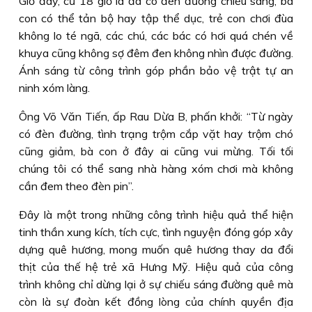
Giờ đây, cứ 18 giờ là đã có đèn đường chiếu sáng, bà
con có thể tản bộ hay tập thể dục, trẻ con chơi đùa
không lo té ngã, các chú, các bác có hơi quá chén về
khuya cũng không sợ đêm đen không nhìn được đường.
Ánh sáng từ công trình góp phần bảo vệ trật tự an
ninh xóm làng.
Ông Võ Văn Tiến, ấp Rau Dừa B, phấn khởi: “Từ ngày
có đèn đường, tình trạng trộm cắp vặt hay trộm chó
cũng giảm, bà con ở đây ai cũng vui mừng. Tối tối
chúng tôi có thể sang nhà hàng xóm chơi mà không
cần đem theo đèn pin”.
Ðây là một trong những công trình hiệu quả thể hiện
tinh thần xung kích, tích cực, tình nguyện đóng góp xây
dựng quê hương, mong muốn quê hương thay da đổi
thịt của thế hệ trẻ xã Hưng Mỹ. Hiệu quả của công
trình không chỉ dừng lại ở sự chiếu sáng đường quê mà
còn là sự đoàn kết đồng lòng của chính quyền địa