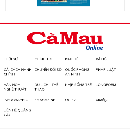
THỜI SỰ
CHÍNH TRỊ
KINH TẾ
XÃ HỘI
CẢI CÁCH HÀNH
CHUYỂN ĐỔI SỐ
QUỐC PHÒNG -
PHÁP LUẬT
CHÍNH
AN NINH
VĂN HÓA -
DU LỊCH - THỂ
NHỊP SỐNG TRẺ
LONGFORM
NGHỆ THUẬT
THAO
INFOGRAPHIC
EMAGAZINE
QUIZZ
ភាសាខ្មែរ
LIÊN HỆ QUẢNG
CÁO