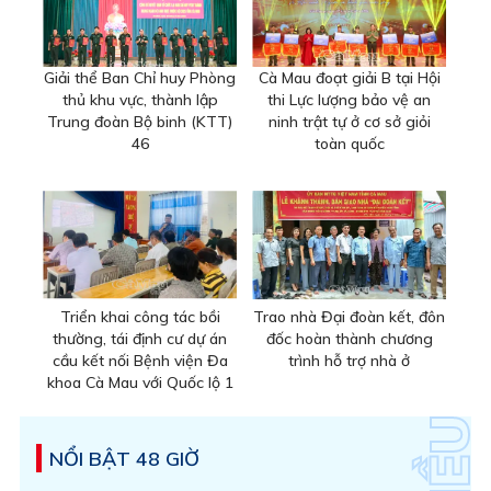
Giải thể Ban Chỉ huy Phòng
Cà Mau đoạt giải B tại Hội
thủ khu vực, thành lập
thi Lực lượng bảo vệ an
Trung đoàn Bộ binh (KTT)
ninh trật tự ở cơ sở giỏi
46
toàn quốc
Triển khai công tác bồi
Trao nhà Đại đoàn kết, đôn
thường, tái định cư dự án
đốc hoàn thành chương
cầu kết nối Bệnh viện Đa
trình hỗ trợ nhà ở
khoa Cà Mau với Quốc lộ 1
NỔI BẬT 48 GIỜ