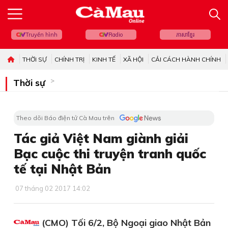
Truyền hình
Radio
ភាសាខ្មែរ
THỜI SỰ
CHÍNH TRỊ
KINH TẾ
XÃ HỘI
CẢI CÁCH HÀNH CHÍNH
Thời sự
Theo dõi Báo điện tử Cà Mau trên
Tác giả Việt Nam giành giải
Bạc cuộc thi truyện tranh quốc
tế tại Nhật Bản
07 tháng 02 2017 14:02
(CMO) Tối 6/2, Bộ Ngoại giao Nhật Bản