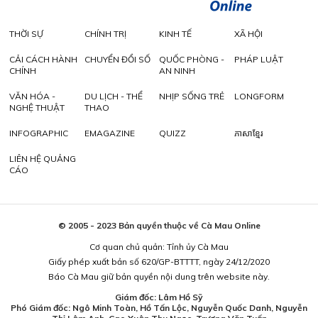
THỜI SỰ
CHÍNH TRỊ
KINH TẾ
XÃ HỘI
CẢI CÁCH HÀNH
CHUYỂN ĐỔI SỐ
QUỐC PHÒNG -
PHÁP LUẬT
CHÍNH
AN NINH
VĂN HÓA -
DU LỊCH - THỂ
NHỊP SỐNG TRẺ
LONGFORM
NGHỆ THUẬT
THAO
INFOGRAPHIC
EMAGAZINE
QUIZZ
ភាសាខ្មែរ
LIÊN HỆ QUẢNG
CÁO
© 2005 - 2023 Bản quyền thuộc về Cà Mau Online
Cơ quan chủ quản: Tỉnh ủy Cà Mau
Giấy phép xuất bản số 620/GP-BTTTT, ngày 24/12/2020
Báo Cà Mau giữ bản quyền nội dung trên website này.
Giám đốc: Lâm Hồ Sỹ
Phó Giám đốc: Ngô Minh Toàn, Hồ Tấn Lộc, Nguyễn Quốc Danh, Nguyễn