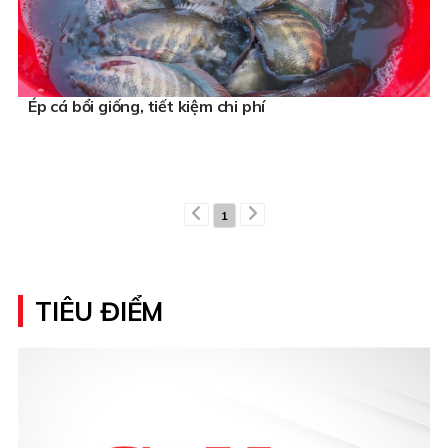
Ép cá bổi giống, tiết kiệm chi phí
1
TIÊU ĐIỂM