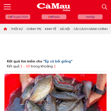
Truyền hình
Radio
ភាសាខ្មែរ
THỜI SỰ
CHÍNH TRỊ
KINH TẾ
XÃ HỘI
CẢI CÁCH HÀNH CHÍNH
Kết quả tìm kiếm cho
"Ép cá bổi giống"
Kết quả
1 - 10
trong khoảng
1