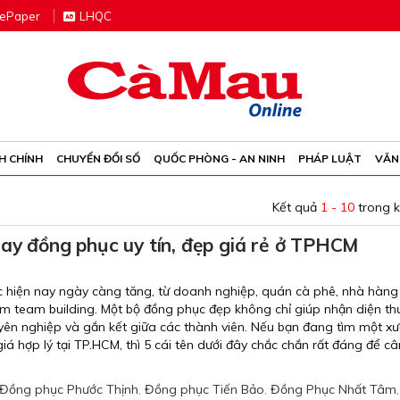
e
P
aper
LHQC
H CHÍNH
CHUYỂN ĐỔI SỐ
QUỐC PHÒNG - AN NINH
PHÁP LUẬT
VĂN
Kết quả
1 - 10
trong 
 đồng phục uy tín, đẹp giá rẻ ở TPHCM
hiện nay ngày càng tăng, từ doanh nghiệp, quán cà phê, nhà hàng
m team building. Một bộ đồng phục đẹp không chỉ giúp nhận diện t
yên nghiệp và gắn kết giữa các thành viên. Nếu bạn đang tìm một x
iá hợp lý tại TP.HCM, thì 5 cái tên dưới đây chắc chắn rất đáng để câ
Đồng phục Phước Thịnh
,
Đồng phục Tiến Bảo
,
Đồng Phục Nhất Tâm