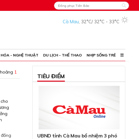
Cà Mau
,
32°C
/
32°C
-
33°C
 HÓA - NGHỆ THUẬT
DU LỊCH - THỂ THAO
NHỊP SỐNG TRẺ
khoảng
1
TIÊU ĐIỂM
 cho
hương
ưởng
n
,
đồng
UBND tỉnh Cà Mau bổ nhiệm 3 phó