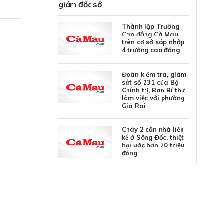
giám đốc sở
Thành lập Trường
Cao đẳng Cà Mau
trên cơ sở sáp nhập
4 trường cao đẳng
Đoàn kiểm tra, giám
sát số 231 của Bộ
Chính trị, Ban Bí thư
làm việc với phường
Giá Rai
Cháy 2 căn nhà liền
kề ở Sông Đốc, thiệt
hại ước hơn 70 triệu
đồng