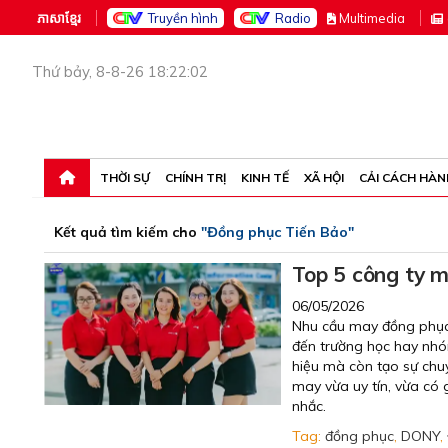
ភាសាខ្មែរ
Truyền hình
Radio
M
ultimedia
Thứ bảy, 8-8-26 18:22:02
THỜI SỰ
CHÍNH TRỊ
KINH TẾ
XÃ HỘI
CẢI CÁCH HÀN
Kết quả tìm kiếm cho
"Đồng phục Tiến Bảo"
Top 5 công ty may
06/05/2026
Nhu cầu may đồng phục 
đến trường học hay nhó
hiệu mà còn tạo sự chu
may vừa uy tín, vừa có g
nhắc.
Tag:
đồng phục
,
DONY
,