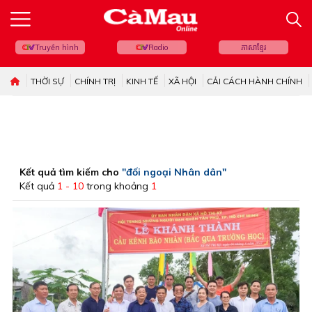
Truyền hình
Radio
ភាសាខ្មែរ
THỜI SỰ
CHÍNH TRỊ
KINH TẾ
XÃ HỘI
CẢI CÁCH HÀNH CHÍNH
Kết quả tìm kiếm cho
"đối ngoại Nhân dân"
Kết quả
1 - 10
trong khoảng
1