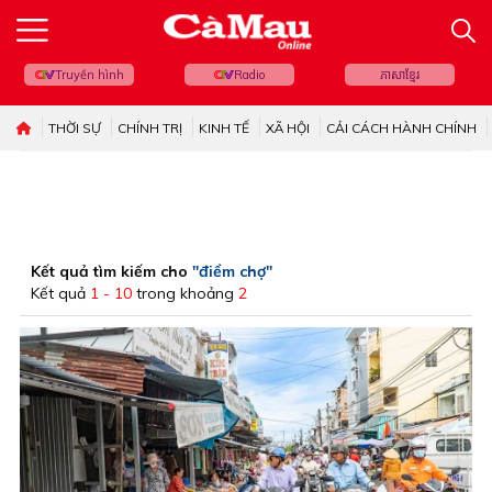
Truyền hình
Radio
ភាសាខ្មែរ
THỜI SỰ
CHÍNH TRỊ
KINH TẾ
XÃ HỘI
CẢI CÁCH HÀNH CHÍNH
Kết quả tìm kiếm cho
"điểm chợ"
Kết quả
1 - 10
trong khoảng
2