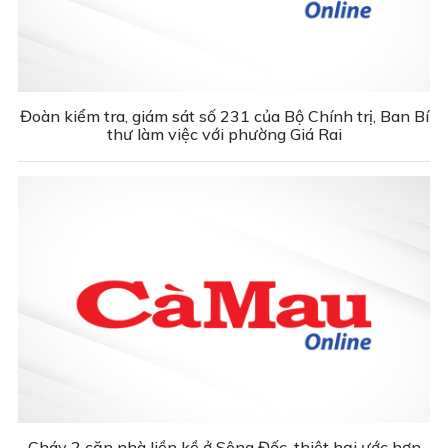
Đoàn kiểm tra, giám sát số 231 của Bộ Chính trị, Ban Bí
thư làm việc với phường Giá Rai
Cháy 2 căn nhà liền kề ở Sông Đốc, thiệt hại ước hơn