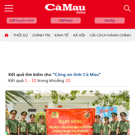
Truyền hình
Radio
ភាសាខ្មែរ
THỜI SỰ
CHÍNH TRỊ
KINH TẾ
XÃ HỘI
CẢI CÁCH HÀNH CHÍNH
Kết quả tìm kiếm cho
"Công an tỉnh Cà Mau"
Kết quả
1 - 10
trong khoảng
20