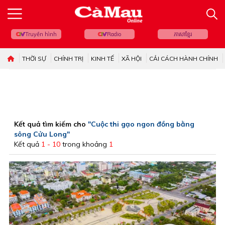
Truyền hình
Radio
ភាសាខ្មែរ
THỜI SỰ
CHÍNH TRỊ
KINH TẾ
XÃ HỘI
CẢI CÁCH HÀNH CHÍNH
Kết quả tìm kiếm cho
"Cuộc thi gạo ngon đồng bằng
sông Cửu Long"
Kết quả
1 - 10
trong khoảng
1