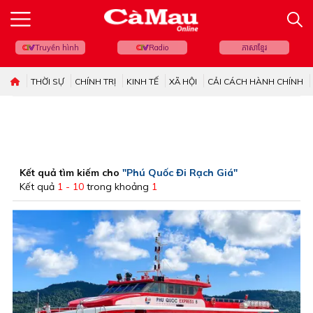
Truyền hình
Radio
ភាសាខ្មែរ
THỜI SỰ
CHÍNH TRỊ
KINH TẾ
XÃ HỘI
CẢI CÁCH HÀNH CHÍNH
Kết quả tìm kiếm cho
"Phú Quốc Đi Rạch Giá"
Kết quả
1 - 10
trong khoảng
1