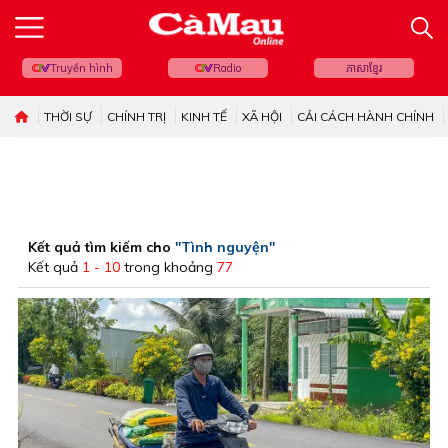
Truyền hình
Radio
ភាសាខ្មែរ
THỜI SỰ
CHÍNH TRỊ
KINH TẾ
XÃ HỘI
CẢI CÁCH HÀNH CHÍNH
Kết quả tìm kiếm cho
"Tình nguyện"
Kết quả
1 - 10
trong khoảng
77