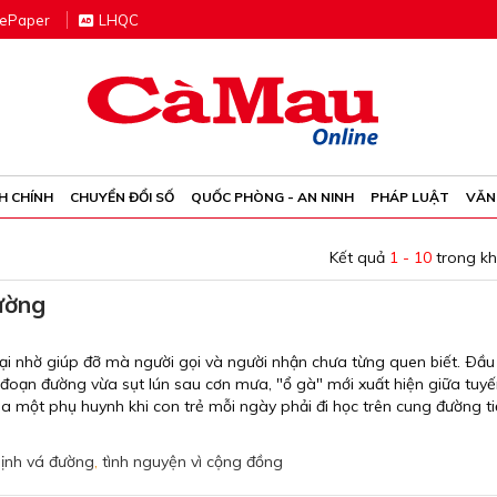
e
P
aper
LHQC
H CHÍNH
CHUYỂN ĐỔI SỐ
QUỐC PHÒNG - AN NINH
PHÁP LUẬT
VĂN
Kết quả
1 - 10
trong k
ường
ại nhờ giúp đỡ mà người gọi và người nhận chưa từng quen biết. Ðầu
về đoạn đường vừa sụt lún sau cơn mưa, "ổ gà" mới xuất hiện giữa tuyế
ủa một phụ huynh khi con trẻ mỗi ngày phải đi học trên cung đường t
ịnh vá đường
,
tình nguyện vì cộng đồng