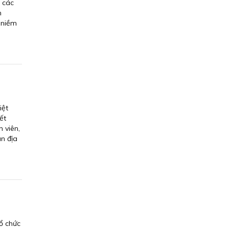
 các
n
 niềm
iệt
ết
n viên,
n địa
ổ chức