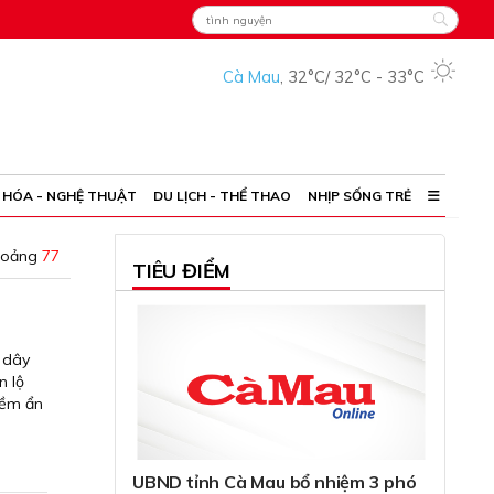
Cà Mau
,
32°C
/
32°C
-
33°C
 HÓA - NGHỆ THUẬT
DU LỊCH - THỂ THAO
NHỊP SỐNG TRẺ
hoảng
77
TIÊU ĐIỂM
 dây
n lộ
iềm ẩn
UBND tỉnh Cà Mau bổ nhiệm 3 phó