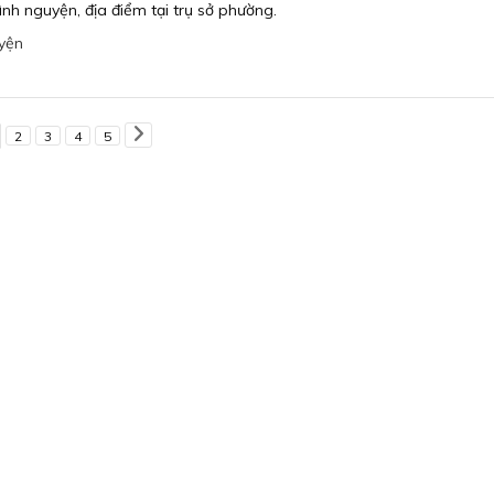
ình nguyện, địa điểm tại trụ sở phường.
uyện
2
3
4
5