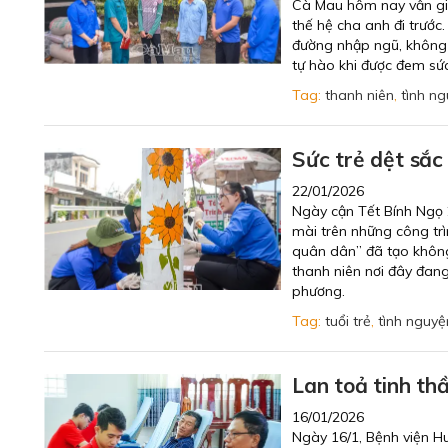
Cà Mau hôm nay vẫn giữ
thế hệ cha anh đi trước
đường nhập ngũ, không 
tự hào khi được đem sứ
Tag:
thanh niên
,
tình n
Sức trẻ dệt sắc
22/01/2026
Ngày cận Tết Bính Ngọ 
mài trên những công trì
quân dân” đã tạo không k
thanh niên nơi đây đan
phương.
Tag:
tuổi trẻ
,
tình nguyệ
Lan toả tinh th
16/01/2026
Ngày 16/1, Bệnh viện 