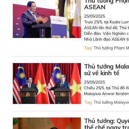
Thủ tướng Phạm
ASEAN
25/05/2025
Trưa 25/5, tại Kuala Lu
ASEAN lần thứ 46, Thủ 
Diễn đàn, Viện Nghiên c
Nhà Lãnh đạo ASEAN ti
Tag:
Thủ tướng Phạm M
Thủ tướng Malay
sử về kinh tế
25/05/2025
Chiều 25/5, tại Thủ đô
Malaysia Anwar Ibrahim 
Tag:
Thủ tướng Malaysi
Thủ tướng: Quy
thể chế ngay t