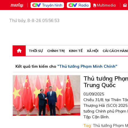
ភាសាខ្មែរ
Truyền hình
Radio
M
ultimedia
Thứ bảy, 8-8-26 05:56:53
THỜI SỰ
CHÍNH TRỊ
KINH TẾ
XÃ HỘI
CẢI CÁCH HÀN
Kết quả tìm kiếm cho
"Thủ tướng Phạm Minh Chính"
Thủ tướng Phạm 
Trung Quốc
01/09/2025
Chiều 31/8, tại Thiên T
Thượng Hải (SCO) 2025 
tướng Chính phủ Phạm Mi
Tập Cận Bình.
Tag:
Thủ tướng Phạm M