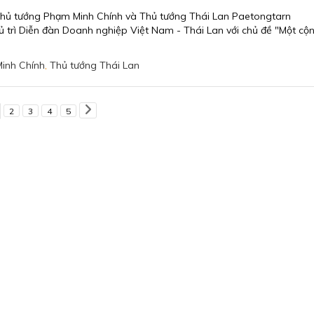
, Thủ tướng Phạm Minh Chính và Thủ tướng Thái Lan Paetongtarn
 trì Diễn đàn Doanh nghiệp Việt Nam - Thái Lan với chủ đề "Một cộ
inh Chính
,
Thủ tướng Thái Lan
2
3
4
5