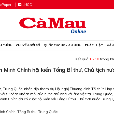
e
P
aper
LHQC
H CHÍNH
CHUYỂN ĐỔI SỐ
QUỐC PHÒNG - AN NINH
PHÁP LUẬT
VĂN
Kết quả
1 - 10
trong k
Minh Chính hội kiến Tổng Bí thư, Chủ tịch nư
ân, Trung Quốc, nhân dịp tham dự Hội nghị Thượng đỉnh Tổ chức Hợp 
với tư cách khách mời của nước chủ nhà và làm việc tại Trung Quốc,
nh Chính đã có cuộc hội kiến với Tổng Bí thư, Chủ tịch nước Trung 
inh Chính
,
Tổng Bí thư
,
Trung Quốc