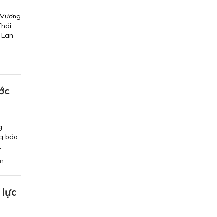
g Vương
Thái
 Lan
ớc
g
ng báo
.
an
 lực