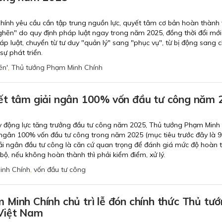
ính yêu cầu cần tập trung nguồn lực, quyết tâm cơ bản hoàn thành 
hẽn" do quy định pháp luật ngay trong năm 2025, đồng thời đổi mới
p luật, chuyển từ tư duy "quản lý" sang "phục vụ", từ bị động sang 
sự phát triển.
ẽn'
,
Thủ tướng Phạm Minh Chính
ết tâm giải ngân 100% vốn đầu tư công năm 
đẩy động lực tăng trưởng đầu tư công năm 2025, Thủ tướng Phạm Minh
 ngân 100% vốn đầu tư công trong năm 2025 (mục tiêu trước đây là 9
iải ngân đầu tư công là căn cứ quan trọng để đánh giá mức độ hoàn 
bộ, nếu không hoàn thành thì phải kiểm điểm, xử lý.
inh Chính
,
vốn đầu tư công
Minh Chính chủ trì lễ đón chính thức Thủ tư
Việt Nam