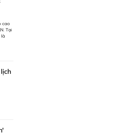
c
p cao
N. Tại
 là
lịch
n'