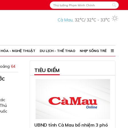
Cà Mau
,
32°C
/
32°C
-
33°C
 HÓA - NGHỆ THUẬT
DU LỊCH - THỂ THAO
NHỊP SỐNG TRẺ
hoảng
64
TIÊU ĐIỂM
ớc
tác
 Thủ
Quốc
UBND tỉnh Cà Mau bổ nhiệm 3 phó