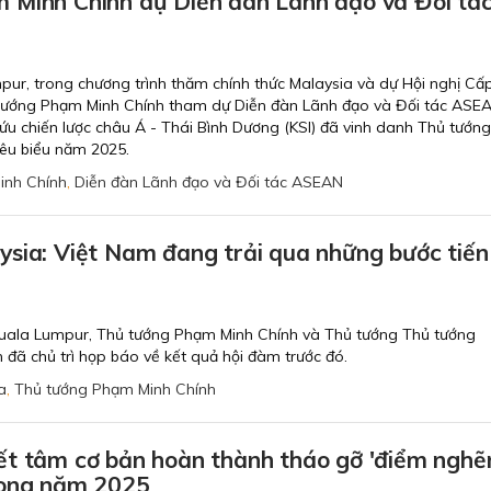
 Minh Chính dự Diễn đàn Lãnh đạo và Đối tá
mpur, trong chương trình thăm chính thức Malaysia và dự Hội nghị Cấ
tướng Phạm Minh Chính tham dự Diễn đàn Lãnh đạo và Đối tác ASEA
ứu chiến lược châu Á - Thái Bình Dương (KSI) đã vinh danh Thủ tướng
êu biểu năm 2025.
inh Chính
,
Diễn đàn Lãnh đạo và Đối tác ASEAN
sia: Việt Nam đang trải qua những bước tiến 
 Kuala Lumpur, Thủ tướng Phạm Minh Chính và Thủ tướng Thủ tướng
đã chủ trì họp báo về kết quả hội đàm trước đó.
a
,
Thủ tướng Phạm Minh Chính
ết tâm cơ bản hoàn thành tháo gỡ 'điểm nghẽ
rong năm 2025