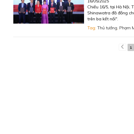
16/05/2025
Chiều 16/5, tại Hà Nội
Shinawatra đã đồng chủ
trên ba kết nối".
Tag:
Thủ tướng
,
Phạm M
1