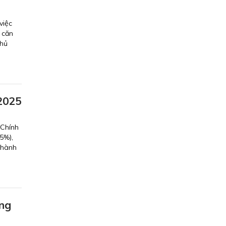
việc
 căn
chủ
2025
 Chính
5%),
thành
ớng