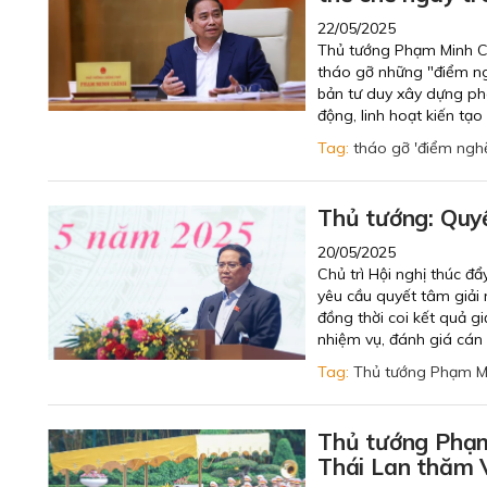
22/05/2025
Thủ tướng Phạm Minh Ch
tháo gỡ những "điểm ng
bản tư duy xây dựng phá
động, linh hoạt kiến tạo 
Tag:
tháo gỡ 'điểm ngh
Thủ tướng: Quy
20/05/2025
Chủ trì Hội nghị thúc 
yêu cầu quyết tâm giải
đồng thời coi kết quả g
nhiệm vụ, đánh giá cán 
Tag:
Thủ tướng Phạm M
Thủ tướng Phạm 
Thái Lan thăm 