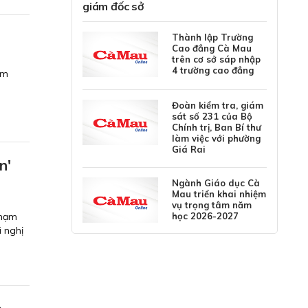
giám đốc sở
Thành lập Trường
Cao đẳng Cà Mau
trên cơ sở sáp nhập
4 trường cao đẳng
ạm
Đoàn kiểm tra, giám
sát số 231 của Bộ
Chính trị, Ban Bí thư
làm việc với phường
Giá Rai
n'
Ngành Giáo dục Cà
Mau triển khai nhiệm
vụ trọng tâm năm
học 2026-2027
Phạm
 nghị