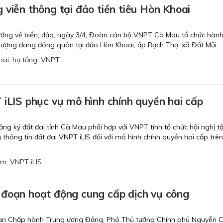
 viễn thông tại đảo tiền tiêu Hòn Khoai
hướng về biển, đảo, ngày 3/4, Đoàn cán bộ VNPT Cà Mau tổ chức hành
 lượng đang đóng quân tại đảo Hòn Khoai, ấp Rạch Thọ, xã Đất Mũi.
oai
,
hạ tầng
,
VNPT
 iLIS phục vụ mô hình chính quyền hai cấp
g ký đất đai tỉnh Cà Mau phối hợp với VNPT tỉnh tổ chức hội nghị t
 thông tin đất đai VNPT iLIS đối với mô hình chính quyền hai cấp trên
ềm
,
VNPT iLIS
 đoạn hoạt động cung cấp dịch vụ công
Ban Chấp hành Trung ương Đảng, Phó Thủ tướng Chính phủ Nguyễn C