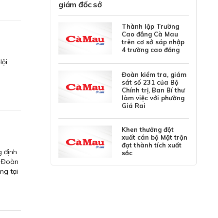
giám đốc sở
Thành lập Trường
Cao đẳng Cà Mau
trên cơ sở sáp nhập
4 trường cao đẳng
Hội
Đoàn kiểm tra, giám
sát số 231 của Bộ
Chính trị, Ban Bí thư
làm việc với phường
Giá Rai
Khen thưởng đột
xuất cán bộ Mặt trận
đạt thành tích xuất
g định
sắc
ư Ðoàn
ng tại