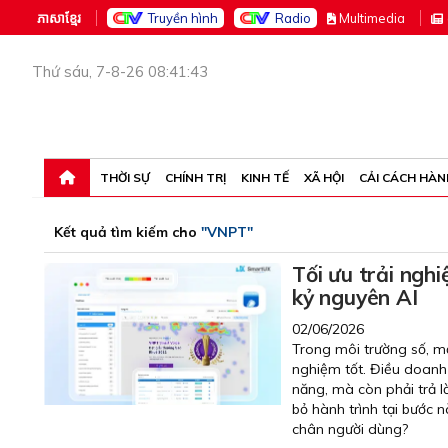
ភាសាខ្មែរ
Truyền hình
Radio
M
ultimedia
Thứ sáu, 7-8-26 08:41:43
THỜI SỰ
CHÍNH TRỊ
KINH TẾ
XÃ HỘI
CẢI CÁCH HÀN
Kết quả tìm kiếm cho
"VNPT"
Tối ưu trải ngh
kỷ nguyên AI
02/06/2026
Trong môi trường số, m
nghiệm tốt. Điều doanh 
năng, mà còn phải trả l
bỏ hành trình tại bước
chân người dùng?