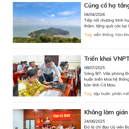
Củng cố hạ tầng
04/04/2026
Tiếp nối chương trình 
thăm, tặng quà các lực
Tag:
viễn thông
,
hòn kh
Triển khai VNPT
08/07/2025
Sáng 8/7, Văn phòng Đăn
huấn triển khai hệ thống
bàn tỉnh Cà Mau.
Tag:
tập huấn
,
phần m
Không làm gián
24/06/2025
Đó là chỉ đạo Uỷ viên 