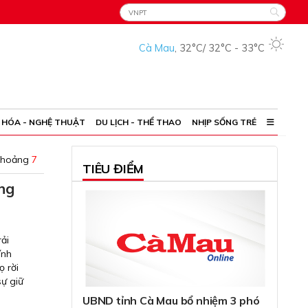
Cà Mau
,
32°C
/
32°C
-
33°C
 HÓA - NGHỆ THUẬT
DU LỊCH - THỂ THAO
NHỊP SỐNG TRẺ
khoảng
7
TIÊU ĐIỂM
ong
ải
ính
ọ rời
sự giữ
UBND tỉnh Cà Mau bổ nhiệm 3 phó