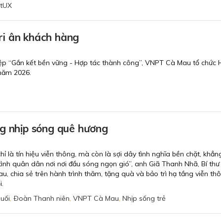
tUX
i ân khách hàng
điệp “Gắn kết bền vững - Hợp tác thành công”, VNPT Cà Mau tổ chức 
 năm 2026.
ng nhịp sóng quê hương
ỉ là tín hiệu viễn thông, mà còn là sợi dây tình nghĩa bền chặt, khẳn
tình quân dân nơi nơi đầu sóng ngọn gió”, anh Giã Thanh Nhã, Bí th
 chia sẻ trên hành trình thăm, tặng quà và bảo trì hạ tầng viễn thô
.
uối
,
Ðoàn Thanh niên
,
VNPT Cà Mau
,
Nhịp sống trẻ