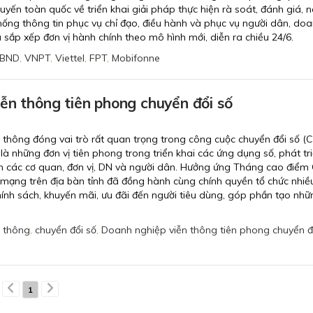
tuyến toàn quốc về triển khai giải pháp thực hiện rà soát, đánh giá, 
thống thông tin phục vụ chỉ đạo, điều hành và phục vụ người dân, do
sắp xếp đơn vị hành chính theo mô hình mới, diễn ra chiều 24/6.
BND
,
VNPT
,
Viettel
,
FPT
,
Mobifonne
ễn thông tiên phong chuyển đổi số
 thông đóng vai trò rất quan trọng trong công cuộc chuyển đổi số (
là những đơn vị tiên phong trong triển khai các ứng dụng số, phát tr
ến các cơ quan, đơn vị, DN và người dân. Hưởng ứng Tháng cao điểm
 mạng trên địa bàn tỉnh đã đồng hành cùng chính quyền tổ chức nhiề
chính sách, khuyến mãi, ưu đãi đến người tiêu dùng, góp phần tạo nhữ
 thông
,
chuyển đổi số
,
Doanh nghiệp viễn thông tiên phong chuyển đ
1