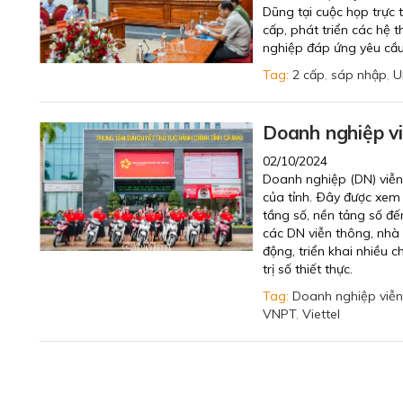
Dũng tại cuộc họp trực 
cấp, phát triển các hệ 
nghiệp đáp ứng yêu cầu 
Tag:
2 cấp
,
sáp nhập
,
U
Doanh nghiệp vi
02/10/2024
Doanh nghiệp (DN) viễn
của tỉnh. Ðây được xem 
tầng số, nền tảng số đ
các DN viễn thông, nhà
động, triển khai nhiều 
trị số thiết thực.
Tag:
Doanh nghiệp viễn
VNPT
,
Viettel