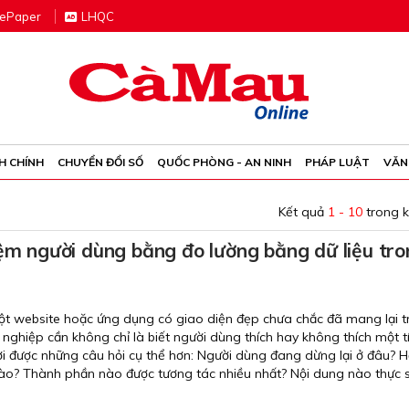
e
P
aper
LHQC
H CHÍNH
CHUYỂN ĐỔI SỐ
QUỐC PHÒNG - AN NINH
PHÁP LUẬT
VĂN
Kết quả
1 - 10
trong 
iệm người dùng bằng đo lường bằng dữ liệu tr
ột website hoặc ứng dụng có giao diện đẹp chưa chắc đã mang lại tr
nghiệp cần không chỉ là biết người dùng thích hay không thích một t
ời được những câu hỏi cụ thể hơn: Người dùng đang dừng lại ở đâu? H
 nào? Thành phần nào được tương tác nhiều nhất? Nội dung nào thực 