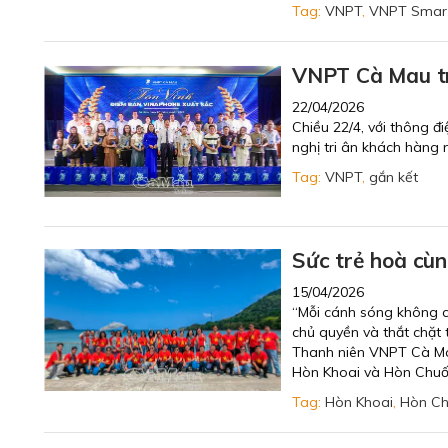
Tag:
VNPT
,
VNPT Smar
VNPT Cà Mau tr
22/04/2026
Chiều 22/4, với thông 
nghị tri ân khách hàng
Tag:
VNPT
,
gắn kết
Sức trẻ hoà cù
15/04/2026
“Mỗi cánh sóng không ch
chủ quyền và thắt chặt 
Thanh niên VNPT Cà Mau,
Hòn Khoai và Hòn Chuối
Tag:
Hòn Khoai
,
Hòn Ch