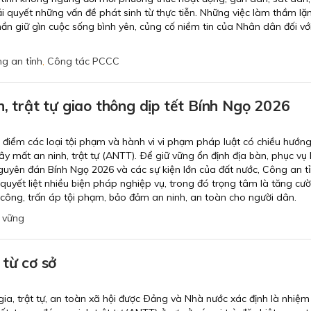
ải quyết những vấn đề phát sinh từ thực tiễn. Những việc làm thầm lặ
ần giữ gìn cuộc sống bình yên, củng cố niềm tin của Nhân dân đối với
g an tỉnh
,
Công tác PCCC
h, trật tự giao thông dịp tết Bính Ngọ 2026
 điểm các loại tội phạm và hành vi vi phạm pháp luật có chiều hướng
ây mất an ninh, trật tự (ANTT). Ðể giữ vững ổn định địa bàn, phục vụ
guyên đán Bính Ngọ 2026 và các sự kiện lớn của đất nước, Công an t
 quyết liệt nhiều biện pháp nghiệp vụ, trong đó trọng tâm là tăng cư
n công, trấn áp tội phạm, bảo đảm an ninh, an toàn cho người dân.
 vững
 từ cơ sở
a, trật tự, an toàn xã hội được Ðảng và Nhà nước xác định là nhiệm