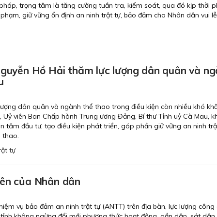
 pháp, trọng tâm là tăng cường tuần tra, kiểm soát, qua đó kịp thời 
vi phạm, giữ vững ổn định an ninh trật tự, bảo đảm cho Nhân dân vui l
 Nguyễn Hồ Hải thăm lực lượng dân quân và n
u
 lượng dân quân và ngành thể thao trong điều kiện còn nhiều khó khă
, Uỷ viên Ban Chấp hành Trung ương Đảng, Bí thư Tỉnh uỷ Cà Mau, 
an tâm đầu tư, tạo điều kiện phát triển, góp phần giữ vững an ninh trật
 thao.
rật tự
yên của Nhân dân
nhiệm vụ bảo đảm an ninh trật tự (ANTT) trên địa bàn, lực lượng công 
 tỉnh không ngừng đổi mới phương thức hoạt động, gần dân, sát dân,