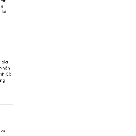
ng
 lực
 gia
 Nhân
ỉnh Cà
ờng
 vụ