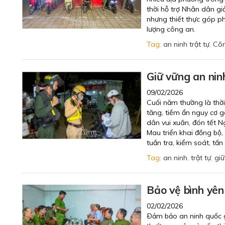
thời hỗ trợ Nhân dân gi
nhưng thiết thực góp ph
lượng công an.
Tag:
an ninh trật tự
,
Côn
Giữ vững an nin
09/02/2026
Cuối năm thường là thời
tăng, tiềm ẩn nguy cơ g
dân vui xuân, đón tết N
Mau triển khai đồng bộ,
tuần tra, kiểm soát, tấ
Tag:
an ninh
,
trật tự
,
giữ
Bảo vệ bình yên
02/02/2026
Ðảm bảo an ninh quốc gi