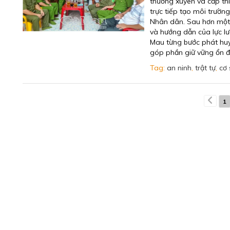
thường xuyên và cấp thiế
trực tiếp tạo môi trường
Nhân dân. Sau hơn một 
và hướng dẫn của lực lư
Mau từng bước phát huy 
góp phần giữ vững ổn đ
Tag:
an ninh
,
trật tự
,
cơ 
1