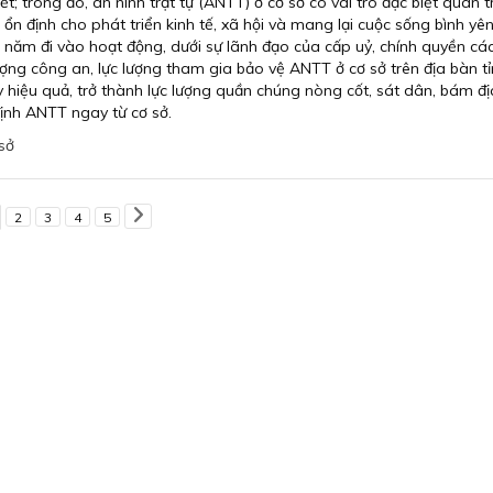
t; trong đó, an ninh trật tự (ANTT) ở cơ sở có vai trò đặc biệt quan t
 ổn định cho phát triển kinh tế, xã hội và mang lại cuộc sống bình yê
năm đi vào hoạt động, dưới sự lãnh đạo của cấp uỷ, chính quyền cá
ợng công an, lực lượng tham gia bảo vệ ANTT ở cơ sở trên địa bàn t
hiệu quả, trở thành lực lượng quần chúng nòng cốt, sát dân, bám đị
ịnh ANTT ngay từ cơ sở.
sở
2
3
4
5