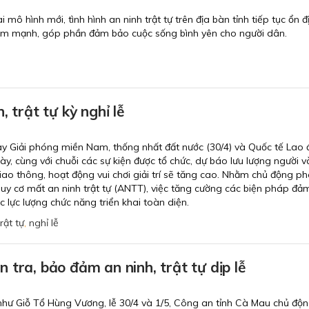
 mô hình mới, tình hình an ninh trật tự trên địa bàn tỉnh tiếp tục ổn đ
iảm mạnh, góp phần đảm bảo cuộc sống bình yên cho người dân.
, trật tự kỳ nghỉ lễ
y Giải phóng miền Nam, thống nhất đất nước (30/4) và Quốc tế Lao
ngày, cùng với chuỗi các sự kiện được tổ chức, dự báo lưu lượng người v
ao thông, hoạt động vui chơi giải trí sẽ tăng cao. Nhằm chủ động p
uy cơ mất an ninh trật tự (ANTT), việc tăng cường các biện pháp đả
c lực lượng chức năng triển khai toàn diện.
trật tự
,
nghỉ lễ
 tra, bảo đảm an ninh, trật tự dịp lễ
như Giỗ Tổ Hùng Vương, lễ 30/4 và 1/5, Công an tỉnh Cà Mau chủ độn