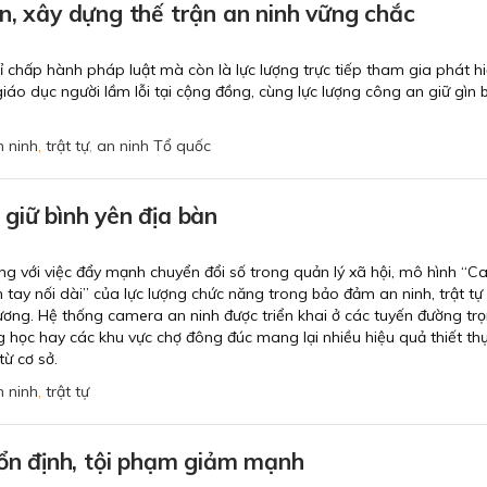
n, xây dựng thế trận an ninh vững chắc
 chấp hành pháp luật mà còn là lực lượng trực tiếp tham gia phát hi
giáo dục người lầm lỗi tại cộng đồng, cùng lực lượng công an giữ gìn 
n ninh
,
trật tự
,
an ninh Tổ quốc
giữ bình yên địa bàn
g với việc đẩy mạnh chuyển đổi số trong quản lý xã hội, mô hình “
h tay nối dài” của lực lượng chức năng trong bảo đảm an ninh, trật tự
ương. Hệ thống camera an ninh được triển khai ở các tuyến đường tr
g học hay các khu vực chợ đông đúc mang lại nhiều hiệu quả thiết th
từ cơ sở.
n ninh
,
trật tự
 ổn định, tội phạm giảm mạnh