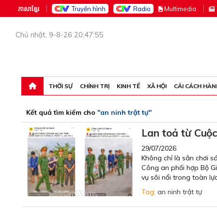
ភាសាខ្មែរ
Truyền hình
Radio
M
ultimedia
Chủ nhật, 9-8-26 20:47:55
THỜI SỰ
CHÍNH TRỊ
KINH TẾ
XÃ HỘI
CẢI CÁCH HÀN
Kết quả tìm kiếm cho
"an ninh trật tự"
Lan toả từ Cuộc 
29/07/2026
Không chỉ là sân chơi s
Công an phối hợp Bộ Gi
vụ sôi nổi trong toàn l
Tag:
an ninh trật tự