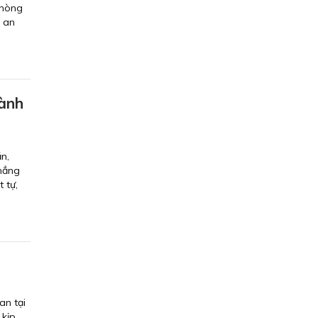
phòng
ễ an
gành
n,
khẳng
 tự,
an tại
 kịp