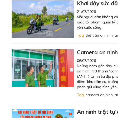
Khơi dậy sức dâ
21/07/2026
Mỗi người dân không chỉ
giác tội phạm, quản lý, 
yên cuộc sống.
Tag:
thế trận an ninh
,
a
Camera an ninh 
06/07/2026
Những năm gần đây, cùn
an ninh” trở thành “cán
(ANTT) tại nhiều địa ph
điểm, khu dân cư, trườn
phần giữ vững bình yên 
Tag:
camera an ninh
,
a
An ninh trật tự