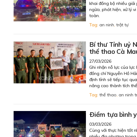
khai đồng bộ nhiều giải
ngừa, phát hiện, xử lý 
toàn.
Tag:
an ninh
,
trật tự
Bí thư Tỉnh uỷ
thể thao Cà Ma
27/03/2026
Ghi nhận nỗ lực của lực
đồng chí Nguyễn Hồ Hải
định tỉnh sẽ tiếp tục qu
nâng cao thành tích thể
Tag:
thể thao
,
an ninh t
Ðiểm tựa bình 
03/03/2026
Cùng với thực hiện tốt 
nhiều địa phương trong