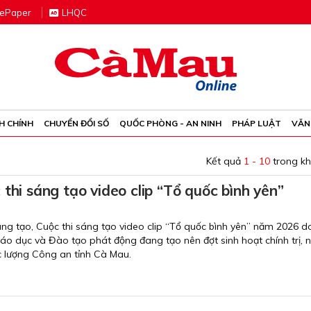
e
P
aper
LHQC
H CHÍNH
CHUYỂN ĐỔI SỐ
QUỐC PHÒNG - AN NINH
PHÁP LUẬT
VĂN
Kết quả
1 - 10
trong k
thi sáng tạo video clip “Tổ quốc bình yên”
áng tạo, Cuộc thi sáng tạo video clip “Tổ quốc bình yên” năm 2026 d
áo dục và Đào tạo phát động đang tạo nên đợt sinh hoạt chính trị, 
ực lượng Công an tỉnh Cà Mau.