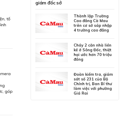
giám đốc sở
Thành lập Trường
ện, tố
Cao đẳng Cà Mau
bình
trên cơ sở sáp nhập
4 trường cao đẳng
Cháy 2 căn nhà liền
kề ở Sông Đốc, thiệt
hại ước hơn 70 triệu
đồng
Camera
Đoàn kiểm tra, giám
sát số 231 của Bộ
Chính trị, Ban Bí thư
ọng
làm việc với phường
ực, góp
Giá Rai