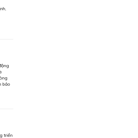
ịnh,
 động
à
hòng
m bảo
g triển