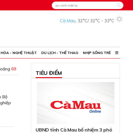
Cà Mau
,
32°C
/
32°C
-
33°C
 HÓA - NGHỆ THUẬT
DU LỊCH - THỂ THAO
NHỊP SỐNG TRẺ
hoảng
69
TIÊU ĐIỂM
o Bộ
nghiệp
UBND tỉnh Cà Mau bổ nhiệm 3 phó