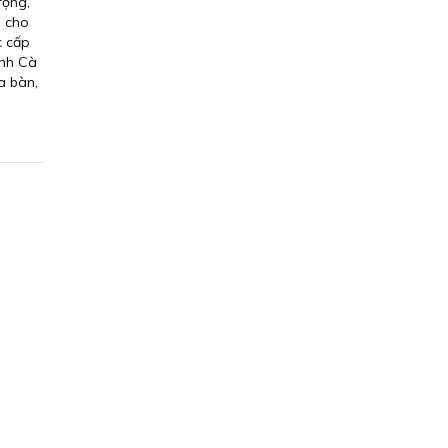
rọng,
n cho
c cấp
ỉnh Cà
a bàn,