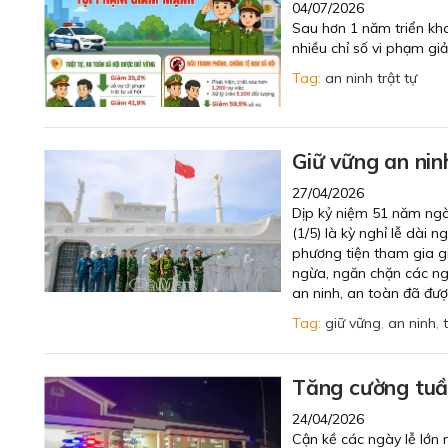
04/07/2026
Sau hơn 1 năm triển khai
nhiều chỉ số vi phạm g
Tag:
an ninh trật tự
Giữ vững an ninh
27/04/2026
Dịp kỷ niệm 51 năm ngà
(1/5) là kỳ nghỉ lễ dài 
phương tiện tham gia gi
ngừa, ngăn chặn các ng
an ninh, an toàn đã đượ
Tag:
giữ vững
,
an ninh
,
Tăng cường tuần
24/04/2026
Cận kề các ngày lễ lớn 