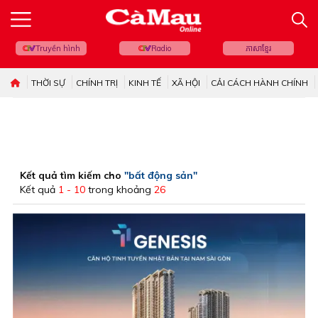
Truyền hình
Radio
ភាសាខ្មែរ
THỜI SỰ
CHÍNH TRỊ
KINH TẾ
XÃ HỘI
CẢI CÁCH HÀNH CHÍNH
Kết quả tìm kiếm cho
"bất động sản"
Kết quả
1 - 10
trong khoảng
26