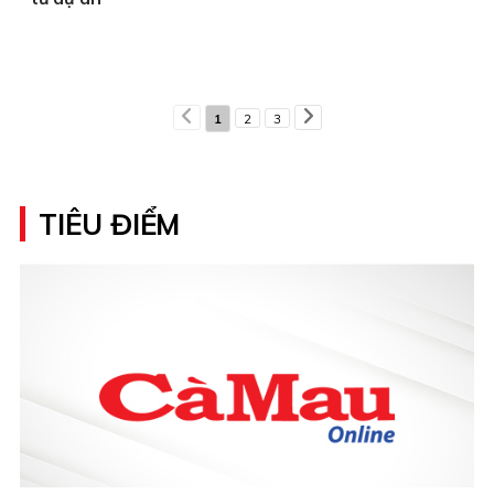
1
2
3
TIÊU ĐIỂM