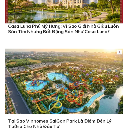
Casa Luna Phú Mỹ Hưng: Vì Sao Giới Nhà Giàu Luôn
Săn Tìm Những Bất Động Sản Như Casa Luna?
Tại Sao Vinhomes SaiGon Park Là Điểm Đến Lý
Tưởng Cho Nhà Đầu Tư