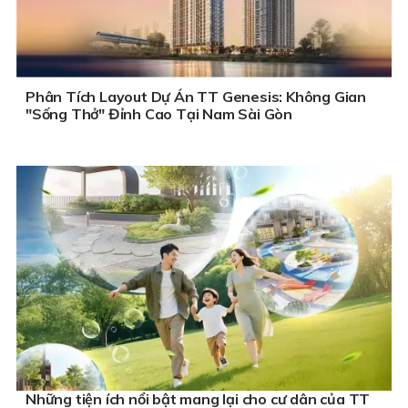
Phân Tích Layout Dự Án TT Genesis: Không Gian
"Sống Thở" Đỉnh Cao Tại Nam Sài Gòn
Những tiện ích nổi bật mang lại cho cư dân của TT