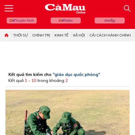
Truyền hình
Radio
ភាសាខ្មែរ
THỜI SỰ
CHÍNH TRỊ
KINH TẾ
XÃ HỘI
CẢI CÁCH HÀNH CHÍNH
Kết quả tìm kiếm cho
"giáo dục quốc phòng"
Kết quả
1 - 10
trong khoảng
2