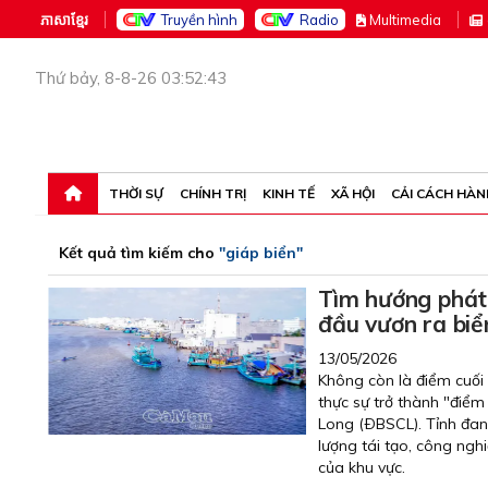
ភាសាខ្មែរ
Truyền hình
Radio
M
ultimedia
Thứ bảy, 8-8-26 03:52:43
THỜI SỰ
CHÍNH TRỊ
KINH TẾ
XÃ HỘI
CẢI CÁCH HÀN
Kết quả tìm kiếm cho
"giáp biển"
Tìm hướng phát 
đầu vươn ra biể
13/05/2026
Không còn là điểm cuối
thực sự trở thành "điể
Long (ÐBSCL). Tỉnh đang
lượng tái tạo, công nghi
của khu vực.