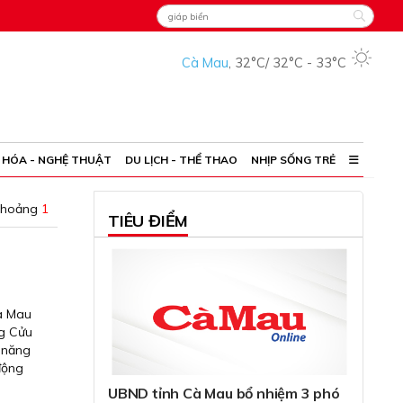
Cà Mau
,
32°C
/
32°C
-
33°C
 HÓA - NGHỆ THUẬT
DU LỊCH - THỂ THAO
NHỊP SỐNG TRẺ
khoảng
1
TIÊU ĐIỂM
Cà Mau
ng Cửu
, năng
 động
UBND tỉnh Cà Mau bổ nhiệm 3 phó