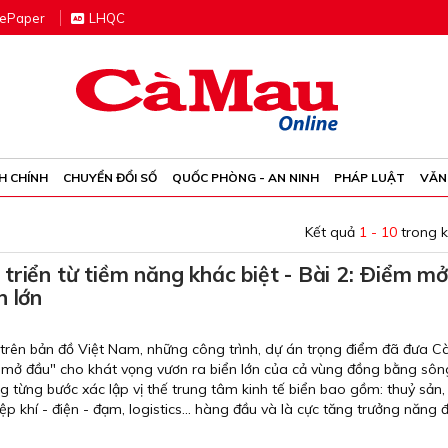
e
P
aper
LHQC
H CHÍNH
CHUYỂN ĐỔI SỐ
QUỐC PHÒNG - AN NINH
PHÁP LUẬT
VĂN
Kết quả
1 - 10
trong 
triển từ tiềm năng khác biệt - Bài 2: Ðiểm mở
n lớn
 trên bản đồ Việt Nam, những công trình, dự án trọng điểm đã đưa 
m mở đầu" cho khát vọng vươn ra biển lớn của cả vùng đồng bằng sô
 từng bước xác lập vị thế trung tâm kinh tế biển bao gồm: thuỷ sản
ệp khí - điện - đạm, logistics... hàng đầu và là cực tăng trưởng năng