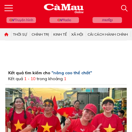
Truyền hình
Radio
ភាសាខ្មែរ
THỜI SỰ
CHÍNH TRỊ
KINH TẾ
XÃ HỘI
CẢI CÁCH HÀNH CHÍNH
Kết quả tìm kiếm cho
"nâng cao thể chất"
Kết quả
1 - 10
trong khoảng
1