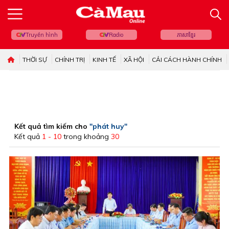
Truyền hình
Radio
ភាសាខ្មែរ
THỜI SỰ
CHÍNH TRỊ
KINH TẾ
XÃ HỘI
CẢI CÁCH HÀNH CHÍNH
Kết quả tìm kiếm cho
"phát huy"
Kết quả
1 - 10
trong khoảng
30