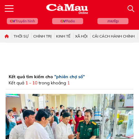
Truyền hình
Radio
ភាសាខ្មែរ
THỜI SỰ
CHÍNH TRỊ
KINH TẾ
XÃ HỘI
CẢI CÁCH HÀNH CHÍNH
Kết quả tìm kiếm cho
"phiên chợ số"
Kết quả
1 - 10
trong khoảng
1