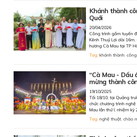
Khánh thành côn
Quới
20/04/2026
Công trình gồm tuyến đ
Kênh Thuỷ Lợi dài 16m, 
hương Cà Mau tại TP Hồ 
Tag:
khánh thành
,
công 
“Cà Mau - Dấu ấ
mừng thành cô
19/10/2025
Tối 18/10, tại Quảng tr
chức chương trình nghệ 
Mau lần thứ I, nhiệm kỳ 
Tag:
nghệ thuật
,
chào 