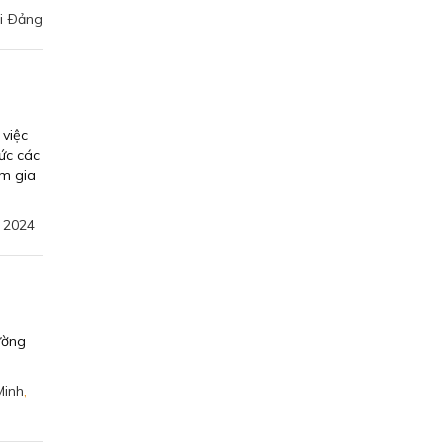
ội Ðảng
 việc
ức các
am gia
 2024
ường
Minh
,