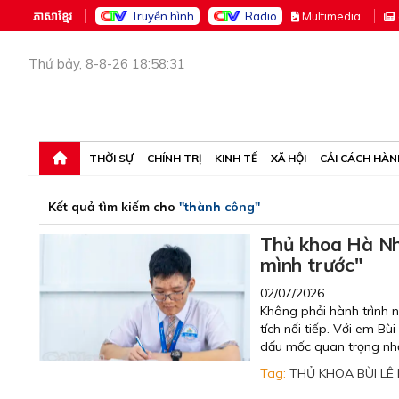
ភាសាខ្មែរ
Truyền hình
Radio
M
ultimedia
Thứ bảy, 8-8-26 18:58:31
THỜI SỰ
CHÍNH TRỊ
KINH TẾ
XÃ HỘI
CẢI CÁCH HÀN
Kết quả tìm kiếm cho
"thành công"
Thủ khoa Hà Nh
mình trước"
02/07/2026
Không phải hành trình n
tích nối tiếp. Với em B
dấu mốc quan trọng nhất 
Tag:
THỦ KHOA BÙI LÊ