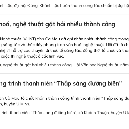
nh Lộc
,
đại hội Ðảng
,
Khánh Lộc hoàn thành công tác chuẩn bị đại h
oá, nghệ thuật gặt hái nhiều thành công
Nghệ thuật (VHNT) tỉnh Cà Mau đã ghi nhận nhiều thành công trong
g sáng tác và thúc đẩy phong trào văn hoá, nghệ thuật. Hội đã tổ ch
hệ sĩ, hỗ trợ các chuyến đi thực tế sáng tác, đồng thời tổ chức và th
 cuộc thi nghệ thuật ở các lĩnh vực.
á
,
nghệ thuật gặt hái nhiều thành công
,
Hội Văn học Nghệ thuật
,
năm
g trình thanh niên “Thắp sáng đường biên”
oàn Cà Mau tổ chức khánh thành công trình thanh niên “Thắp sáng đ
n, huyện U Minh.
trình thanh niên “Thắp sáng đường biên”
,
xã Khánh Thuận
,
huyện U 