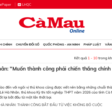
e
P
aper
LHQC
H CHÍNH
CHUYỂN ĐỔI SỐ
QUỐC PHÒNG - AN NINH
PHÁP LUẬT
VĂN
Kết quả
1 - 10
trong k
ân: "Muốn thành công phải chiến thắng chính
ào đến với ngôi vị thủ khoa cũng được viết nên bằng những chuỗi th
ùi Lê Hà Nhân, thủ khoa Kỳ thi tốt nghiệp THPT năm 2026 của tỉnh Cà
lại bắt đầu từ một lần thất bại.
 HÀ NHÂN: THÀNH CÔNG BẮT ĐẦU TỪ VIỆC KHÔNG BỎ CUỘC