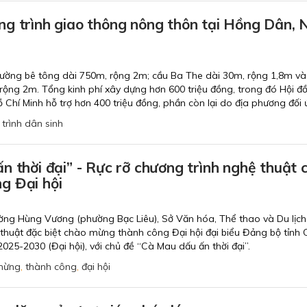
g trình giao thông nông thôn tại Hồng Dân, 
ường bê tông dài 750m, rộng 2m; cầu Ba The dài 30m, rộng 1,8m và
rộng 2m. Tổng kinh phí xây dựng hơn 600 triệu đồng, trong đó Hội đ
Chí Minh hỗ trợ hơn 400 triệu đồng, phần còn lại do địa phương đối 
trình dân sinh
n thời đại” - Rực rỡ chương trình nghệ thuật 
ng Đại hội
ường Hùng Vương (phường Bạc Liêu), Sở Văn hóa, Thể thao và Du lịch
thuật đặc biệt chào mừng thành công Đại hội đại biểu Đảng bộ tỉnh 
2025-2030 (Đại hội), với chủ đề “Cà Mau dấu ấn thời đại”.
mừng
,
thành công
,
đại hội