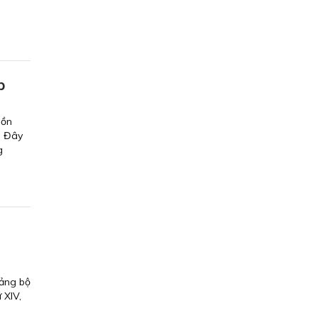
p
Đồn
. Đây
g
Ðảng bộ
 XIV,