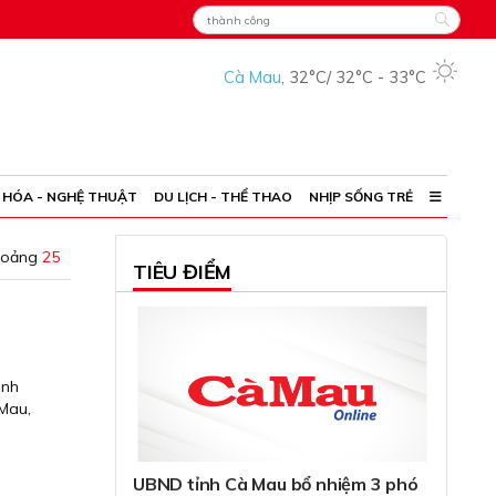
Cà Mau
,
32°C
/
32°C
-
33°C
 HÓA - NGHỆ THUẬT
DU LỊCH - THỂ THAO
NHỊP SỐNG TRẺ
hoảng
25
TIÊU ĐIỂM
ành
 Mau,
UBND tỉnh Cà Mau bổ nhiệm 3 phó