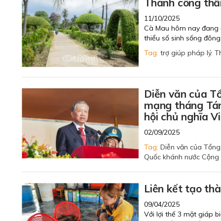
Thành công thầm
11/10/2025
Cà Mau hôm nay đang đổ
thiểu số sinh sống đông
Tag:
trợ giúp pháp lý
,
T
Diễn văn của T
mạng tháng Tám
hội chủ nghĩa V
02/09/2025
Tag:
Diễn văn của Tổng
Quốc khánh nước Cộng 
Liên kết tạo th
09/04/2025
Với lợi thế 3 mặt giáp 