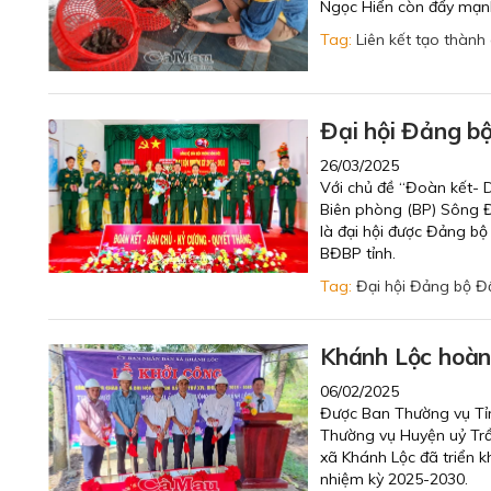
Ngọc Hiển còn đẩy mạnh
Tag:
Liên kết tạo thành
Đại hội Đảng b
26/03/2025
Với chủ đề “Đoàn kết- 
Biên phòng (BP) Sông Đ
là đại hội được Đảng bộ
BĐBP tỉnh.
Tag:
Đại hội Đảng bộ 
Khánh Lộc hoàn 
06/02/2025
Được Ban Thường vụ Tỉnh
Thường vụ Huyện uỷ Trần
xã Khánh Lộc đã triển k
nhiệm kỳ 2025-2030.