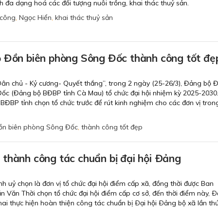
 đa dạng hoá các đối tượng nuôi trồng, khai thác thuỷ sản.
 công
,
Ngọc Hiển
,
khai thác thuỷ sản
ộ Đồn biên phòng Sông Đốc thành công tốt đẹ
Dân chủ - Kỷ cương- Quyết thắng”, trong 2 ngày (25-26/3), Đảng bộ 
ốc (Đảng bộ BĐBP tỉnh Cà Mau) tổ chức đại hội nhiệm kỳ 2025-2030
 BĐBP tỉnh chọn tổ chức trước để rút kinh nghiệm cho các đơn vị tron
Đồn biên phòng Sông Đốc
,
thành công tốt đẹp
thành công tác chuẩn bị đại hội Ðảng
 uỷ chọn là đơn vị tổ chức đại hội điểm cấp xã, đồng thời được Ban
 Văn Thời chọn tổ chức đại hội điểm cấp cơ sở, đến thời điểm này, 
hai thực hiện hoàn thiện công tác chuẩn bị Ðại hội Ðảng bộ xã lần thứ