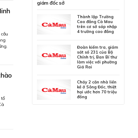
giám đốc sở
Ninh
Thành lập Trường
Cao đẳng Cà Mau
trên cơ sở sáp nhập
4 trường cao đẳng
 cầu
ồng
ứng.
Đoàn kiểm tra, giám
sát số 231 của Bộ
Chính trị, Ban Bí thư
làm việc với phường
Giá Rai
chào
Cháy 2 căn nhà liền
kề ở Sông Đốc, thiệt
hại ước hơn 70 triệu
đồng
 tổ
Cà