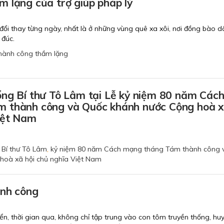
 lặng của trợ giúp pháp lý
i thay từng ngày, nhất là ở những vùng quê xa xôi, nơi đồng bào d
 đúc.
hành công thầm lặng
ổng Bí thư Tô Lâm tại Lễ kỷ niệm 80 năm Các
 thành công và Quốc khánh nước Cộng hoà 
iệt Nam
 Bí thư Tô Lâm
,
kỷ niệm 80 năm Cách mạng tháng Tám thành công 
hoà xã hội chủ nghĩa Việt Nam
ành công
biển, thời gian qua, không chỉ tập trung vào con tôm truyền thống, hu