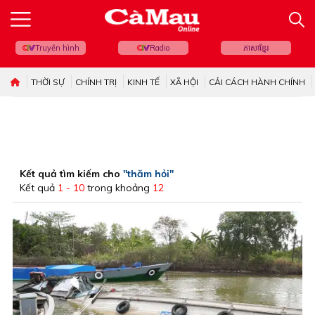
Truyền hình
Radio
ភាសាខ្មែរ
THỜI SỰ
CHÍNH TRỊ
KINH TẾ
XÃ HỘI
CẢI CÁCH HÀNH CHÍNH
Kết quả tìm kiếm cho
"thăm hỏi"
Kết quả
1 - 10
trong khoảng
12