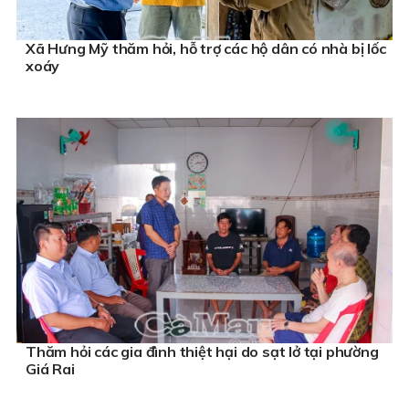
Xã Hưng Mỹ thăm hỏi, hỗ trợ các hộ dân có nhà bị lốc
xoáy
Thăm hỏi các gia đình thiệt hại do sạt lở tại phường
Giá Rai