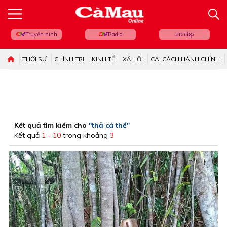
Truyền hình
Radio
ភាសាខ្មែរ
THỜI SỰ
CHÍNH TRỊ
KINH TẾ
XÃ HỘI
CẢI CÁCH HÀNH CHÍNH
Kết quả tìm kiếm cho
"thả cá thể"
Kết quả
1 - 10
trong khoảng
3