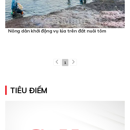
Nông dân khởi động vụ lúa trên đất nuôi tôm
1
TIÊU ĐIỂM