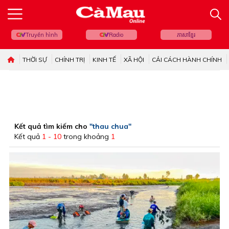
Truyền hình
Radio
ភាសាខ្មែរ
THỜI SỰ
CHÍNH TRỊ
KINH TẾ
XÃ HỘI
CẢI CÁCH HÀNH CHÍNH
Kết quả tìm kiếm cho
"thau chua"
Kết quả
1 - 10
trong khoảng
1