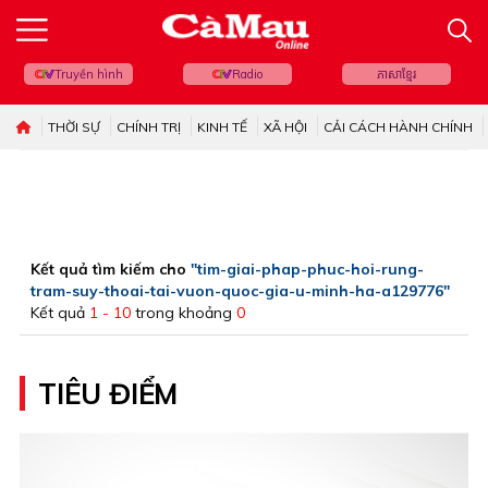
Truyền hình
Radio
ភាសាខ្មែរ
THỜI SỰ
CHÍNH TRỊ
KINH TẾ
XÃ HỘI
CẢI CÁCH HÀNH CHÍNH
Kết quả tìm kiếm cho
"tim-giai-phap-phuc-hoi-rung-
tram-suy-thoai-tai-vuon-quoc-gia-u-minh-ha-a129776"
Kết quả
1 - 10
trong khoảng
0
TIÊU ĐIỂM